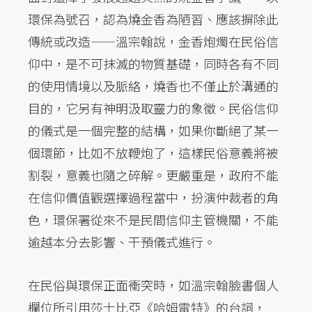
環保為號召，認為燒金香為陋習、應該摒除此
傳統或改造——溫宗翰說，金香炮燭在民俗信
仰中，是不可抹滅的物質基礎，同時各有不同
的使用情境以及脈絡，燒香也不僅止於溝通的
目的，它另有神明汲取靈力的象徵。民俗信仰
的儀式是一個完整的結構，如果你斷絕了某一
個環節，比如不放鞭炮了，這樣民俗意義將被
割裂，意義也隨之碎解。更嚴重是，政府不能
在信仰價值觀選擇過程當中，扮演仲裁者的角
色，環保署從來不是民間信仰主管機關，不能
逾越本分去影響、干預儀式進行。
在民俗與環保正面衝突時，如溫宗翰臉書個人
欄位所引用莎士比亞《哈姆雷特》的台詞，