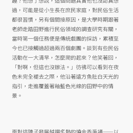
趣？他想了想說，這個問題其實他也沒認真想
過，可能是從小生長在庶民家庭，對民俗生活
都很習慣，另有個間接原因，是大學時期跟著
老師走踏田野進行民俗領域的調查研究有關，
當時第一個任務便是傳統戲團的採訪，累積至
今也已接觸過超過兩百個劇團。談到有些民俗
活動在一大清早，怎麼爬的起來？他笑著回，
「對啊，但這也沒辦法。」彷彿可以看到在夜
色未完全褪去之際，他沿著遠方魚肚白天光的
指引，走進覆蓋著釉藍色光線的田野中的情
景。
面對這陣子發展越趨炙熱的燒金香爭議——以