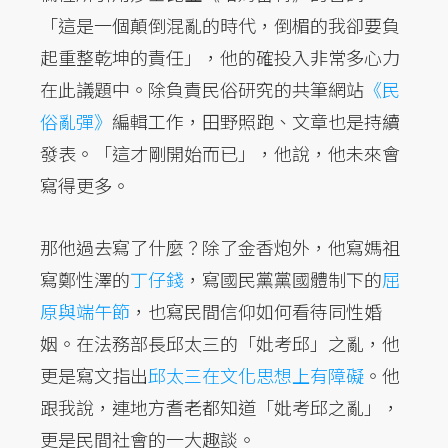
「這是一個顛倒混亂的時代，倒楣的我卻要負
起重整乾坤的責任」，他的確投入非常多心力
在此議題中。除負責民俗研究的共筆網站
《民
俗亂彈》
編輯工作，田野照跑、文章也是持續
發表。「這才剛開始而已」，他說，他未來會
寫得更多。
那他過去寫了什麼？除了金香炮外，他寫媽祖
寫鄭性澤的
丁仔錢
，寫國民黨黨國體制下的
屈
原與端午節
，也寫民間信仰如何看待同性婚
姻。在法務部長邱太三的「妣考邱」之亂，他
更是寫文指出
邱太三在文化思想上有障礙
。他
跟我說，連地方耆老都知道「妣考邱之亂」，
更是民間社會的一大趣談。