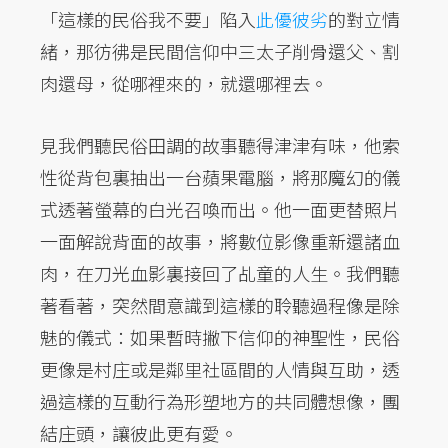
「這樣的民俗我不要」陷入
此優彼劣
的對立情
緒，那彷彿是民間信仰中三太子削骨還父、割
肉還母，從哪裡來的，就還哪裡去。
見我們聽民俗田調的故事聽得津津有味，他索
性從背包裏抽出一台蘋果電腦，將那魔幻的儀
式透著螢幕的白光召喚而出。他一面更替照片
一面解說背面的故事，將數位影像重新還諸血
肉，在刀光血影裏接回了乩童的人生。我們聽
著看著，突然間意識到這樣的聆聽過程像是除
魅的儀式：如果暫時撇下信仰的神聖性，民俗
更像是村庄或是鄰里社區間的人情與互助，透
過這樣的互動行為形塑地方的共同體想像，團
結庄頭，讓彼此更有愛。