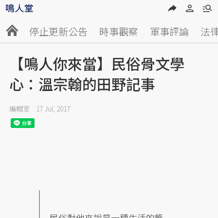
停止更新公告
時事觀察
軍事評論
法
【鳴人你來當】民俗骨文學
心：溫宗翰的田野記事
編輯室
17 Jul, 2017
民俗對他來說是一種生活的態