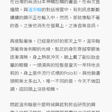
在台灣的兩頂日本神轎尬轎的畫面。在兩次直
播間，與
溫宗翰
的對話視窗中，有則訊息斷斷
續續的顯示正在輸入中，然而，那就像點不著
的香，之後他消失在螢幕上，之後杳無音訊。
再度點著後，已經是約好的那天上午。溫宗翰
頂著背後刺眼的光線，魁武的身形穿越窄廊後
逐漸清晰，身上熱氣沖天，臉上戴了副似鈦金
屬的眼鏡，一頭清爽的短髮是當天一早特地去
剪的，身上是件流行式樣的Polo衫，與他臉書
頭照無太多出入，唯一不同的是，今天不做田
調，這回頸上沒掛相機。
問起溫宗翰是什麼時候興起對民俗研究的興