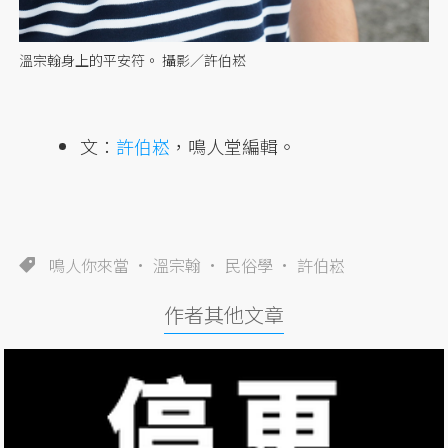
溫宗翰身上的平安符。 攝影／許伯崧
文：
許伯崧
，鳴人堂編輯。
鳴人你來當
溫宗翰
民俗學
許伯崧
作者其他文章