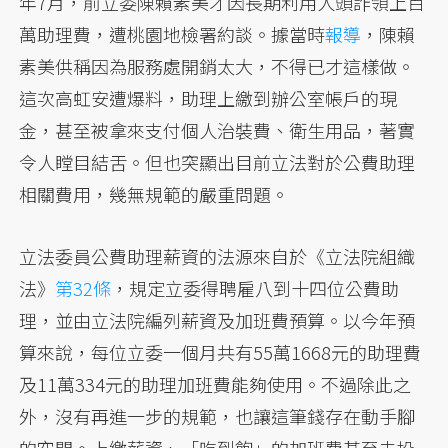
年7月，前立委陳賴素美才因長期利用人頭詐領上百
萬助理費，遭桃園地檢署約談。據當時
報導
，陳賴
素美供稱因為服務處開銷太大，不得已才這樣做。
這次高虹安遭爆料，助理上繳到辦公室帳戶的現
金，甚至被拿來支付個人治裝費、衛生用品，著實
令人瞠目結舌。但也突顯出目前立法對於公費助理
相關費用，幾無規範的嚴重問題。
立法委員公費助理薪資的法源來自於《立法院組織
法》
第32條
，規定立委得聘雇八到十四位公費助
理，並由立法院編列薪資及加班費預算。以今年預
算來說，每位立委一個月共有55萬1668元的助理費
及11萬334元的助理加班費能夠使用。不過除此之
外，沒有再進一步的規範，也讓這筆錢存在動手腳