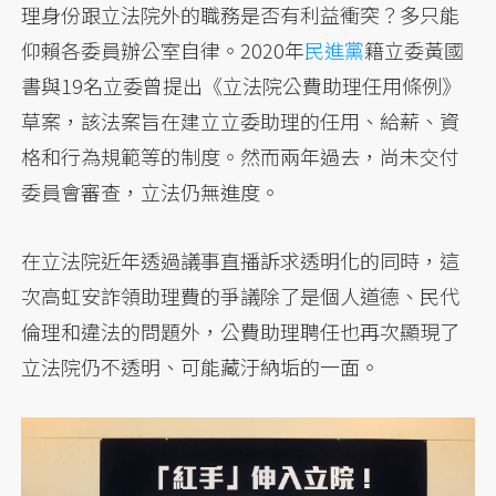
理身份跟立法院外的職務是否有利益衝突？多只能
仰賴各委員辦公室自律。2020年
民進黨
籍立委黃國
書與19名立委曾提出《立法院公費助理任用條例》
草案，該法案旨在建立立委助理的任用、給薪、資
格和行為規範等的制度。然而兩年過去，尚未交付
委員會審查，立法仍無進度。
在立法院近年透過議事直播訴求透明化的同時，這
次高虹安詐領助理費的爭議除了是個人道德、民代
倫理和違法的問題外，公費助理聘任也再次顯現了
立法院仍不透明、可能藏汙納垢的一面。