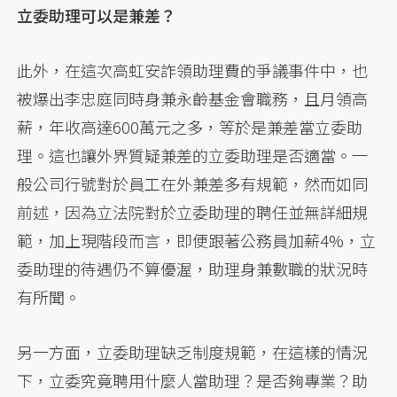
立委助理可以是兼差？
此外，在這次高虹安詐領助理費的爭議事件中，也
被爆出李忠庭同時身兼永齡基金會職務，且月領高
薪，年收高達600萬元之多，等於是兼差當立委助
理。這也讓外界質疑兼差的立委助理是否適當。一
般公司行號對於員工在外兼差多有規範，然而如同
前述，因為立法院對於立委助理的聘任並無詳細規
範，加上現階段而言，即便跟著公務員加薪4%，立
委助理的待遇仍不算優渥，助理身兼數職的狀況時
有所聞。
另一方面，立委助理缺乏制度規範，在這樣的情況
下，立委究竟聘用什麼人當助理？是否夠專業？助