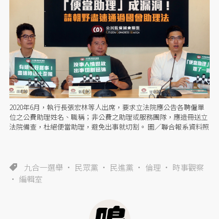
2020年6月，執行長張宏林等人出席，要求立法院應公告各聘僱單
位之公費助理姓名、職稱；非公費之助理或服務團隊，應造冊送立
法院備查，杜絕便當助理，避免出事就切割。 圖／聯合報系資料照
九合一選舉
民眾黨
民進黨
倫理
時事觀察
編輯室