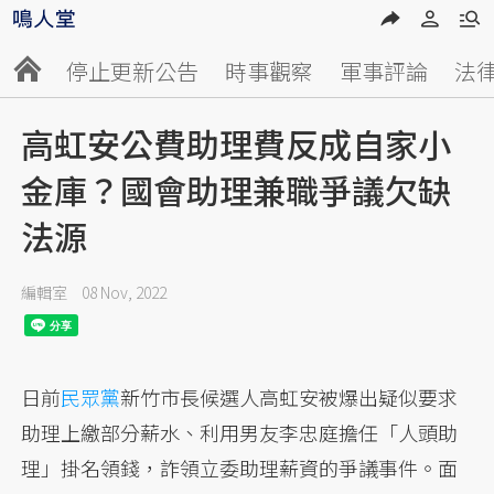
停止更新公告
時事觀察
軍事評論
法
高虹安公費助理費反成自家小
金庫？國會助理兼職爭議欠缺
法源
編輯室
08 Nov, 2022
日前
民眾黨
新竹市長候選人高虹安被爆出疑似要求
助理上繳部分薪水、利用男友李忠庭擔任「人頭助
理」掛名領錢，詐領立委助理薪資的爭議事件。面