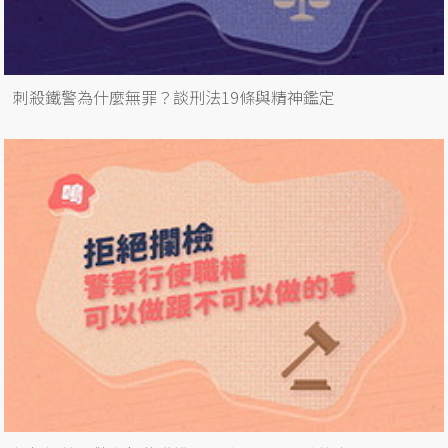
刺殺鐵警為什麼無罪？談刑法19條與精神鑑定