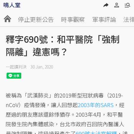
停止更新公告
時事觀察
軍事評論
法
釋字690號：和平醫院「強制
隔離」違憲嗎？
一起讀判決
30 Jan, 2020
被稱為「武漢肺炎」的2019新型冠狀病毒（2019-
nCoV）疫情發燒，讓人回想起
2003年的SARS
，經
歷過的朋友應該還餘悸猶存。2003年4月，和平醫
院發生院內集體感染，台北市政府召回院內醫護人
員強制隔離，這段過程產生了
690號大法官解釋
，涉