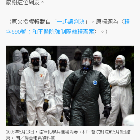
感謝這位網友。
（原文授權轉載自「
一起讀判決
」，原標題為〈
釋
字690號：和平醫院強制隔離釋憲案
〉。）
2003年5月13日，陸軍化學兵進場消毒。和平醫院封院於5月8日結
束。 圖／聯合報系資料照