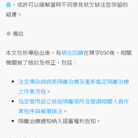
審
，或許可以緩解當時不同意見就欠缺法官保留的
疑慮。
※ 備註
本文在粉專貼出後，有
網友回饋
在釋字690後，相關
機關做了檢討及修正，包括：
法定傳染病病患隔離治療及重新鑑定隔離治療
之作業流程
。
指定徵用設立檢疫隔離場所及徵調相關人員作
業程序與補償辦法
。
隔離治療通知納入提審權利告知。