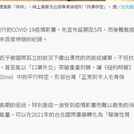
實體書展「停辦」，線上書展及出版專業論壇則「持續辦理」。
圖／
台北國
行的COVID-19疫情影響，先宣布延期至5月，而後難敵
來首度停辦的紀錄。
近乎被國際孤立的狀況下繳出漂亮的防疫成績單，不但抗
，甚至能以「口罩外交」突破重重封鎖，讓《紐約時報》
 Zone
）中的平行時空，形容台灣「正常到令人毛骨悚
長期的低迷，特別是這一波受到疫情影響而難以避免的消
能量，可以在2021年的台北國際書展轉化為「報復性買