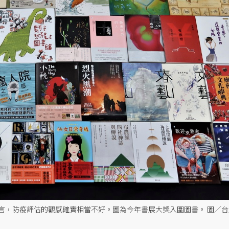
言，防疫評估的觀感確實相當不好。圖為今年書展大獎入圍圖書。 圖／台