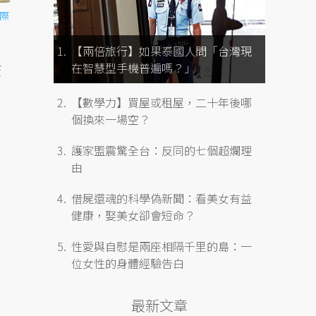
際
【兩倍旅行】如果泰國人問「台灣現
在智慧型手機普遍嗎？」
疫
【數學力】買屋或租屋，二十年後哪
個換來一場空？
護家盟震驚全台：反同的七個超爛理
由
借屍還魂的科學偽新聞：看美女有益
健康，娶美女卻會短命？
性愛與自慰是兩座相隔千里的島：一
位女性的身體經驗告白
最新文章