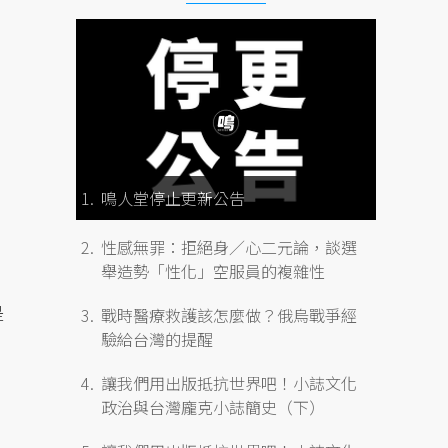
鳴人堂停止更新公告
性感無罪：拒絕身／心二元論，談選
舉造勢「性化」空服員的複雜性
是
戰時醫療救護該怎麼做？俄烏戰爭經
驗給台灣的提醒
讓我們用出版抵抗世界吧！小誌文化
政治與台灣龐克小誌簡史（下）