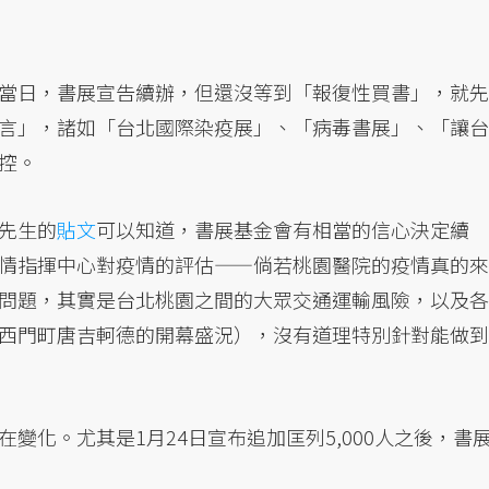
當日，書展宣告續辦，但還沒等到「報復性買書」，就先
言」，諸如「台北國際染疫展」、「病毒書展」、「讓台
控。
先生的
貼文
可以知道，書展基金會有相當的信心決定續
情指揮中心對疫情的評估——倘若桃園醫院的疫情真的來
問題，其實是台北桃園之間的大眾交通運輸風險，以及各
西門町唐吉軻德的開幕盛況），沒有道理特別針對能做到
變化。尤其是1月24日宣布追加匡列5,000人之後，書