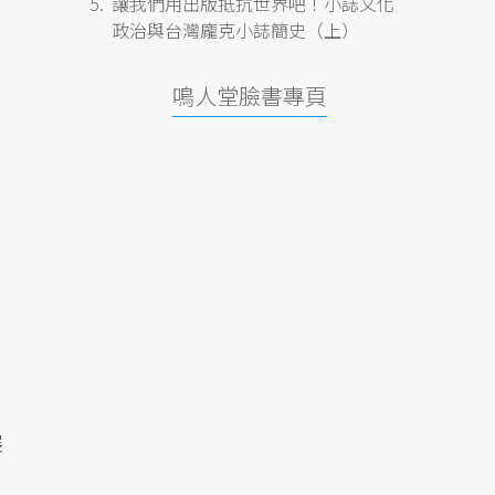
讓我們用出版抵抗世界吧！小誌文化
政治與台灣龐克小誌簡史（上）
鳴人堂臉書專頁
展