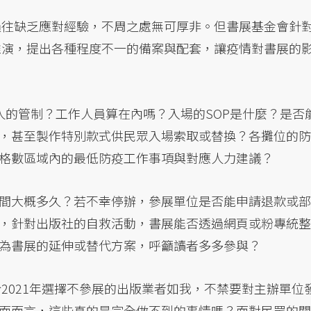
，過往缺乏應對經驗，不周之處無可厚非。但書展基金會針
盤推演，提出各種程度不一的備案與配套，讓疫情對書展的
人的管制？工作人員算在內嗎？入場的SOP是什麼？是否
，甚至製作特別款式供民眾入場索取或替換？各攤位的防
格數區域內的最低防疫工作事項與對應人力建議？
間大概多久？若不幸停辦，參展單位是否能申請退款或部
，針對出版社的自救活動，書展能否透過網頁或粉專統整
為書展的延伸或替代方案，呼籲讀者多多參與？
於2021年選擇不參展的出版業者如我，不禁要對主辦單位
面而言，這些真的是完全做不到的事情嗎？面對民眾的關