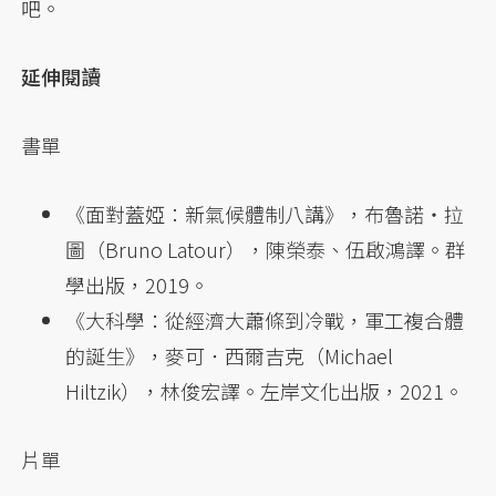
吧。
延伸閱讀
書單
《面對蓋婭：新氣候體制八講》，布魯諾・拉
圖（Bruno Latour），陳榮泰、伍啟鴻譯。群
學出版，2019。
《大科學：從經濟大蕭條到冷戰，軍工複合體
的誕生》，麥可．西爾吉克（Michael
Hiltzik），林俊宏譯。左岸文化出版，2021。
片單