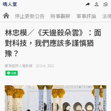
停止更新公告
時事觀察
軍事評論
法
林忠模／《天邊殺朵雲》：面
對科技，我們應該多謹慎猶
豫？
臺灣國際人權影展
22 Oct, 2021