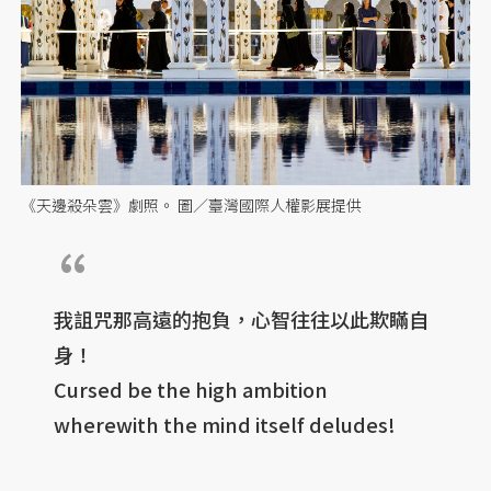
《天邊殺朵雲》劇照。 圖／臺灣國際人權影展提供
我詛咒那高遠的抱負，心智往往以此欺瞞自
身！
Cursed be the high ambition
wherewith the mind itself deludes!