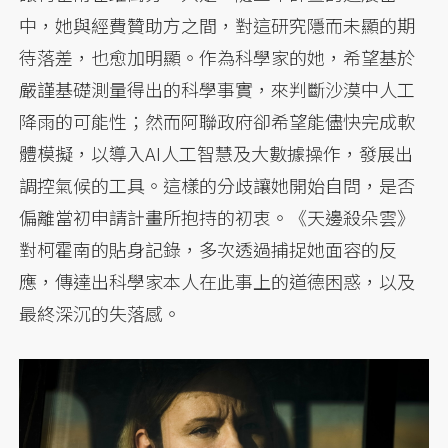
中，她與經費贊助方之間，對這研究隱而未顯的期
待落差，也愈加明顯。作為科學家的她，希望基於
嚴謹基礎測量得出的科學事實，來判斷沙漠中人工
降雨的可能性；然而阿聯政府卻希望能儘快完成軟
體模擬，以導入AI人工智慧及大數據操作，發展出
調控氣候的工具。這樣的分歧讓她開始自問，是否
偏離當初申請計畫所抱持的初衷。《天邊殺朵雲》
對柯霍南的貼身記錄，多次透過捕捉她面容的反
應，傳達出科學家本人在此事上的道德困惑，以及
最終深沉的失落感。