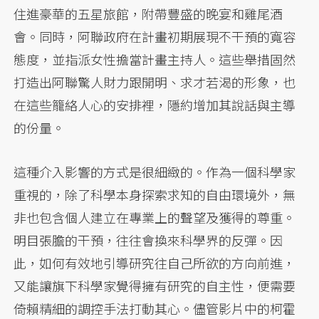
住進豪華的五星旅館，附帶豐盛的晚宴和雞尾酒
會。同時，阿聯政府在計畫初期展現不干預的寬容
態度，並指派女性擔當計畫主持人。這些舉措固然
打造出阿聯驚人財力跟開明、求才若渴的形象，也
在這些籠絡人心的安排裡，隱約增加其說話與主導
的份量。
這種介入影響的方式是很細緻的。作為一個科學家
重視的，除了科學本身探索求知的自由環境外，無
非也包含個人建立在專業上的聲望及獲得的尊重。
明目張膽的干預，往往會換來科學界的反彈。因
此，如何有效地引導研究往自己所欲的方向前進，
又能讓旗下科學家覺得擁有研究的自主性，便需要
倚賴精細的調控手法打動其心。儘管影片中的柯霍