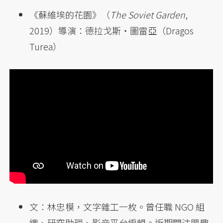
《蘇維埃的花園》（
The Soviet Garden
,
2019）導演：德拉戈斯・圖雷亞（Dragos
Turea）
文：林忠模，文字雜工一枚。曾任職 NGO 組
織、研究助理、影音平台編輯。近期關注興趣