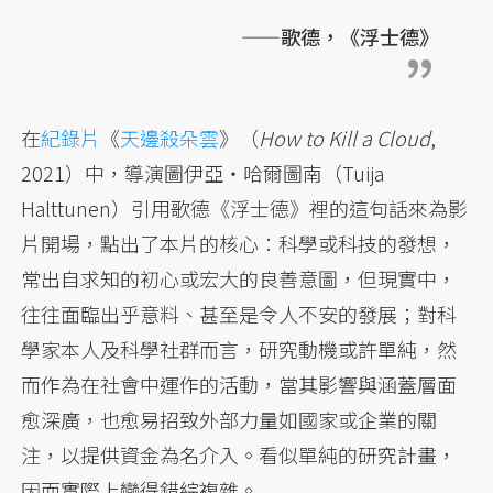
——歌德，《浮士德》
在
紀錄片
《
天邊殺朵雲
》（
How to Kill a Cloud
,
2021）中，導演圖伊亞・哈爾圖南（Tuija
Halttunen）引用歌德《浮士德》裡的這句話來為影
片開場，點出了本片的核心：科學或科技的發想，
常出自求知的初心或宏大的良善意圖，但現實中，
往往面臨出乎意料、甚至是令人不安的發展；對科
學家本人及科學社群而言，研究動機或許單純，然
而作為在社會中運作的活動，當其影響與涵蓋層面
愈深廣，也愈易招致外部力量如國家或企業的關
注，以提供資金為名介入。看似單純的研究計畫，
因而實際上變得錯綜複雜。