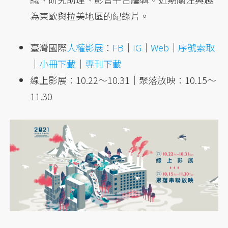
為東歐與拉美地區的紀錄片。
臺灣國際
人權影展
：
FB
｜
IG
｜
Web
｜
序號索取
｜
小冊下載
｜
專刊下載
線上影展：10.22～10.31｜聚落放映：10.15～
11.30