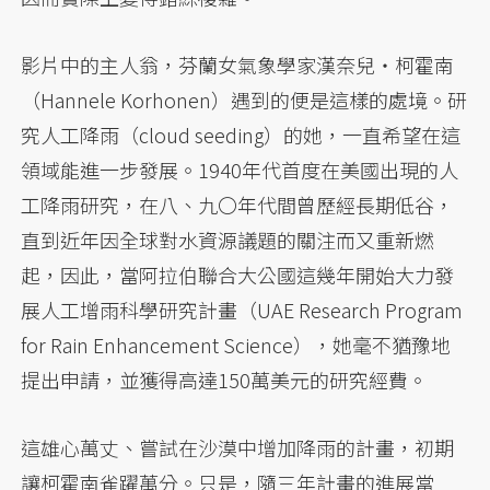
影片中的主人翁，芬蘭女氣象學家漢奈兒・柯霍南
（Hannele Korhonen）遇到的便是這樣的處境。研
究人工降雨（cloud seeding）的她，一直希望在這
領域能進一步發展。1940年代首度在美國出現的人
工降雨研究，在八、九〇年代間曾歷經長期低谷，
直到近年因全球對水資源議題的關注而又重新燃
起，因此，當阿拉伯聯合大公國這幾年開始大力發
展人工增雨科學研究計畫（UAE Research Program
for Rain Enhancement Science），她毫不猶豫地
提出申請，並獲得高達150萬美元的研究經費。
這雄心萬丈、嘗試在沙漠中增加降雨的計畫，初期
讓柯霍南雀躍萬分。只是，隨三年計畫的進展當