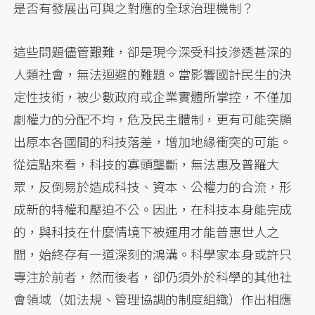
是否有發展出可與之對應的全球治理機制？
這些問題儘管艱難，卻是現今深受科技滲透甚深的
人類社會，無法迴避的難題。當影響國計民生的決
定性技術，被少數政府或企業實體所掌控，不僅加
劇權力的分配不均，危及民主體制，更有可能突顯
出原本各國間的科技落差，增加地緣衝突的可能。
從這點來看，科技的寡頭壟斷，無法惠及普羅大
眾，反倒易於造成科技、資本、公權力的合流，形
成新的特權和壓迫不公。因此，在科技本身能完成
的，與科技在什麼情境下被運用才能普惠世人之
間，始終存有一道深刻的鴻溝。科學家本身或許只
專注於前者，然而後者，卻仍須外於科學的其他社
會領域（如法規、管理協調的制度組織）作出相應