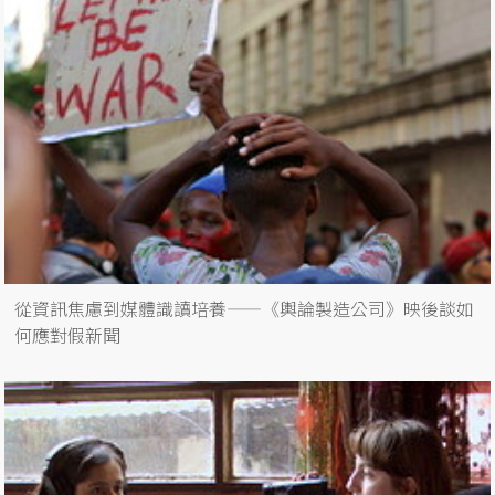
從資訊焦慮到媒體識讀培養——《輿論製造公司》映後談如
何應對假新聞