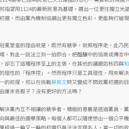
何指望用1124的最新民意為基礎，選出一位更往獨立光
初選，而由黨內機制協調出更有獨立色彩，更能夠打破現
冠冕堂皇的理由就是，既然有競爭，就照程序走，此乃民
場，對此一說法立刻一拍即合，把醞釀中的協商或傳言中
，卻忘了這種程序至上的主張，在其他的議題如核四與
和
的理性的「程序控」。然而程序只是工具理性，用來解決
一的前提，何以在挑戰
蔡英文
時又變成不問政黨初選的目
由誰來丟骰子？沒有更好的方法嗎？
解決黨內互不相讓的競爭者，積極的意義是透過黨員、黨
向與最佳的選舉策略。每個人都可以隨便想出一個公平機
果經過一輪又一輪的初選仍無法決定提名人，當一切的政