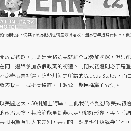
罪黨內建制派，使其不願為他積極輔選最後落敗。圖為當年造勢資料照，後
開放式初選，只要是合格選民就能登記參加初選，但只能
在同一選舉參加多個政黨的初選。封閉式初選則必須是登
辦投票初選，這些州就是所謂的Caucus States，而
發表政見，或折衝協商，比較像早期民進黨的做法。
以美國之大，50州加上特區，由此我們不難想像美式初
的政治人物，其政治能量斷非只是會顧好形象，等問卷調
共和兩黨有很大的差別，共同的一點是現任總統幾乎不可