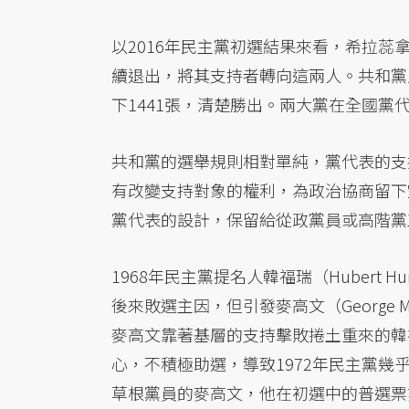
以2016年民主黨初選結果來看，希拉蕊拿
續退出，將其支持者轉向這兩人。共和黨則
下1441張，清楚勝出。兩大黨在全國
共和黨的選舉規則相對單純，黨代表的支
有改變支持對象的權利，為政治協商留下
黨代表的設計，保留給從政黨員或高階黨
1968年民主黨提名人韓福瑞（Hubert
後來敗選主因，但引發麥高文（George 
麥高文靠著基層的支持擊敗捲土重來的韓
心，不積極助選，導致1972年民主黨
草根黨員的麥高文，他在初選中的普選票