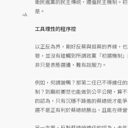
衛民進黨的民主傳統，遵循民主機制。初
是。
工具理性的程序控
以正反為界，剛好反蔡與挺蔡的界線，也
發，並沒有碰觸到所謂政黨「初選機制」
非只是表態選邊，難有說服力。
例如，何謂跛鴨？那第二任已不得連任的
制？到廟前擲茭也能做到公平公開，算不
的認為，只有沉穩不躁進的蔡總統才能爭
選不是正有利於蔡總統勝出，且能在綠營
另一方面，反對蔡總統連任的認為，去年