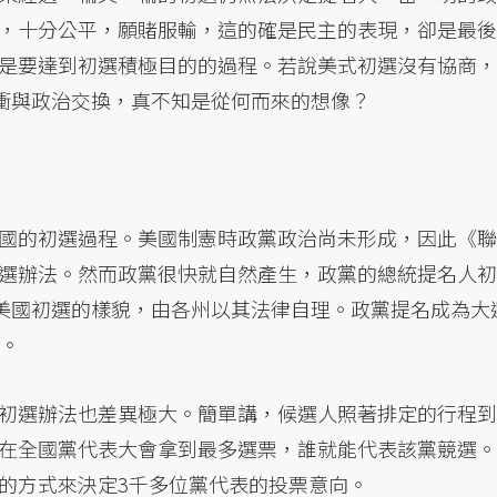
，十分公平，願賭服輸，這的確是民主的表現，卻是最後
是要達到初選積極目的的過程。若說美式初選沒有協商，
利益折衝與政治交換，真不知是從何而來的想像？
國的初選過程。美國制憲時政黨政治尚未形成，因此《聯
選辦法。然而政黨很快就自然產生，政黨的總統提名人初
天美國初選的樣貌，由各州以其法律自理。政黨提名成為大
事。
初選辦法也差異極大。簡單講，候選人照著排定的行程到
在全國黨代表大會拿到最多選票，誰就能代表該黨競選。
的方式來決定3千多位黨代表的投票意向。