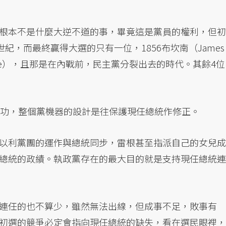
根本不是什麼大逆不道的事，畢竟這是黨員的權利，但初
紀，而最終贏得大選的只有一位，1856布坎南（James
 Pierce），且那是在內戰前，民主黨分裂出去的時代。其餘4位
成功，整個黨機器的設計是往保護現任總統作修正。
以利黨團的運作與總統同步，雷根甚至指派自己的女兒成
總統的政績。執政黨存在的最大目的就是支持現任總統連
連任的也不算少，雖然無法出線，但成事不足，敗事有
初選的競爭必定會指向現任總統的缺失，看在選民眼裡，