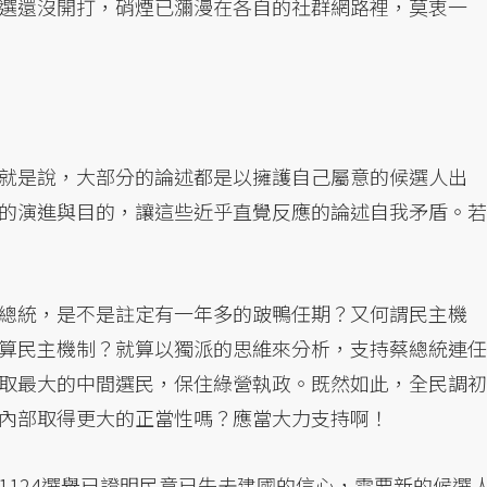
選還沒開打，硝煙已瀰漫在各自的社群網路裡，莫衷一
就是說，大部分的論述都是以擁護自己屬意的候選人出
的演進與目的，讓這些近乎直覺反應的論述自我矛盾。若
總統，是不是註定有一年多的跛鴨任期？又何謂民主機
算民主機制？就算以獨派的思維來分析，支持蔡總統連任
取最大的中間選民，保住綠營執政。既然如此，全民調初
內部取得更大的正當性嗎？應當大力支持啊！
1124選舉已證明民意已失去建國的信心，需要新的候選