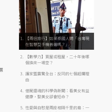
【兩倍旅行】如果泰國人問「台灣現
在智慧型手機普遍嗎？」
【數學力】買屋或租屋，二十年後哪
個換來一場空？
選
護家盟震驚全台：反同的七個超爛理
由
借屍還魂的科學偽新聞：看美女有益
健康，娶美女卻會短命？
性愛與自慰是兩座相隔千里的島：一