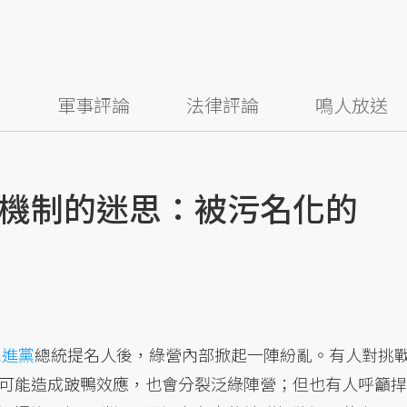
察
軍事評論
法律評論
鳴人放送
機制的迷思：被污名化的
民進黨
總統提名人後，綠營內部掀起一陣紛亂。有人對挑
可能造成跛鴨效應，也會分裂泛綠陣營；但也有人呼籲捍