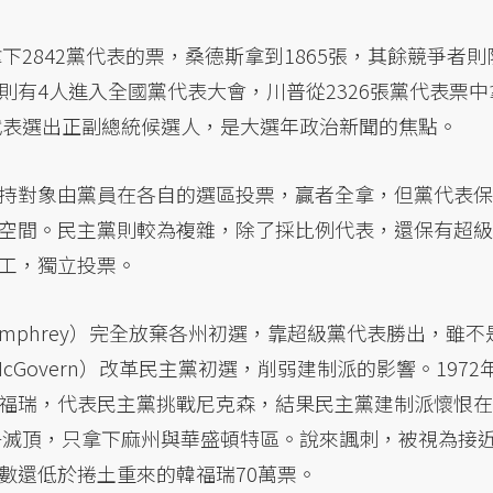
下2842黨代表的票，桑德斯拿到1865張，其餘競爭者則
有4人進入全國黨代表大會，川普從2326張黨代表票中
黨代表選出正副總統候選人，是大選年政治新聞的焦點。
持對象由黨員在各自的選區投票，贏者全拿，但黨代表保
空間。民主黨則較為複雜，除了採比例代表，還保有超級
工，獨立投票。
 Humphrey）完全放棄各州初選，靠超級黨代表勝出，雖不
McGovern）改革民主黨初選，削弱建制派的影響。1972
福瑞，代表民主黨挑戰尼克森，結果民主黨建制派懷恨在
幾乎滅頂，只拿下麻州與華盛頓特區。說來諷刺，被視為接
數還低於捲土重來的韓福瑞70萬票。