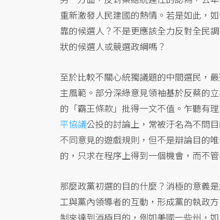
重新激發人民建國的熱情。若是如此，如
靠的候選人？不是更應該全力反對全民調
狀的候選人或競選政綱嗎？
至於比較不關心統獨議題的中間選民，最
主風範。部分深綠意見領袖基於反蔡的立
的「霸王條款」批得一文不值。乍聽有理
平協議
公投的討論上，常被汙名為不問目
不同意見的遊戲規則，但不是辯論目的唯
的，只求在程序上得到一個機會，而不管
那麼政黨初選的目的什麼？消極的意義是
工與黨內領導者的互動，形成黨的執政方
制來達到消極目的，例如美國一些州，如