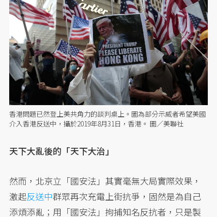
香港問題已然登上美共角力的談判桌上。圖為部分示威者希望美國
介入香港反送中，攝於2019年8月31日，香港。 圖／美聯社
天下大亂後的「天下大治」
然而，北京立「國安法」其實毫無大局實際效果，
激起
反送中
群眾再次充電上街抗爭，固然是為自己
添煩添亂；用「國安法」拘捕知名反抗者，只是製