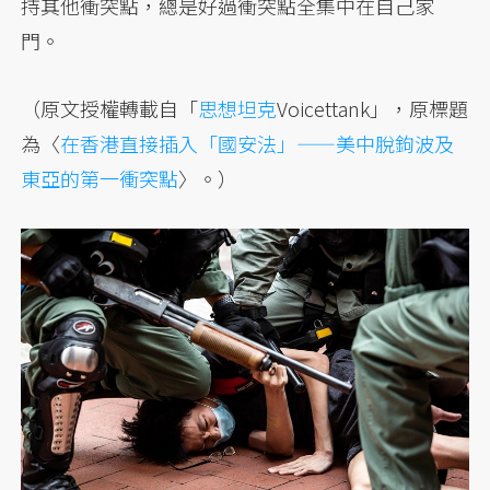
持其他衝突點，總是好過衝突點全集中在自己家
門。
（原文授權轉載自「
思想坦克
Voicettank」，原標題
為〈
在香港直接插入「國安法」——美中脫鉤波及
東亞的第一衝突點
〉。）