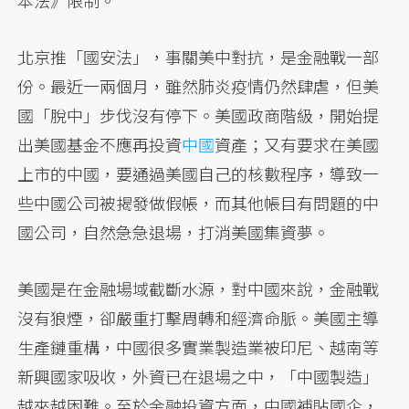
本法》限制。
北京推「國安法」，事關美中對抗，是金融戰一部
份。最近一兩個月，雖然肺炎疫情仍然肆虐，但美
國「脫中」步伐沒有停下。美國政商階級，開始提
出美國基金不應再投資
中國
資產；又有要求在美國
上市的中國，要通過美國自己的核數程序，導致一
些中國公司被揭發做假帳，而其他帳目有問題的中
國公司，自然急急退場，打消美國集資夢。
美國是在金融場域截斷水源，對中國來說，金融戰
沒有狼煙，卻嚴重打擊周轉和經濟命脈。美國主導
生產鏈重構，中國很多實業製造業被印尼、越南等
新興國家吸收，外資已在退場之中，「中國製造」
越來越困難。至於金融投資方面，中國補貼國企，