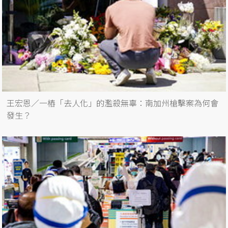
王宏恩／一樁「去人化」的濫殺無辜：南加州槍擊案為何會
發生？