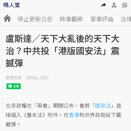
停止更新公告
時事觀察
軍事評論
法
盧斯達／天下大亂後的天下大
治？中共投「港版國安法」震
撼彈
思想坦克
26 May, 2020
北京政權在「兩會」期間公布，會將「
國安法
」直
接插入《基本法》附件，在
香港
和世界政局投下震
撼彈。