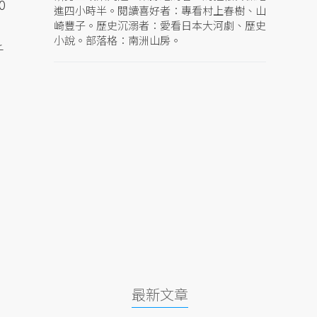
0
進四小時半。閱讀喜好者：專看村上春樹、山
崎豐子。歷史沉溺者：愛看日本大河劇、歷史
小說。部落格：南洲山房。
千
最新文章