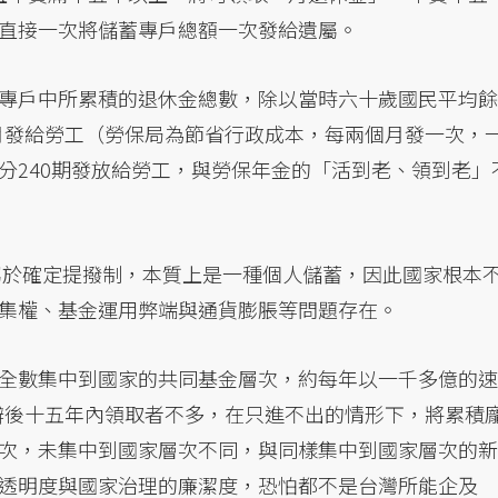
直接一次將儲蓄專戶總額一次發給遺屬。
專戶中所累積的退休金總數，除以當時六十歲國民平均餘
按月發給勞工（勞保局為節省行政成本，每兩個月發一次，
分240期發放給勞工，與勞保年金的「活到老、領到老」
，屬於確定提撥制，本質上是一種個人儲蓄，因此國家根本
集權、基金運用弊端與通貨膨脹等問題存在。
全數集中到國家的共同基金層次，約每年以一千多億的速
開辦後十五年內領取者不多，在只進不出的情形下，將累積
次，未集中到國家層次不同，與同樣集中到國家層次的新
透明度與國家治理的廉潔度，恐怕都不是台灣所能企及