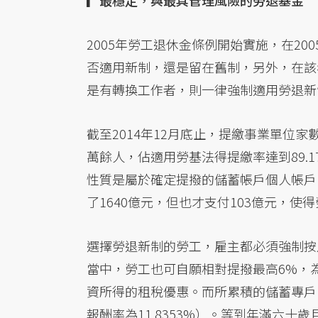
▎最穩定，與最具管理風險的勞退基金
2005年勞工退休金條例開始實施，在2
否適用新制，還是留在舊制，另外，在該
是有轉換工作者，則一律強制適用勞退新
截至2014年12月底止，提繳事業單位家
萬餘人，佔適用勞基法得提繳率達到89.1
性質是屬於確定提撥的儲蓄帳戶個人帳戶
了1640億元，但也才支付103億元，
選擇勞退新制的勞工，雇主都必須強制按
當中，勞工也可自願相對提撥最高6%，
資所得的租稅優惠。而所累積的儲蓄專戶
報酬率為11.8353%）。等到年滿六