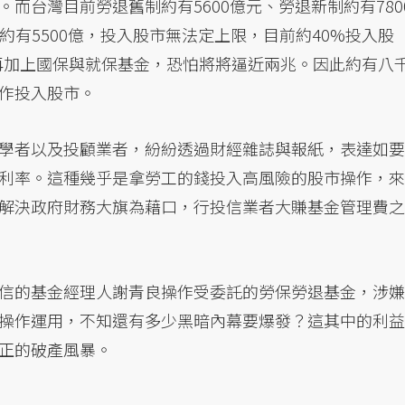
而台灣目前勞退舊制約有5600億元、勞退新制約有780
約有5500億，投入股市無法定上限，目前約40%投入股
若再加上國保與就保基金，恐怕將將逼近兩兆。因此約有八
作投入股市。
學者以及投顧業者，紛紛透過財經雜誌與報紙，表達如要
利率。這種幾乎是拿勞工的錢投入高風險的股市操作，來
解決政府財務大旗為藉口，行投信業者大賺基金管理費之
信的基金經理人謝青良操作受委託的勞保勞退基金，涉嫌
操作運用，不知還有多少黑暗內幕要爆發？這其中的利益
正的破產風暴。