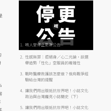
是
鳴人堂停止更新公告
的
性感無罪：拒絕身／心二元論，談選
撥
舉造勢「性化」空服員的複雜性
戰時醫療救護該怎麼做？俄烏戰爭經
驗給台灣的提醒
戶
讓我們用出版抵抗世界吧！小誌文化
薪
政治與台灣龐克小誌簡史（下）
年
讓我們用出版抵抗世界吧！小誌文化
年