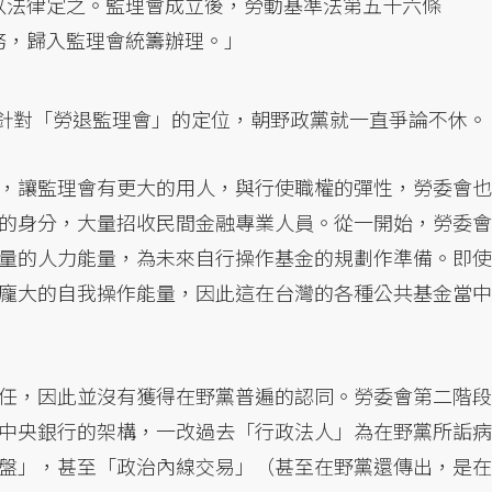
以法律定之。監理會成立後，勞動基準法第五十六條
務，歸入監理會統籌辦理。」
，針對「勞退監理會」的定位，朝野政黨就一直爭論不休。
，讓監理會有更大的用人，與行使職權的彈性，勞委會也
的身分，大量招收民間金融專業人員。從一開始，勞委會
量的人力能量，為未來自行操作基金的規劃作準備。即使
龐大的自我操作能量，因此這在台灣的各種公共基金當中
任，因此並沒有獲得在野黨普遍的認同。勞委會第二階段
中央銀行的架構，一改過去「行政法人」為在野黨所詬病
盤」，甚至「政治內線交易」（甚至在野黨還傳出，是在