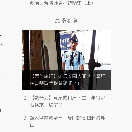
政治與台灣龐克小誌簡史（上）
最多瀏覽
一
不
不
【兩倍旅行】如果泰國人問「台灣現
在智慧型手機普遍嗎？」
【數學力】買屋或租屋，二十年後哪
個換來一場空？
龐
護家盟震驚全台：反同的七個超爛理
由