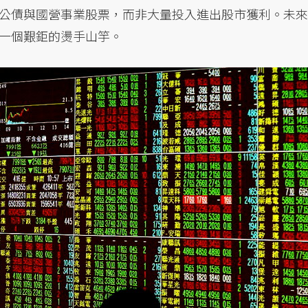
公債與國營事業股票，而非大量投入進出股市獲利。未來
一個艱鉅的燙手山竽。