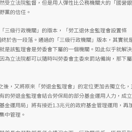
然受立法院監督，但是用人彈性比公務機關大的「國營銀
野黨的信任。
「三級行政機關」的版本，「勞工退休金監理會設置條
爭議終於告一段落。通過的「三級行政機關」版本，其實就
就是該監理會是勞委會下屬的一個機關。如此似乎就解決
因為立法院都可以隨時叫勞委會主委來罰站備詢，那下屬
部之後，又將原來「勞退金監理會」的定位更加去獨立化，
有的勞退金監理會結合勞保局的部分基金運用人力，成立
基金運用局」將有接近1.3兆元的政府基金管理運用，再
集中管理。