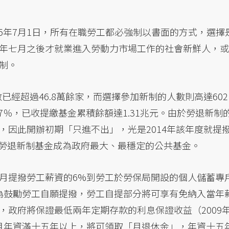
005年7月1日，所有在職勞工都必強制以書面的方式，選擇
年七月之後才就業進入勞動力市場工作的社會新鮮人，或
制。
數已經超過46.8萬餘家，而選擇參加新制的人數則高達602
7％，已收提繳基金累積餘額達1.31兆元。由於勞退新制
，因此開辦初期「只進不出」，光是2014年該年度就提
使得勞退新制基金成為政府最大、最穩定的公共基金。
月提撥勞工薪資的6%到勞工於勞保局開設的個人儲蓄專
為鼓勵勞工自願提撥，勞工自提部分將可享有免納入當年
，政府將保證最低兩年定期存款的利息保證收益（2009
十歲且年資滿十五年以上，將可領取「月退休金」，年資十五