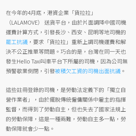
在今年的4月底，港資企業「貨拉拉」
（LALAMOVE） 送貨平台，由於片面調降中國司機
運費計算方式，引發長沙、西安、昆明等地司機的
罷工抗議
，要求「貨拉拉」重新上調司機運費和解
決不公正推單等問題。巧合的是，台灣在同一天也
發生Hello Taxi叫車平台下所屬的司機，因為公司無
預警歇業倒閉，引發
被積欠工資的司機出面抗議
。
這些註冊登錄的司機，是勞動法定義下的「獨立自
營作業者」，由於擺脫傳統僱傭關係中雇主的指揮
監督，而得到了勞動自主，但也失去了國家法規上
的勞動保障，這是一種兩難，勞動自主多一點，勞
動保障就會少一點。