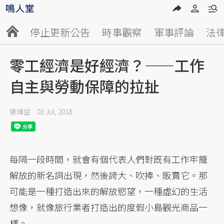
停止更新公告
時事觀察
軍事評論
法
零工經濟是好經濟？——工作
自主與勞動保障的拉扯
張烽益
03 Jul, 2018
每隔一段時間，就會有個代表人們對既有工作牢籠
解放的新名詞出現，然後誇大、吹捧、販賣它。那
可能是一種打造出來的解放慾望，一種虛幻的生活
想像，就像旅行業者打造出的度假小島觀光商品一
樣。