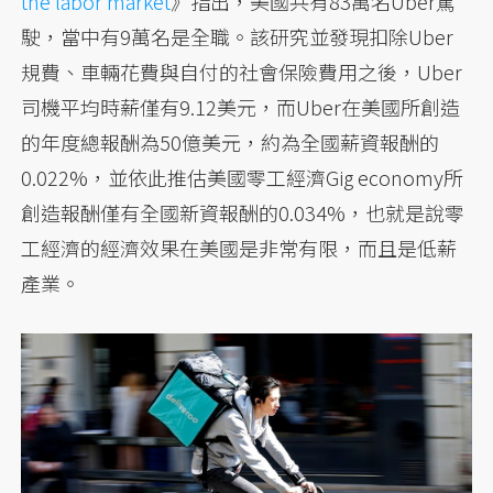
the labor market
》指出，美國共有83萬名Uber駕
駛，當中有9萬名是全職。該研究並發現扣除Uber
規費、車輛花費與自付的社會保險費用之後，Uber
司機平均時薪僅有9.12美元，而Uber在美國所創造
的年度總報酬為50億美元，約為全國薪資報酬的
0.022%，並依此推估美國零工經濟Gig economy所
創造報酬僅有全國新資報酬的0.034%，也就是說零
工經濟的經濟效果在美國是非常有限，而且是低薪
產業。