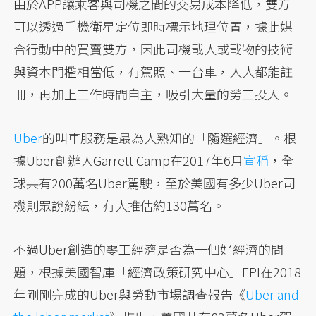
由於APP讓乘客與司機之間的交易成本降低，雙方
可以透過手機衛星定位即時標示地理位置，據此媒
合行動中的買賣雙方，因此司機載人或載物的技術
與資本門檻相當低，有駕照、一台車，人人都能註
冊，再加上工作時間自主，吸引大量的勞工投入。
Uber
的叫車服務是最為人熟知的「隨選經濟」。根
據Uber創辦人Garrett Camp在2017年6月
宣稱
，全
球共有200萬名Uber駕駛，至於美國有多少Uber司
機則眾說紛紜，有人推估約130萬名。
不過Uber創造的零工經濟是否為一個好經濟的問
題，根據美國智庫「經濟政策研究中心」EPI在2018
年剛剛完成的Uber與勞動市場調查報告《
Uber and