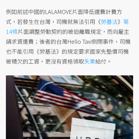
例如前述中國的LALAMOVE片面降低運費計費方
式，若發生在台灣，司機就無法引用《
勞基法
》
第
14條
片面調整勞動契約的被迫離職規定，而向雇主
請求資遣費；後者的台灣Hello Taxi倒閉事件，司機
也不能引用《勞基法》的規定要求國家先墊償司機
被積欠的工資，更沒有資格領取
失業
給付。