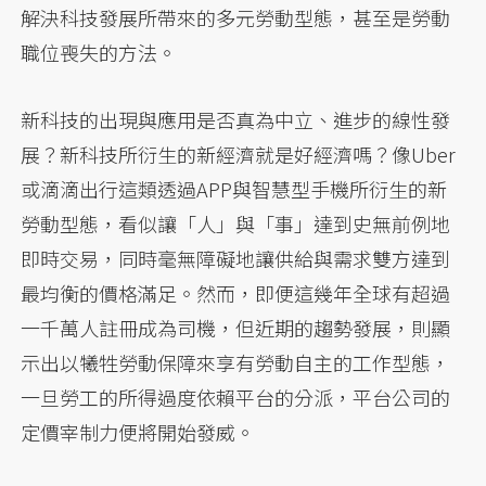
解決科技發展所帶來的多元勞動型態，甚至是勞動
職位喪失的方法。
新科技的出現與應用是否真為中立、進步的線性發
展？新科技所衍生的新經濟就是好經濟嗎？像Uber
或滴滴出行這類透過APP與智慧型手機所衍生的新
勞動型態，看似讓「人」與「事」達到史無前例地
即時交易，同時毫無障礙地讓供給與需求雙方達到
最均衡的價格滿足。然而，即便這幾年全球有超過
一千萬人註冊成為司機，但近期的趨勢發展，則顯
示出以犧牲勞動保障來享有勞動自主的工作型態，
一旦勞工的所得過度依賴平台的分派，平台公司的
定價宰制力便將開始發威。