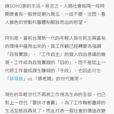
過SOHO族的生活。易言之，人類社會每隔一段時
期便會有一股想從朝九晚五、一成不變、沈悶、看
人臉色的勞動科層體制解放而出的慾望。
特別是，當前台灣新一代的年輕人是在民主與富裕
的環境中蘊育出來的，其工作觀已經轉變為強調
「自我實踐」、「工作自主」的個人自由意識的展
現。工作成為自我實踐的「目的」，而不是如上一
代將工作當成謀生賺錢的「手段」，也因此衍生
「
草莓族
」vs.「慣老闆」的世代衝突。
現在的年輕世代不再將工作視為生命的全部，也已
對上一世代「要拚才會贏」，為了工作鞠躬盡瘁的
生活型態說再見了，而此代表一個社會的價值改變