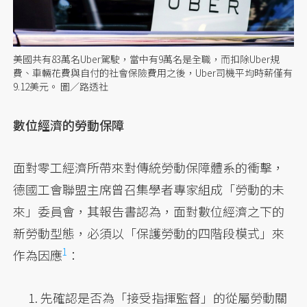
美國共有83萬名Uber駕駛，當中有9萬名是全職，而扣除Uber規
費、車輛花費與自付的社會保險費用之後，Uber司機平均時薪僅有
9.12美元。 圖／路透社
數位經濟的勞動保障
面對零工經濟所帶來對傳統勞動保障體系的衝擊，
德國工會聯盟主席曾召集學者專家組成「勞動的未
來」委員會，其報告書認為，面對數位經濟之下的
新勞動型態，必須以「保護勞動的四階段模式」來
1
作為因應
：
先確認是否為「接受指揮監督」的從屬勞動關