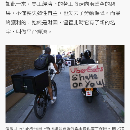
如此一來，零工經濟下的勞工將走向兩頭空的惡
果，不僅喪失彈性自主，也失去了勞動保障。而最
終獲利的，始終是財團，儘管此時它有了新的名
字，叫做平台經濟。
倫敦UberEats外送員上街抗議薪資過低與未提供零工保險。 圖／路