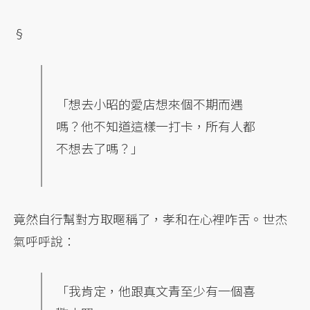
§
「想去小昭的愛店想來個不期而遇
嗎？他不知道這樣一打卡，所有人都
不想去了嗎？」
竟然自行幫對方取暱稱了，孝和在心裡咋舌。世杰
氣呼呼說：
「我肯定，他跟真文青至少有一個喜