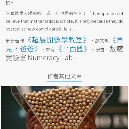
授。
信奉數學大師約翰．馮．諾伊曼的名言：「If people do not
believe that mathematics is simple, it is only because they do
not realize how complicated life is.」
《超展開數學教室》
《再
最新著作
，散文集
見，爸爸》
《平面國》
數感
，譯有
。臉書，
實驗室 Numeracy Lab
。
作者其他文章