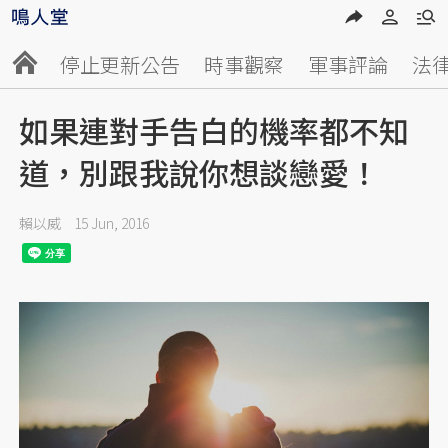
停止更新公告
時事觀察
軍事評論
法
如果連對手告白的機率都不知
道，別跟我說你想談戀愛！
賴以威
15 Jun, 2016