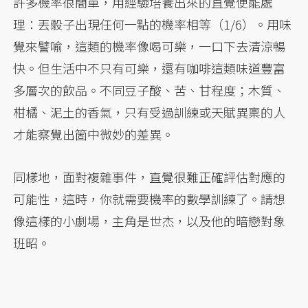
許多機率很簡單，用經驗培養出來的直覺便能處
理：丟骰子出現任何一點的機率相等（1/6）。用味
覺來譬喻，這類的機率像喝可樂，一口下去清涼暢
快。但生活中不只有可樂，還有咖啡這類味道豐富
多層次的飲品。不同豆子酸、苦、甘程度；木質、
柑橘、泥土的香氣，只有受過訓練或天賦異稟的人
才能察覺出箇中微妙的差異。
同樣地，面對複雜事件，直覺很難正確評估對應的
可能性，這時，你就需要機率的數學訓練了。請想
像這樣的小劇場，主角是世杰，以及他的暗戀對象
班昭。