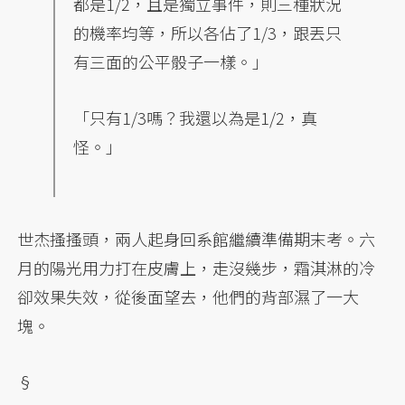
都是1/2，且是獨立事件，則三種狀況
的機率均等，所以各佔了1/3，跟丟只
有三面的公平骰子一樣。」
「只有1/3嗎？我還以為是1/2，真
怪。」
世杰搔搔頭，兩人起身回系館繼續準備期末考。六
月的陽光用力打在皮膚上，走沒幾步，霜淇淋的冷
卻效果失效，從後面望去，他們的背部濕了一大
塊。
§