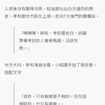
入夜後沒有變得涼爽，柏油路吐出白天儲存的熱
氣，孝和跟世杰踩在上頭，走向T大後門的簡餐店。
「噢噢噢！爽啦，考前還告白，妨礙
準備考試的人會被馬踢，活該失
敗。」
世杰大叫，孝和湊過去看，小昭隨手拍了張街景，
搭配文字
「或許，只有謝謝是不夠的。但在這
個時刻，也只有謝謝。」