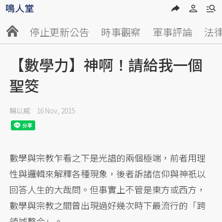
停止更新公告
時事觀察
軍事評論
法
【數學力】神啊！請給我一個
聖筊
賴以威
16 Nov, 2015
數學與宗教乍看之下是光譜的兩個極端，前者用理
性與邏輯來解釋各種現象，後者訴諸信仰與神祇以
回答人生的大哉問。但事實上不管是東方或西方，
數學與宗教之間曾出現過好幾次時下最流行的「跨
領域整合」。