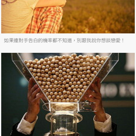
如果連對手告白的機率都不知道，別跟我說你想談戀愛！