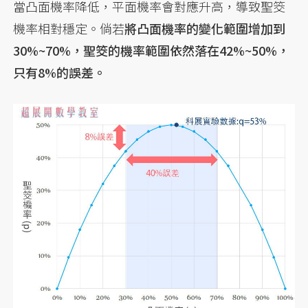
當凸面機率降低，平面機率會對應升高，導致聖筊
機率相對穩定。倘若
將凸面機率的變化範圍增加到
30%~70%，聖筊的機率範圍依然落在42%~50%，
只有8%的誤差。