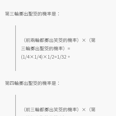
第三輪擲出聖筊的機率是：
（前兩輪都擲出笑筊的機率）×（第
三輪擲出聖筊的機率）=
(1/4×1/4)×1/2=1/32。
第四輪擲出聖筊的機率是：
（前三輪都擲出笑筊的機率）×（第