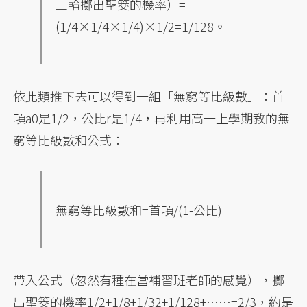
三輪擲出聖筊的機率）=
(1/4×1/4×1/4)×1/2=1/128。
依此類推下去可以得到一組「無窮等比級數」：首
項a0是1/2，公比r是1/4，再利用高一上學期教的無
窮等比級數和公式：
無窮等比級數和=首項/(1-公比)
帶入公式（忽然有種在當補習班老師的感覺），擲
出聖筊的機率1/2+1/8+1/32+1/128+……=2/3，約是