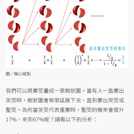
圖／賴以威製
我們可以將擲筊畫成一張樹狀圖。當有人一直擲出
笑筊時，樹狀圖會無限延展下去，直到擲出哭筊或
聖筊。為何當笑筊代表重擲時，聖筊的機率會提升
17%，來到67%呢？請看以下的分析：