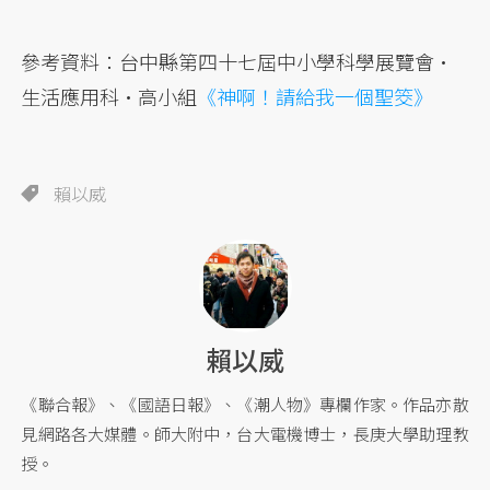
參考資料：台中縣第四十七屆中小學科學展覽會•
生活應用科•高小組
《神啊！請給我一個聖筊》
賴以威
賴以威
《聯合報》、《國語日報》、《潮人物》專欄作家。作品亦散
見網路各大媒體。師大附中，台大電機博士，長庚大學助理教
授。