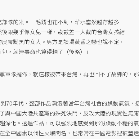
吃部隊的米。一毛錢也花不到，薪水當然越存越多
然後跟幾乎像女兒一樣，歲數差一大截的台灣女孩結
的皮膚黝黑的女人。男方是談場黃昏之戀也說不定，
荷包，就連壽命也算得精了（後略）」
黨軍隊擺佈，就這樣被帶來台灣，再也回不了故鄉的，那
0到70年代，整部作品瀰漫著當年台灣社會的躁動氣氛，
了與中國大陸共產黨的殊死決鬥，反攻大陸的現實性無庸
趨深化。透過作品，可以強烈地感受到那份躁動不穩的氣
在全中國素以個性火爆聞名，也常常在中國電影裡被塑造