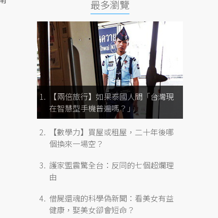
最多瀏覽
【兩倍旅行】如果泰國人問「台灣現
在智慧型手機普遍嗎？」
【數學力】買屋或租屋，二十年後哪
個換來一場空？
護家盟震驚全台：反同的七個超爛理
由
借屍還魂的科學偽新聞：看美女有益
健康，娶美女卻會短命？