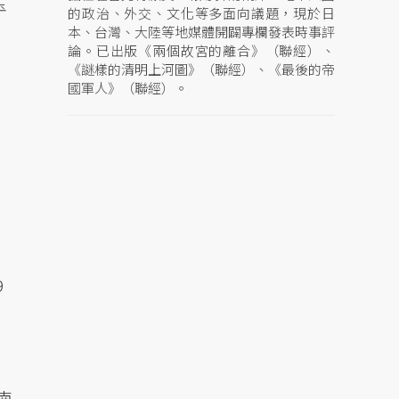
玉
的政治、外交、文化等多面向議題，現於日
本、台灣、大陸等地媒體開闢專欄發表時事評
論。已出版《兩個故宮的離合》（聯經）、
《謎樣的清明上河圖》（聯經）、《最後的帝
國軍人》（聯經）。
9
南