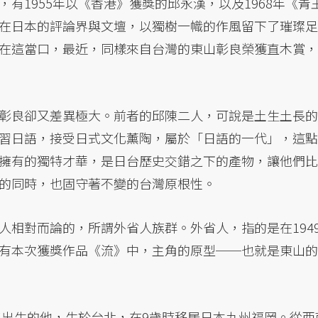
有1955年以《香港》獲獎的邱永漢，以及1968年《青
在日本的評論界與文壇，以獨樹一幟的作風留下了璀璨足
在這當口，最近，同樣來自台灣的東山彰良榮獲直木賞，
彰良卻又差異極大。前者的邱陳二人，可說是土生土長的
習日語，接受日式文化薰陶，屬於「日語的一代」，這點
擁有的獨特才華，是日台歷史交錯之下的產物，讓他們比
的同時，也固守著不變的台灣原根性。
人相對而論的，所謂外省人族群。外省人，指的是在194
有本次獲獎作品《流》中，主角的原型──也就是東山的
年出生的他，生於台北，在9歲時移居日本九州福岡。從西