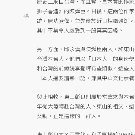
歷史上來自台灣，而且奪下直木賞的作家，
獅子香爐》的陳舜臣。日後，這兩位作家
跡，居功厥偉，並先後於近日相繼殞逝。
其中不禁令人感受到一股冥冥因緣。
另一方面，邱永漢與陳舜臣兩人，和東山
台灣本省人。他們以「日本人」的身份學
和台灣的前總統李登輝有些類似。這些人
日本人還要諳熟日語，兼具中華文化素養
與此相較，東山彰良則屬於常拿來與本省
年從大陸轉赴台灣的人。東山的祖父，還
父親，正是這樣的一群人。
東山彰良本名王震緒。和我同樣於1968