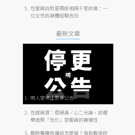
性愛與自慰是兩座相隔千里的島：一
位女性的身體經驗告白
最新文章
鳴人堂停止更新公告
性感無罪：拒絕身／心二元論，談選
舉造勢「性化」空服員的複雜性
戰時醫療救護該怎麼做？俄烏戰爭經