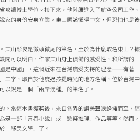
省攻讀博士學位。接下來，他陸續進入了航空公司工作、
說家的身份安身立業。東山應該懂得中文，但恐怕也是後
。東山彰良是徹頭徹尾的筆名，至於為什麼取名東山？據
軼聞可以明白，作家東山身上俱備的感受性，和所謂的
國是中國」，這個近來在台灣廣受支持的理念──有著一
」二字，取自於他度過孩提時光的地方名稱，位於台灣中
可以說是一個「兩岸混種」的筆名了。
的。當這本書獲獎後，來自各界的讚美聲浪蜂擁而至，這
為是一部「青春小說」或「懸疑推理」作品等等。然而，
於「移民文學」了。