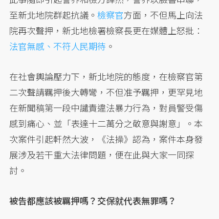
至新北地院群起抗議。
檢察官
方面，不但馬上向法
院再次聲押，新北地檢署檢察長更在媒體上怒批：
法官無感、不符人民期待
。
在社會輿論壓力下，新北地院的態度，在檢察官第
二次聲請羈押後大轉彎，不但准予羈押，更罕見地
在新聞稿第一段中譴責違法暴力行為，對員警受傷
感到痛心、並「表達十二萬分之敬意與謝意」。本
次案件引起軒然大波，《法操》認為，案件本身發
展涉及若干重大法律問題，便在此與大家一同探
討。
被告都應該被羈押嗎？交保就代表無罪嗎？