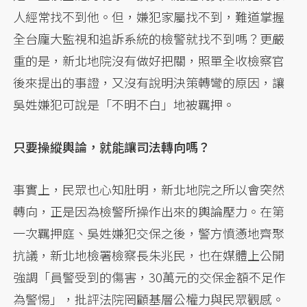
人經常找不到他。但，嫌犯家屬找不到，難道掌握
全台龐大監視和追訴系統的檢警就找不到嗎？更嚴
重的是，新北地院沒有做好把關，照單全收檢察官
後來提出的事證，又沒有說明決策轉彎的原因，讓
吳姓嫌犯可說是「不明不白」地被羈押。
只要操縱輿論，就能讓司法轉向嗎？
事實上，民眾也心知肚明，新北地院之所以會突然
轉向，正是因為檢警所操作出來的輿論壓力。在第
一次羈押庭、吳姓嫌犯交保之後，警方憤懣地齊聚
抗議，新北地檢署檢察長朱兆民，也在媒體上公開
強調「員警受到的傷害，30萬元的交保金額不足作
為警惕」，批評法院罔顧基層公權力與民眾觀感。