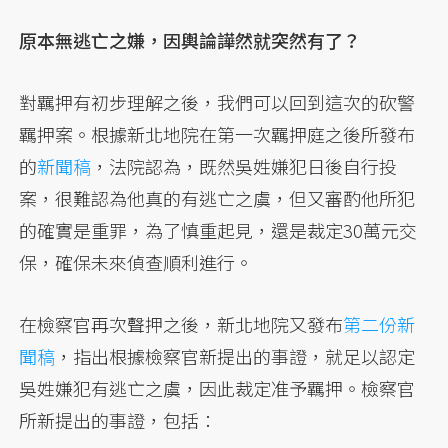
原本無逃亡之嫌，因輿論譁然就突然有了？
對羈押有初步理解之後，我們可以回到這次的砍警
羈押案。根據新北地院在第一次羈押庭之後所發布
的
新聞稿
，法院認為，既然吳姓嫌犯日後自行投
案，很難認為他真的有逃亡之虞，但又審酌他所犯
的確實是重罪，為了慎重起見，還是裁定30萬元交
保，確保未來偵查順利進行。
在檢察官再次聲押之後，新北地院又發布
第二份新
聞稿
，指出根據檢察官新提出的事證，就足以認定
吳姓嫌犯有逃亡之虞，因此裁定准予羈押。檢察官
所新提出的事證，包括：