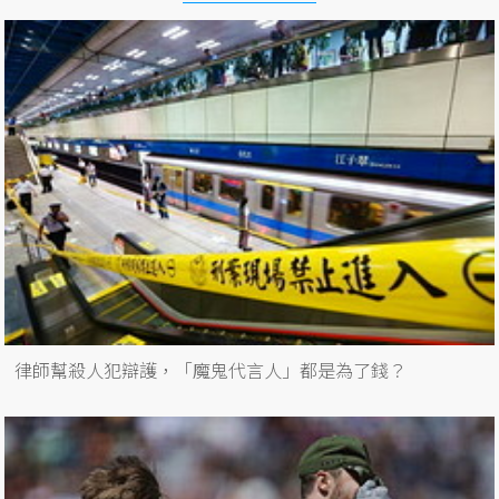
律師幫殺人犯辯護，「魔鬼代言人」都是為了錢？