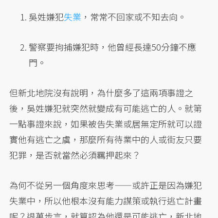
吳姓嫌犯
失業
，常常不回家或不知去向。
警察要拘捕嫌犯時，他曾經長達50分鐘不應
門。
但新北地院沒有說明，為什麼多了這兩項事證之
後，吳姓嫌犯就突然就變成有可能逃亡的人。就第
一點事證來說，如果被告失業或居無定所就可以證
實他有逃亡之虞，那麼所有待業中的人或街友只要
犯罪，是否就當然必須羈押起來？
為何不從另一個角度來思考——或許正是因為嫌犯
失業中，所以他根本沒有能力謀策或執行逃亡計畫
呢？退萬步言，就算認為他還是可能逃亡，新北地