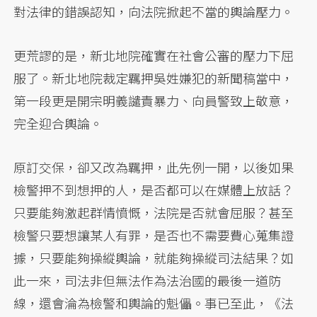
對法律的錯誤認知，向法院掀起不當的輿論壓力。
更荒謬的是，新北地院確實在社會公審的壓力下屈
服了。新北地院裁定羈押吳姓嫌犯的新聞稿當中，
第一段更是開宗明義譴責暴力、向員警致上敬意，
完全迎合輿論。
原訂交保，卻又改為羈押，此先例一開，以後如果
檢警押不到想押的人，是否都可以在媒體上放話？
只要能夠激起群情憤慨，法院是否就會屈服？甚至
檢警只要想讓某人有罪，是否也不需要費心蒐集證
據，只要能夠操縱輿論，就能夠操縱司法結果？如
此一來，司法非但無法作為法治國的最後一道防
線，還會淪為檢警和輿論的魁儡。事已至此，《法