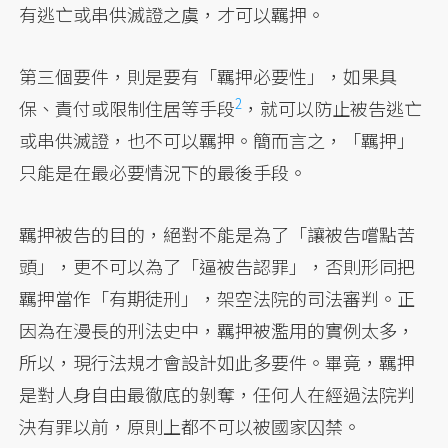
有逃亡或串供滅證之虞，才可以羈押。
第三個要件，則是要有「羈押必要性」，如果具
2
保、責付或限制住居等手段
，就可以防止被告逃亡
或串供滅證，也不可以羈押。簡而言之，「羈押」
只能是在最必要情況下的最後手段。
羈押被告的目的，絕對不能是為了「讓被告嚐點苦
頭」，更不可以為了「逼被告認罪」，否則形同把
羈押當作「有期徒刑」，架空法院的司法審判。正
因為在漫長的刑法史中，羈押被濫用的實例太多，
所以，現行法規才會設計如此多要件。畢竟，羈押
是對人身自由最徹底的剝奪，任何人在經過法院判
決有罪以前，原則上都不可以被國家囚禁。