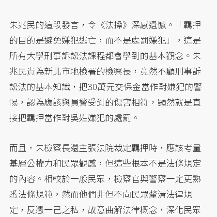
朱兆民的這段發言，令《法操》深感遺憾。「羈押
的目的是避免嫌犯逃亡，而不是處罰嫌犯」，這是
所有大學刑事訴訟法課程都會學到的基本觀念。朱
兆民貴為新北市地檢署的檢察長，竟然不顧刑事訴
訟法的基本知識，把30萬元交保金當作對嫌犯的警
惕，認為應該與員警受到的傷害相符，顯然就是直
接把羈押當作對吳姓嫌犯的處罰。
而且，朱檢察長還主張法院裁定羈押時，應該考量
基層公權力和民眾觀感，但這些根本不是法條規定
的內容。相較於一般民眾，檢察官與警察一定更熟
悉法條規範，然而他們非但不向民眾釐清法律規
定，反憑一己之私，故意曲解法律概念，深化民眾