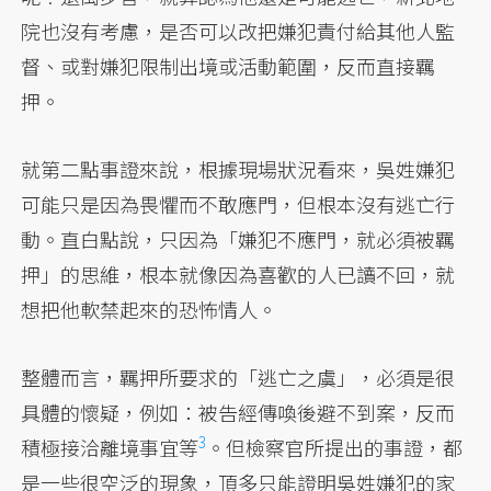
院也沒有考慮，是否可以改把嫌犯責付給其他人監
督、或對嫌犯限制出境或活動範圍，反而直接羈
押。
就第二點事證來說，根據現場狀況看來，吳姓嫌犯
可能只是因為畏懼而不敢應門，但根本沒有逃亡行
動。直白點說，只因為「嫌犯不應門，就必須被羈
押」的思維，根本就像因為喜歡的人已讀不回，就
想把他軟禁起來的恐怖情人。
整體而言，羈押所要求的「逃亡之虞」，必須是很
具體的懷疑，例如：被告經傳喚後避不到案，反而
3
積極接洽離境事宜等
。但檢察官所提出的事證，都
是一些很空泛的現象，頂多只能證明吳姓嫌犯的家