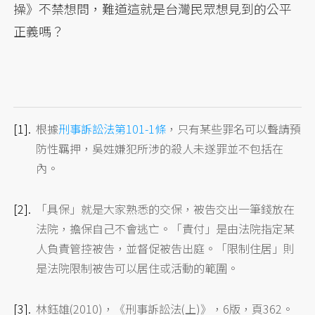
操》不禁想問，難道這就是台灣民眾想見到的公平
正義嗎？
[1].
根據
刑事訴訟法第101-1條
，只有某些罪名可以聲請預
防性羈押，吳姓嫌犯所涉的殺人未遂罪並不包括在
內。
[2].
「具保」就是大家熟悉的交保，被告交出一筆錢放在
法院，擔保自己不會逃亡。「責付」是由法院指定某
人負責管控被告，並督促被告出庭。「限制住居」則
是法院限制被告可以居住或活動的範圍。
[3].
林鈺雄(2010)，《刑事訴訟法(上)》，6版，頁362。