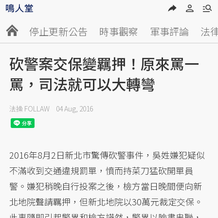
停止更新公告
時事觀察
軍事評論
法
砍警案交保變羈押！原來罵一
罵，司法就可以大轉彎
法操 FOLLAW
04 Aug, 2016
2016年8月2日新北市驚傳砍警事件，吳姓嫌犯疑似
不滿收到交通違規罰單，憤而持菜刀猛砍開單員
警。嫌犯稍晚自行投案之後，檢方當日晚間便向新
北地院聲請羈押，但新北地院以30萬元裁定交保。
此事隨即引起警界和檢方譁然，警界以臉書串聯，