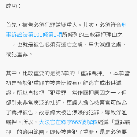
成功：
首先，被告必須犯罪嫌疑重大。其次，必須符合
刑
事訴訟法第101條第1項
所條列的三款羈押理由之
一，也就是被告必須有逃亡之虞、串供滅證之虞、
或犯重罪。
其中，比較重要的是第3款的「重罪羈押」，本款當
初是預設犯重罪的被告比較有可能逃亡或串供滅
證，所以直接把「犯重罪」當作羈押原因之一。但
卻引來非常廣泛的批評，更讓人擔心檢察官可能為
了羈押被告，故意誇大被告涉嫌的犯罪，導致浮濫
羈押。所以，
大法官在釋字665號解釋
縮減「重罪羈
押」的適用範圍，即使被告犯了重罪，還是必須要