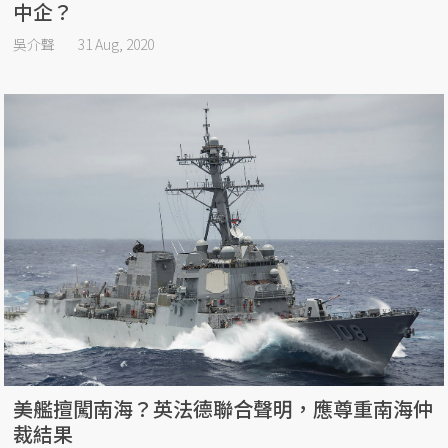
中企？
吳介聲
31 Aug, 2020
美艦擅闖南海？英法德聯合聲明，應尊重南海仲
裁結果