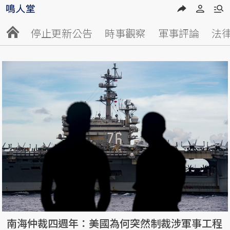
停止更新公告
時事觀察
軍事評論
法
南海仲裁四週年：美國為何突然制裁涉軍事工程