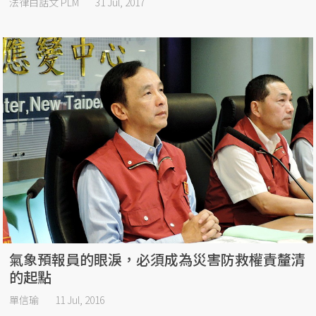
法律白話文 PLM
31 Jul, 2017
氣象預報員的眼淚，必須成為災害防救權責釐清
的起點
單信瑜
11 Jul, 2016