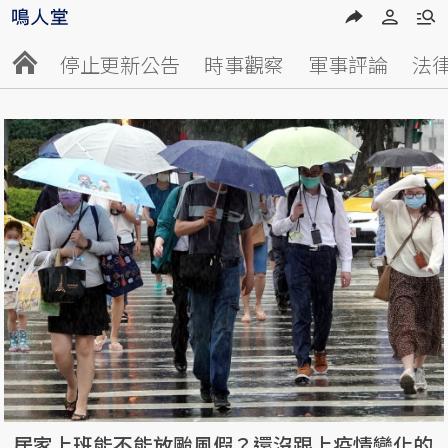
停止更新公告
時事觀察
軍事評論
法
居家上班能不能放颱風假？還沒跟上疫情變化的