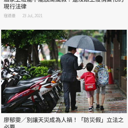
現行法律
寇德曼
23 Jul, 2021
廖郁雯／別讓天災成為人禍！「防災假」立法之
必要