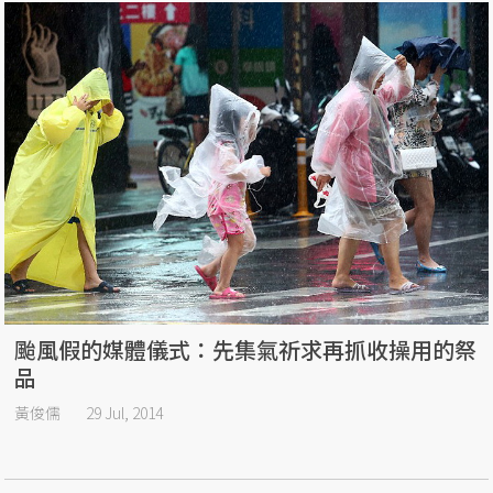
颱風假的媒體儀式：先集氣祈求再抓收操用的祭
品
黃俊儒
29 Jul, 2014