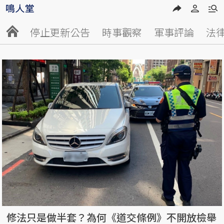
停止更新公告
時事觀察
軍事評論
法
修法只是做半套？為何《道交條例》不開放檢舉