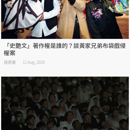
「史艷文」著作權是誰的？談黃家兄弟布袋戲侵
權案
寇德曼
11 Aug, 2020