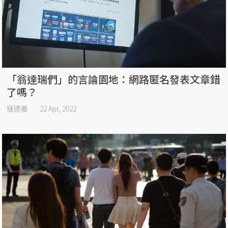
「翁達瑞們」的言論園地：網路匿名發表文章錯
了嗎？
寇德曼
22 Apr, 2022