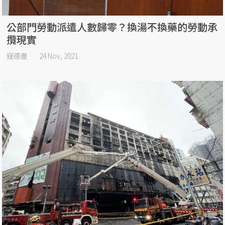
公部門勞動派遣人數歸零？換湯不換藥的勞動承
攬現實
寇德曼
24 Nov, 2021