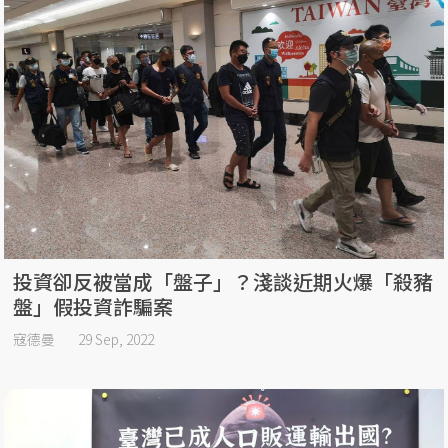
投資卻反被當成「盤子」？淺談近期火爆「殺豬
盤」假投資詐騙案
寇德曼
29 Sep, 2022