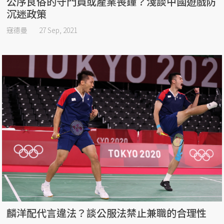
公序良俗的守門員或產業喪鐘？淺談中國遊戲防
沉迷政策
寇德曼
27 Sep, 2021
麟洋配代言違法？談公服法禁止兼職的合理性