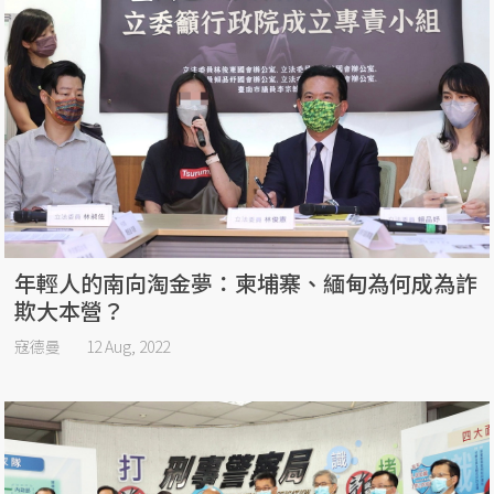
年輕人的南向淘金夢：柬埔寨、緬甸為何成為詐
欺大本營？
寇德曼
12 Aug, 2022