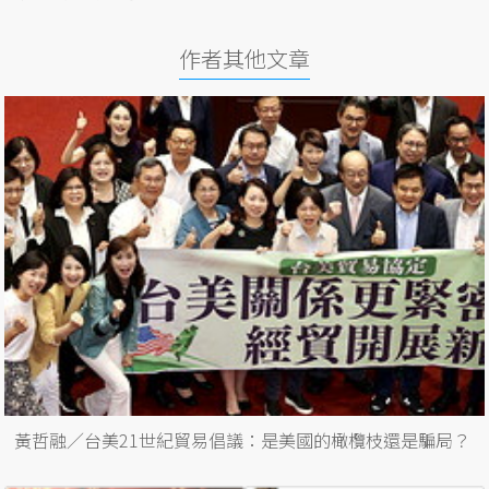
作者其他文章
黃哲融／台美21世紀貿易倡議：是美國的橄欖枝還是騙局？