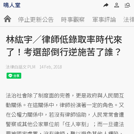
停止更新公告
時事觀察
軍事評論
法
林紘宇／律師低錄取率時代來
了！考選部倒行逆施苦了誰？
法律白話文 PLM
14 Feb, 2018
法治社會除了制度面的完善，更是政府與人民間互
動關係。在這關係中，律師扮演著一定的角色。又
在公權力關係中，若沒有律師協助，人民常常會遭
警察或其他公家單位前「任人宰割」；而一旦違法
要被國家處置，沒有律師，難以避免其他人構陷、