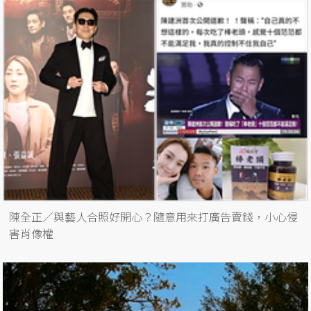
陳全正／與藝人合照好開心？隨意用來打廣告賣錢，小心侵
害肖像權