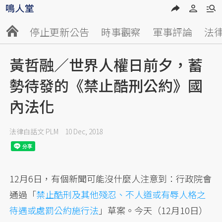
停止更新公告
時事觀察
軍事評論
法
黃哲融／世界人權日前夕，蓄
勢待發的《禁止酷刑公約》國
內法化
法律白話文 PLM
10 Dec, 2018
12月6日，有個新聞可能沒什麼人注意到：行政院會
通過「
禁止酷刑及其他殘忍、不人道或有辱人格之
待遇或處罰公約施行法
」草案。今天（12月10日）