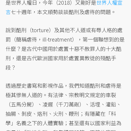
是世界人權日，今年（2018）又剛好是
世界人權宣
言
七十週年，本文順勢談談酷刑及虐待的問題。
說到酷刑（torture）及其他不人道或有辱人格的處
罰（簡稱虐待，ill-treatment），第一個聯想到的是
什麼？是古代中國用於處置十惡不赦罪人的十大酷
刑，還是古代歐洲國家用於處置異教徒的殘酷手
段？
透過歷史書寫和影視作品，我們知道酷刑和虐待是
極其慘無人道的。有法律、宗教明文規定的車裂
（五馬分屍）、凌遲（千刀萬剮）、活埋、灌鉛、
抽腸、剝皮、烙刑、火刑、鞭刑；有隱藏在「科
學」名義之下的人體實驗；甚至還有以國家利益為