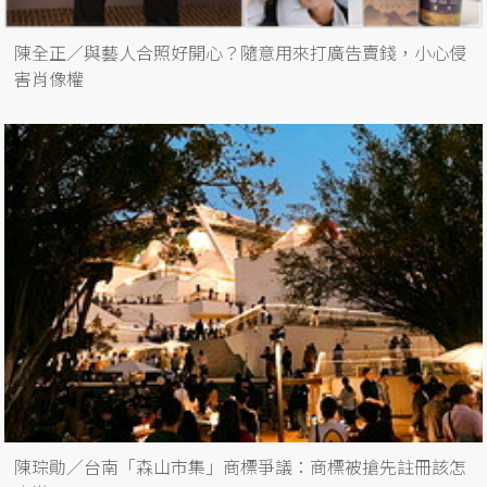
陳全正／與藝人合照好開心？隨意用來打廣告賣錢，小心侵
害肖像權
陳琮勛／台南「森山市集」商標爭議：商標被搶先註冊該怎