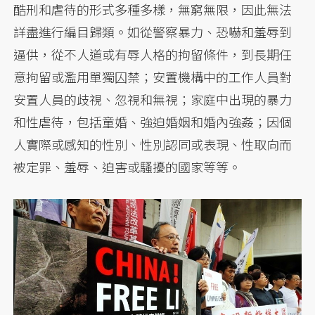
酷刑和虐待的形式多種多樣，無窮無限，因此無法
詳盡進行編目歸類。如從警察暴力、恐嚇和羞辱到
逼供，從不人道或有辱人格的拘留條件，到長期任
意拘留或濫用單獨囚禁；安置機構中的工作人員對
安置人員的歧視、忽視和無視；家庭中出現的暴力
和性虐待，包括童婚、強迫婚姻和婚內強姦；因個
人實際或感知的性別、性別認同或表現、性取向而
被定罪、羞辱、迫害或騷擾的國家等等。