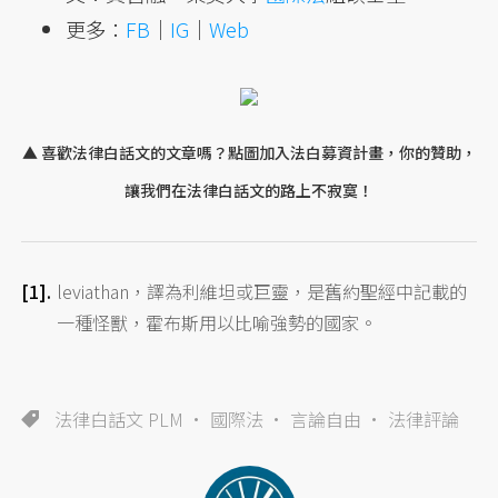
更多：
FB
｜
IG
｜
Web
▲ 喜歡法律白話文的文章嗎？點圖加入法白募資計畫，你的贊助，
讓我們在法律白話文的路上不寂寞！
leviathan，譯為利維坦或巨靈，是舊約聖經中記載的
一種怪獸，霍布斯用以比喻強勢的國家。
法律白話文 PLM
國際法
言論自由
法律評論