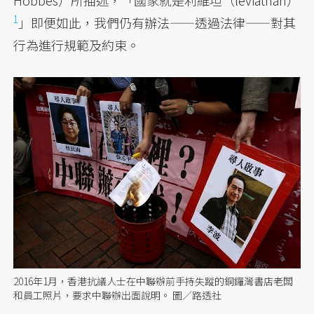
Hobbes）所描述，「國家就是利維坦（leviathan）
1
」即便如此，我們仍有辦法——透過法律——對其
行為進行規範及約束。
2016年1月，香港抗議人士在中聯辦前手持失蹤的銅鑼灣書店老闆
和員工照片，要求中聯辦出面說明。 圖／路透社