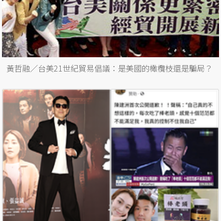
黃哲融／台美21世紀貿易倡議：是美國的橄欖枝還是騙局？