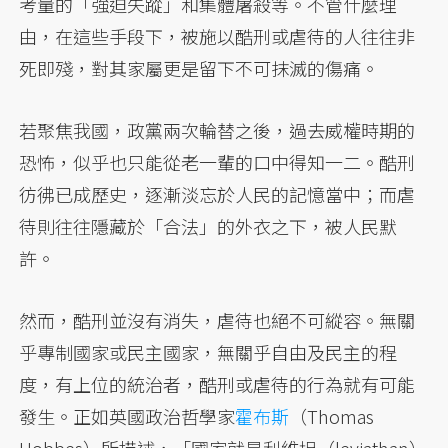
考量的「強迫失蹤」和集體屠殺等。不管什麼理
由，在這些手段下，被施以酷刑或虐待的人往往非
死即殘，對其家屬更是留下不可抹滅的傷痛。
若聚焦我國，政黨兩次輪替之後，過去威權時期的
恐怖，似乎也只能從老一輩的口中得知一二。酷刑
彷彿已成歷史，逐漸淡忘於人民的記憶當中；而虐
待則往往隱藏於「合法」的外衣之下，被人民默
許。
然而，酷刑並沒有消失，虐待也絕不可縱容。無關
乎專制國家或民主國家，無關乎自由及民主的程
度，有上位的統治者，酷刑或虐待的行為就有可能
發生。正如英國政治哲學家
霍布斯
（Thomas