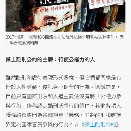
2017年8月，台灣NGO團體在立法院外抗議李明哲被失踪事件。 圖
／聯合報系資料照
禁止酷刑公約的主體：行使公權力的人
雖然酷刑和虐待表現形式多樣，但它們都同樣是有
悖於人性尊嚴、侵犯身心健全的行為。遺憾的是，
目前只有國際刑法和人道主義法沒有將「公權力參
與行為」作為認定酷刑或虐待的條件，其他各項人
權條約都專門為各國規定了義務，並將酷刑和虐待
界定為國家官員參與的行為。以《
禁止酷刑公約
》