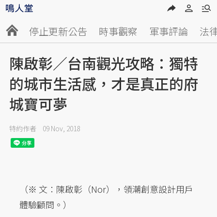
停止更新公告
時事觀察
軍事評論
法
陳啟彰／台南觀光攻略：獨特
的城市生活感，才是真正的府
城寶可夢
特約作者
09 Nov, 2018
（※ 文：陳啟彰（Nor），領潮創意設計用戶
體驗顧問。）