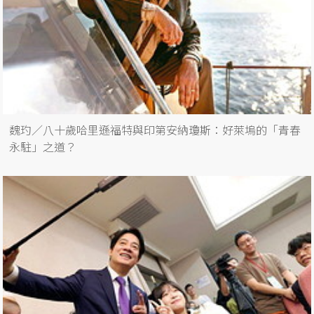
魏玓／八十歲哈里遜福特與印第安納瓊斯：好萊塢的「青春
永駐」之道？