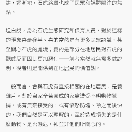
建，逐漸地，石虎路殺也成了民眾和媒體關注的焦
點。
坦白說，身為石虎生態研究和保育人員，對於這樣
的現象喜憂參半。喜的當然是有更多民眾認識、甚
至關心石虎的處境；憂的是部分在地居民對石虎的
觀感反而因此更加惡化——前者當然就無需多做說
明，後者則是關係到在地居民的價值觀。
一般而言，會與石虎有直接相關的在地居民，是養
雞戶。對於自家辛苦養成的家禽遭受不明動物獵
捕，或有無奈接受的，或有憤怒防堵、除之而後快
的，我們自然是可以理解的，至於造成損失的是什
麼動物、是否瀕危，卻並非他們所關心的。