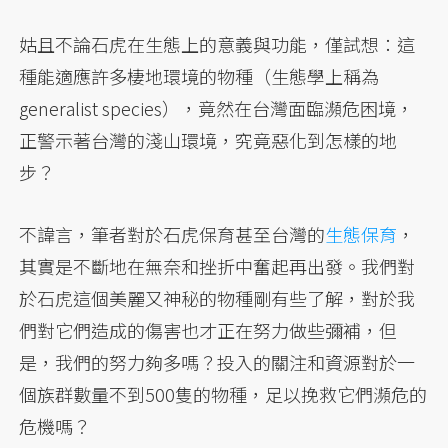
姑且不論石虎在生態上的意義與功能，僅試想：這
種能適應許多棲地環境的物種（生態學上稱為
generalist species），竟然在台灣面臨瀕危困境，
正警示著台灣的淺山環境，究竟惡化到怎樣的地
步？
不諱言，筆者對於石虎保育甚至台灣的
生態保育
，
其實是不斷地在無奈和挫折中奮起再出發。我們對
於石虎這個美麗又神秘的物種剛有些了解，對於我
們對它們造成的傷害也才正在努力做些彌補，但
是，我們的努力夠多嗎？投入的關注和資源對於一
個族群數量不到500隻的物種，足以挽救它們瀕危的
危機嗎？