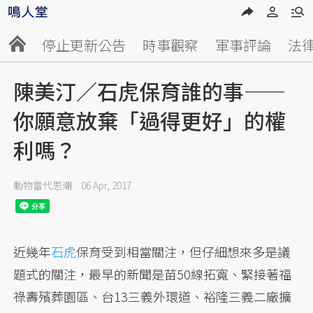
停止更新公告
時事觀察
軍事評論
法
陳美汀／石虎保育誰的事——
你願意放棄「過得更好」的權
利嗎？
動物當代思潮
06 Apr, 2017
近幾年
石虎
保育受到相當關注，但仔細想來多是議
題式的關注，最早的新聞是苗50線拓寬、緊接著福
祿壽殯葬園區、台13三義外環道、裕隆三義二廠擴