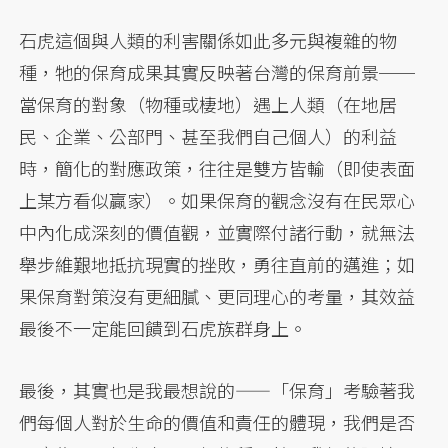
石虎這個與人類的利害關係如此多元與複雜的物
種，牠的保育成果其實反映著台灣的保育前景──
當保育的對象（物種或棲地）遇上人類（在地居
民、企業、公部門、甚至我們自己個人）的利益
時，簡化的對應政策，往往是雙方皆輸（即使表面
上某方看似贏家）。如果保育的觀念沒有在民眾心
中內化成深刻的價值觀，並實際付諸行動，就無法
舉步維艱地抵抗現實的挫敗，勇往直前的邁進；如
果保育對策沒有更細膩、更同理心的考量，其效益
最後不一定能回饋到石虎族群身上。
最後，其實也是我最想說的——「保育」考驗著我
們每個人對於生命的價值和責任的體現，我們是否