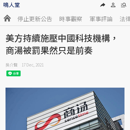
停止更新公告
時事觀察
軍事評論
法
美方持續施壓中國科技機構，
商湯被罰果然只是前奏
吳介聲
17 Dec, 2021