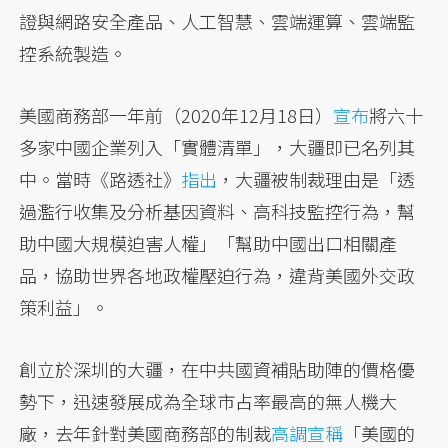
證與網路安全產品、人工智慧、雲端運算、雲端監
控系統製造。
美國商務部一年前（2020年12月18日）
宣布
將六十
多家中國企業列入「實體清單」，大疆即已名列其
中。當時《路透社》
指出
，大疆被制裁理由是「透
過濫行收集及分析基因資料、高科技監控行為，幫
助中國大規模迫害人權」「幫助中國出口相關產
品，協助世界各地政權壓迫行為，違背美國外交政
策利益」。
創立於深圳的大疆，在中共國資補貼助陣的價格優
勢下，迅速發展成為全球市占率最高的無人機大
廠，去年針對美國商務部的制裁
高調宣稱
「美國的