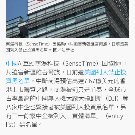
商湯科技（SenseTime）因協助中共迫害新疆維吾爾族，日前遭美
國列入禁止投資黑名單。 圖／法新社
中國
AI巨頭商湯科技（SenseTime）因協助中
共迫害新疆維吾爾族，日前遭
美國
列入禁止投
資黑名單
，中斷商湯預估高達7.67億美元的香
港上市籌資之路。商湯被罰只是前奏，全球市
占率最高的中國無人機大廠大疆創新（DJI）等
八家中企也緊接著被美國列入投資黑名單，另
有三十餘家中企被列入「實體清單」（entity
list）黑名單。