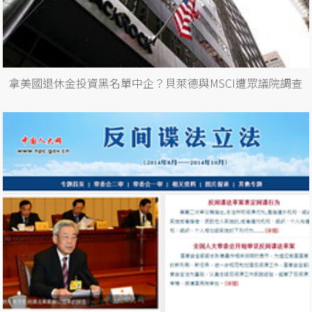
拿美國退休金投資黑名單中企？貝萊德與MSCI遭眾議院調查