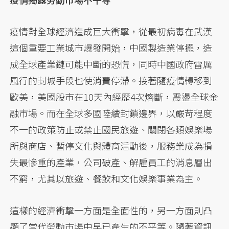
疫情對全球經濟造成巨大衝擊，從最初病毒在武漢
這個重要工業城市爆發開始，中國製造業停擺，造
成全球產業鏈可能中斷的恐慌，同時中國政府雷厲
風行的封城手段也使消費停滯。接著隨疫情轉移到
歐美，美國股市在10天內經歷4次熔斷，震盪全球金
融市場。而在全球多國陸續封鎖邊界，以嚴苛程度
不一的政策防止或禁止國民旅遊、關閉各類娛樂場
所與商店、暫停文化與體育活動後，服務業成為損
失最慘重的產業，公司破產、解雇員工的消息層出
不窮，尤其以旅遊、餐飲和文化娛樂事業為主。
這樣的經濟衝擊一方面是全面性的，另一方面則凸
顯了當代勞動市場中早已產生的不平等。隨著資訊