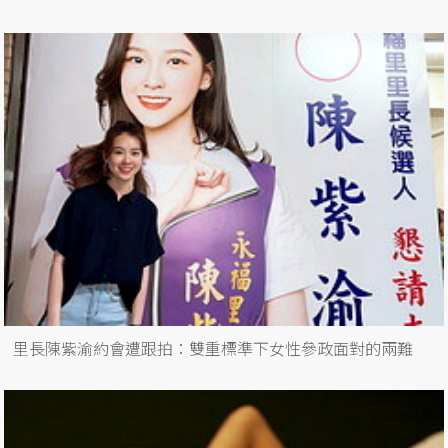
里長陳紫渝約會遭跟拍：雙重標準下女性參政面對的兩難