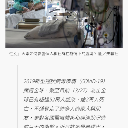
「性別」因素如何影響個人和社群在疫情下的處境？ 圖／美聯社
2019新型冠狀病毒疾病（COVID-19）
席捲全球，截至目前（3/27）為止全
球已有超過52萬人感染、逾2萬人死
亡，不僅奪走了許多人的家人與朋
友，更對各國醫療體系和經濟狀況造
成巨大的衝擊。近日許多學者提出，