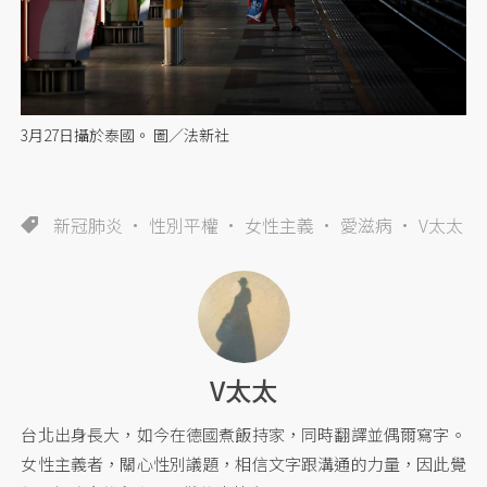
3月27日攝於泰國。 圖／法新社
新冠肺炎
性別平權
女性主義
愛滋病
V太太
V太太
台北出身長大，如今在德國煮飯持家，同時翻譯並偶爾寫字。
女性主義者，關心性別議題，相信文字跟溝通的力量，因此覺