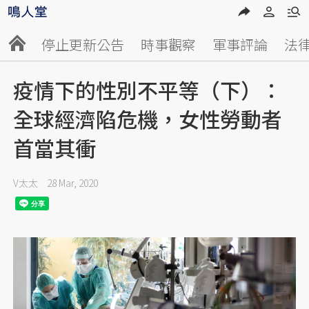
停止更新公告
時事觀察
軍事評論
法
疫情下的性別不平等（下）：
全球經濟陷危機，女性勞動者
首當其衝
V太太
28 Mar, 2020