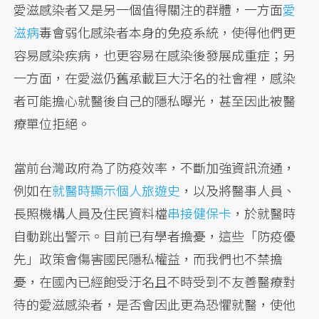
愛滋感染者又是另一個值得關注的群體，一方面
愛
滋病
毒會弱化感染者本身的免疫系統，使得他們更
容易感染疾病，也更容易在感染後發展成重症；另
一方面，在愛滋仍舊承載巨大汙名的社會裡，感染
者可能擔心就醫後自己的隱私曝光，甚至因此被醫
療單位拒絕。
當前台灣政府為了防疫效率，不斷加強資訊流通，
例如在
就醫時顯示個人旅遊史
，以及將醫事人員、
長照機構人員及住民資料檔
串接健保卡
，於就醫時
自動跳出警示。目前已有學者擔憂，這些「防疫優
先」政策會傷害國民隱私權益，而我們也不禁擔
憂，在國內已經飽受汙名且不時受到不友善醫療對
待的愛滋感染者，是否會因此更為恐懼就醫，使他