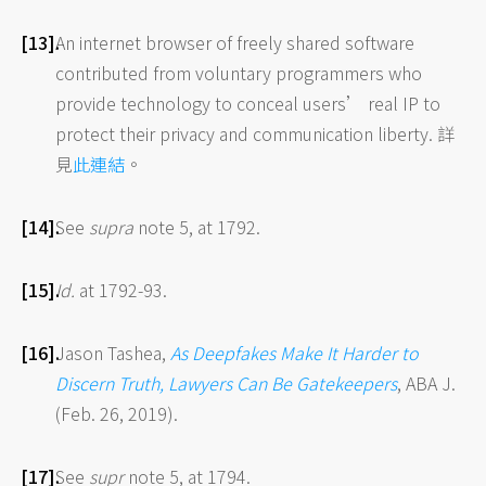
An internet browser of freely shared software
contributed from voluntary programmers who
provide technology to conceal users’ real IP to
protect their privacy and communication liberty. 詳
見
此連結
。
See
supra
note 5, at 1792.
Id.
at 1792-93.
Jason Tashea,
As Deepfakes Make It Harder to
Discern Truth, Lawyers Can Be Gatekeepers
, ABA J.
(Feb. 26, 2019).
See
supr
note 5, at 1794.