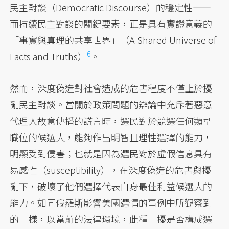
民主對談（Democratic Discourse）的穩定性——
而持續民主對談的關鍵要素，正是具有實證意義的
「事實與真理的共享世界」
（A Shared Universe of
6
Facts and Truths）
。
然而，深度偽造對社會造成的危害程度不僅止於擾
亂民主對談。當關於政策問題的辯論中充斥著惡意
代理人故意傳播的謊言時，選民對於競選任何類型
職位的候選人，能夠作出明智且理性選擇的能力，
明顯受到侵害；也就是因為選民對於虛假信息具有
易感性（susceptibility），在深度偽造的危害與擾
亂下，破壞了他們選擇代表自身最佳利益候選人的
能力。如同俄羅斯影響美國選情的事例中所觀察到
的一樣，以當前的法律環境，此種干擾是否構成選