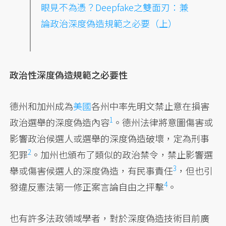
眼見不為憑？Deepfake
之雙面刃：兼
論政治深度偽造規範之必要（上）
政治性深度偽造規範之必要性
德州和加州成為
美國
各州中率先明文禁止意在損害
1
政治選舉的
深度偽造內容
。德州法律將意圖傷害或
影響政治候選人或選舉的深度偽造破壞，
定為刑事
2
犯罪
。加州也頒布了類似的政治禁令，禁止影響選
3
舉或傷害候選人的深度偽造，
有民事責任
，
但也引
4
發違反憲法第一修正案言論自由之抨擊
。
也有許多法政領域學者，對於深度偽造技術目前廣