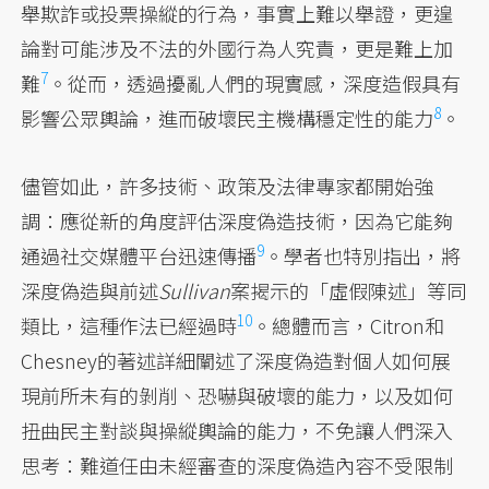
舉欺詐或投票操縱的行為，事實上難以舉證，更遑
論對可能涉及不法的外國行為人究責，
更是難上加
7
難
。從而，透過擾亂人們的現實感，深度造假具有
8
影響公眾輿論，
進而破壞民主機構穩定性的能力
。
儘管如此，許多技術、政策及法律專家都開始強
調：應從新的角度評估深度偽造技術，因為它能夠
9
通過社交媒體平台
迅速傳播
。學者也特別指出，將
深度偽造與前述
Sullivan
案揭示的「虛假陳述」等同
10
類比，
這種作法已經過時
。總體而言，Citron和
Chesney的著述詳細闡述了深度偽造對個人如何展
現前所未有的剝削、恐嚇與破壞的能力，以及如何
扭曲民主對談與操縱輿論的能力，不免讓人們深入
思考：難道任由未經審查的深度偽造內容不受限制