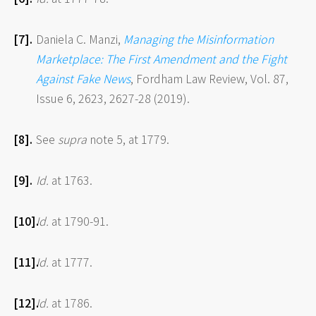
Daniela C. Manzi,
Managing the Misinformation
Marketplace: The First Amendment and the Fight
Against Fake News
, Fordham Law Review, Vol. 87,
Issue 6, 2623, 2627-28 (2019).
See
supra
note 5, at 1779.
Id.
at 1763.
Id.
at 1790-91.
Id.
at 1777.
Id.
at 1786.