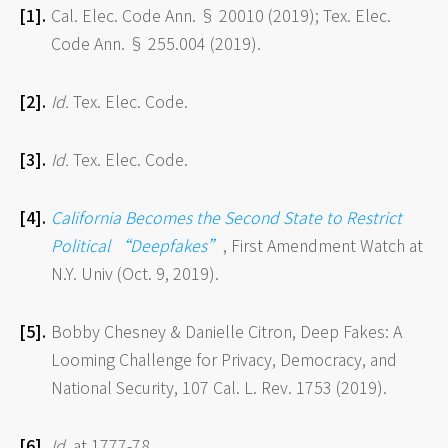
Cal. Elec. Code Ann. § 20010 (2019); Tex. Elec.
Code Ann. § 255.004 (2019).
Id.
Tex. Elec. Code.
Id.
Tex. Elec. Code.
California Becomes the Second State to Restrict
Political “Deepfakes”
, First Amendment Watch at
N.Y. Univ (Oct. 9, 2019).
Bobby Chesney & Danielle Citron, Deep Fakes: A
Looming Challenge for Privacy, Democracy, and
National Security, 107 Cal. L. Rev. 1753 (2019).
Id.
at 1777-78.