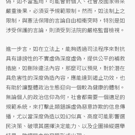
偽，如不當濫用，可能會對個人、社會及國家帶來
嚴重後果，必須妥予規範限制。然而，如法制上之
限制，與憲法保障的言論自由相衝突時，特別是如
涉受保護的言論，則須受到法院的嚴格監督檢視。
進一步言，如在立法上，能夠透過司法程序來對抗
具有誹謗性的不實虛偽深度虛偽，提供公平的補救
措施，如刪除違法內容，那麼可以預見，對於潛在
具危害性的深度偽造內容，應能達到遏止功效，也
有助於讓整體政治生態迎向一個較為健康的體制。
無論個人的政治信仰為何，社會都需要一個適足的
規範系統，來打擊此類錯誤虛偽惡意詐欺的信息傳
播，尤以當深度偽造以如幻似真、高度可能影響選
民決策、破壞其選擇決定能力、以及企圖操縱選舉