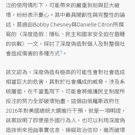
泛的使用情形下，可能帶來的嚴重剝削與巨大破
壞，紛紛表示憂心。其中最具開創性與完整性的論
述，莫過由Bobby Chesney與Danielle Citron所撰
寫的〈深度造假：隱私、民主和國家安全迫在眉睫
的挑戰〉一文，
探討了深度偽造對個人及對整個社
5
會造成傷害的多種方式
。
該文認為，深度偽造有極高的可能性會對社會造成
相當巨大的危害，其對於社會構成的威脅，涉及系
統層面，在不當濫用下，可能會將維護民主制度所
投注的努力全部破壞殆盡，這個由俄羅斯政府在
2016年對美國總統大選進行干預，就是一項明證，
該案說明了即便是外國行為人，也可以利用深度偽
造技術來扭曲事實信息、操縱政治信仰，進而破壞