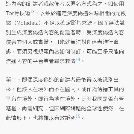
造內容的創建者或散佈者以匿名方式為之，
如使用
13
Tor等技術
，以致於確定深度偽造來源相關的元數
據（Metadata）不足以確定影片來源，因而無法識
別生成深度偽造內容的創建者時，受深度偽造內容
侵害的個人或實體，可能就無法對創建者進行追
訴，而須另視規範內容如何制訂，
可能至多只能向
14
流通內容的平台業者尋求救濟
。
第二、即便深度偽造的創建者最後得以被識別出
來，但該人在境外而不在國內，或作為傳播工具的
平台在境外，即行為地在境外，此時我國是否有管
轄權，尚需細究；但因網際網路的全球性使然，在
15
此情形下，
也將難以有效訴究
。