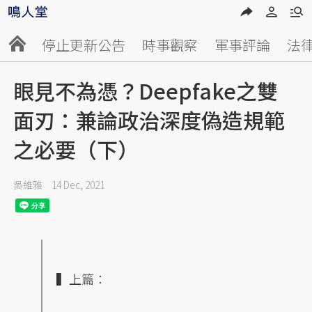
停止更新公告
時事觀察
軍事評論
法
眼見不為憑？Deepfake之雙
面刃：兼論政治深度偽造規範
之必要（下）
吳維雅
14 Dec, 2021
▍上篇：