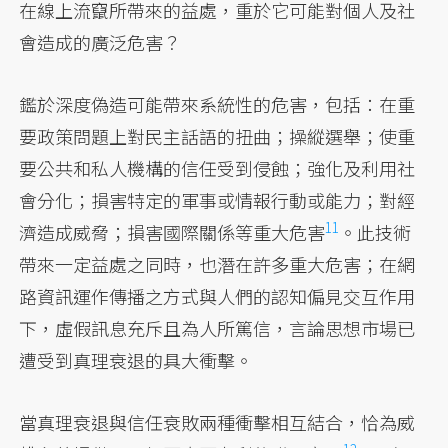
在線上流竄所帶來的益處，重於它可能對個人及社
會造成的廣泛危害？
鑑於深度偽造可能帶來系統性的危害，包括：在重
要政策問題上對民主話語的扭曲；操縱選舉；使重
要公共和私人機構的信任受到侵蝕；強化及利用社
會分化；損害特定的軍事或情報行動或能力；對經
11
濟造成威脅；
損害國際關係等重大危害
。此技術
帶來一定益處之同時，也潛在許多重大危害；在網
路資訊運作傳播之方式與人們的認知偏見交互作用
下，虛假訊息充斥且為人所篤信，言論思想市場已
遭受到真理衰退的具大衝擊。
當真理衰退與信任衰敗兩種衝擊相互結合，恰為威