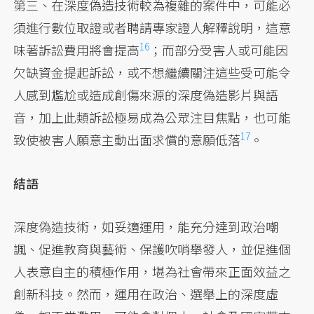
第三、在深度偽造技術較為複雜的案件中，可能必
須進行數位取證或者聘請專家證人解釋說明，
這意
16
味著訴訟費用將會提高
；而部分受害人或可能因
欠缺資金提起訴訟，或不想繼續關注這些受可能令
人感到尷尬或造成創傷來源的深度偽造影片與語
音，加上此類訴訟極易成為公眾注目焦點，
也可能
17
致使被害人願意主動出面求償的意願低落
。
結語
深度偽造技術，如妥適運用，能充分達到政治嘲
諷、促進教育與藝術、保護吹哨舉發人，並促進個
人表意自主的積極作用，堪為社會帶來正面效益之
創新科技。然而，運用在政治、選舉上的深度虛