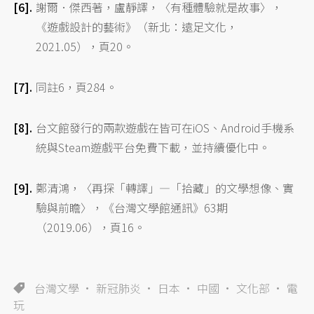
謝爾．傑西著，盧靜譯，〈有種體驗就是故事〉，
《遊戲設計的藝術》（新北：遠足文化，
2021.05），頁20。
同註6，頁284。
台文館發行的兩款遊戲在皆可在iOS、Android手機系
統與Steam遊戲平台免費下載，並持續優化中。
鄭清鴻，〈再探「轉譯」—「拾藏」的文學想像、實
驗與前瞻〉，《台灣文學館通訊》63期
（2019.06），頁16。
台灣文學
新冠肺炎
日本
中國
文化部
電
玩