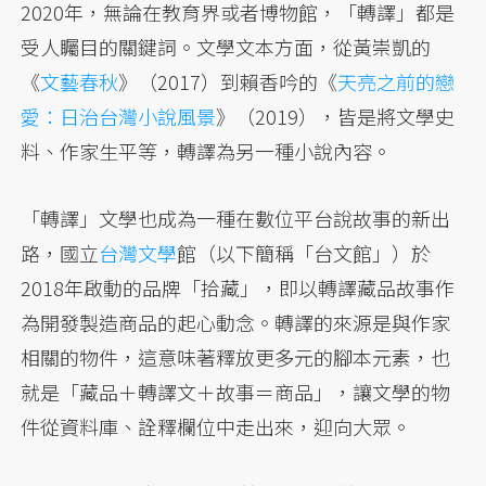
2020年，無論在教育界或者博物館，「轉譯」都是
受人矚目的關鍵詞。文學文本方面，從黃崇凱的
《
文藝春秋
》（2017）到賴香吟的《
天亮之前的戀
愛：日治台灣小說風景
》（2019），皆是將文學史
料、作家生平等，轉譯為另一種小說內容。
「轉譯」文學也成為一種在數位平台說故事的新出
路，國立
台灣文學
館（以下簡稱「台文館」）於
2018年啟動的品牌「拾藏」，即以轉譯藏品故事作
為開發製造商品的起心動念。轉譯的來源是與作家
相關的物件，這意味著釋放更多元的腳本元素，也
就是「藏品＋轉譯文＋故事＝商品」，讓文學的物
件從資料庫、詮釋欄位中走出來，迎向大眾。