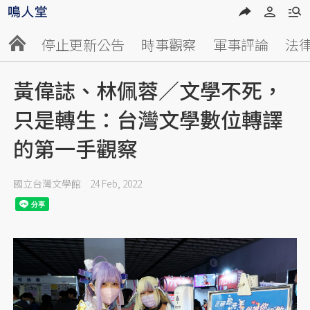
停止更新公告
時事觀察
軍事評論
法
黃偉誌、林佩蓉／文學不死，
只是轉生：台灣文學數位轉譯
的第一手觀察
國立台灣文學館
24 Feb, 2022