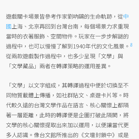
遊戲關卡場景皆參考作家劉吶鷗的生命軌跡，從
中
國
上海、北京再回到台灣台南，每個場景力求重現
當時的衣著服飾、空間物件。玩家在一步步解謎的
8
過程中
，也可以慢慢了解到1940年代的文化風景。
從兩款遊戲製作過程中，也多少呈現「文學」與
「文學藏品」兩者在轉譯策略的運用差異。
「文學」以文字組成，其轉譯過程中便於切換至不
同物質載體上傳播，如社群貼文、桌遊卡片等。時
代較久遠的台灣文學作品在語言、核心關懷上都隔
著一層距離，此時的轉譯便是企圖打破此隔閡，將
文學的核心關懷提取出來加以運用，以便讓當代更
多人認識。像台文館所推出的《文壇封鎖中》或是