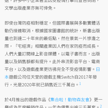
退，許多中小企業甚至因受疫情打擊而宣告倒閉，
文學出版產業亦無可倖免。
即使台灣防疫相對穩定，但國際書展與多數實體活
動仍接連取消，根據國家圖書館的統計，新書出版
量也到達二十年來的最低點，然在景氣一片慘澹之
際，「宅經濟」相關產業因人們在家防疫而成長。
人們大量訂閱線上影音媒體，以電子書而言，出版
量以及銷售額都有提升。此外串流影音平台、電商
平台，以及遊戲產業更彷彿完全不受疫情影響。
日
本
遊戲公司任天堂的遊戲主機Switch自2017年發
1
行，
光是2020年就已銷售近三千萬台。
於4月推出的遊戲作品《
集合啦！動物森友會
》更一
2
舉成為年度暢銷作品
，一年內便售出逾三千萬套。