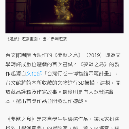
《還願》遊戲畫面。 圖／赤燭遊戲
台文館團隊所製作的《夢獸之島》（2019）即為文
學轉譯成數位遊戲的首次嘗試。《夢獸之島》的製
作起源自
文化部
「台灣行卷—博物館示範計畫」，
台文館將館內所收藏的文物進行3D掃描、建模，開
放藏品詮釋及作家故事。最後則是向大眾徵選腳
本，選出首獎作品並開發製作遊戲。
《夢獸之島》是來自學生組優選作品，讓玩家扮演
拯救「銀河穹夢」的冒險家，姚一葦、林海音、張