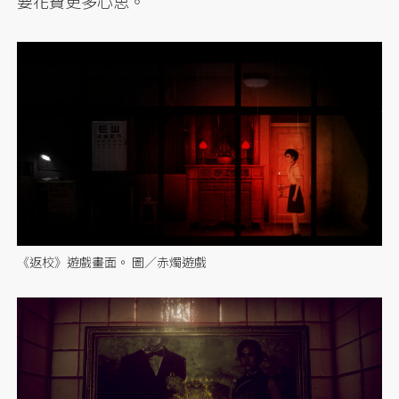
要花費更多心思。
《返校》遊戲畫面。 圖／赤燭遊戲