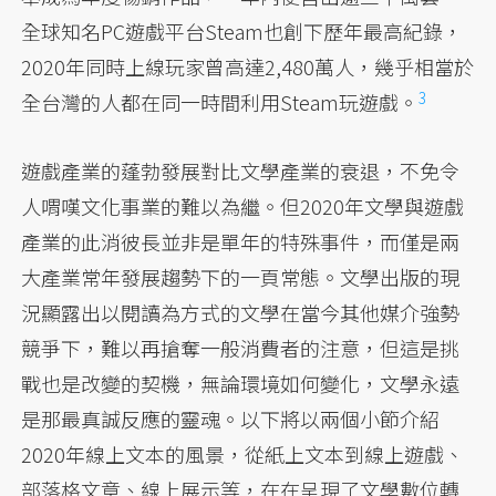
全球知名PC遊戲平台Steam也創下歷年最高紀錄，
2020年同時上線玩家曾高達2,480萬人，
幾乎相當於
3
全台灣的人都在同一時間利用Steam玩遊戲。
遊戲產業的蓬勃發展對比文學產業的衰退，不免令
人喟嘆文化事業的難以為繼。但2020年文學與遊戲
產業的此消彼長並非是單年的特殊事件，而僅是兩
大產業常年發展趨勢下的一頁常態。文學出版的現
況顯露出以閱讀為方式的文學在當今其他媒介強勢
競爭下，難以再搶奪一般消費者的注意，但這是挑
戰也是改變的契機，無論環境如何變化，文學永遠
是那最真誠反應的靈魂。以下將以兩個小節介紹
2020年線上文本的風景，從紙上文本到線上遊戲、
部落格文章、線上展示等，在在呈現了文學數位轉