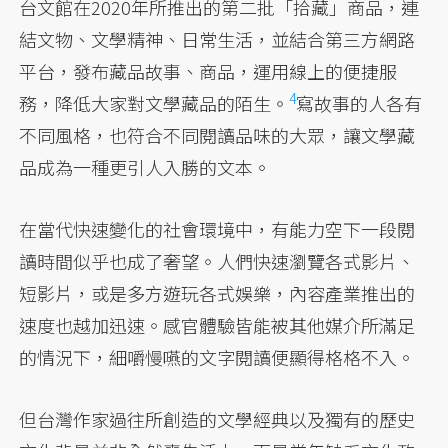
台文館在2020年所推出的第二批「拾藏」商品，連
結文物、文學精神、日常生活，並結合第三方網路
平台，發布藏品故事、商品，運用線上的便捷服
4
務，
降低大家對文學藏品的陌生。
寫故事的人各有
不同風格，也符合不同閱讀品味的大眾，讓文學藏
品成為一種更引人入勝的文本。
在當代快速變化的社會環境中，有能力空下一段閱
讀時間似乎也成了奢望。人們快速瀏覽各式影片、
短影片，或是多方遊玩各式娛樂，內容產業推出的
速度也越加迅速。感官體驗皆能被其他媒介所滿足
的情況下，細嚼慢嚥的文字閱讀便顯得格格不入。
但台灣作家過往所創造的文學經典以及獨有的歷史