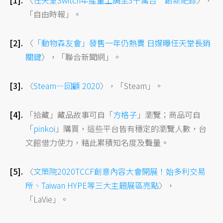
〈
任天堂Switch年產量上調至3千萬台 創新紀錄
〉，
「自由時報」。
〈
「動物森友會」發售一年仍熱賣 日媒曝任天堂長銷
關鍵
〉，「聯合新聞網」。
〈
Steam—回顧 2020
〉，「Steam」。
「拾藏」藏品故事可自「
方格子
」瀏覽；商品可自
「
pinkoi
」購買，這些平台皆有穩定的瀏覽人數，台
文館借力使力，藉此累積知名度及聲量。
〈
文策院2020TCCF創意內容大會開展！始多利交易
所、Taiwan HYPE等三大主題展區亮點
〉，
「LaVie」。