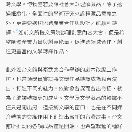
灣文學。博物館若要讓社會大眾理解藏品，除了透
過細緻化、全面性的學術研究來詮釋藏品意義之
外
，更需要適切地跨產業合作與設計才能順利轉
9
譯。
如前文所提文策院辦理創意內容大會，便是希
望匯聚產業力量與創意能量，促進跨領域合作，創
造更豐富的文學轉譯作品。
此外如台文館與衛武營合作舉辦的劇本改編工作
坊，也帶領學員嘗試將文學作品轉譯成為舞台演
出，打造不同的魅力。依對象各異而各出奇招，就
為了能讓轉譯更加成功。文學及文學藏品的轉譯不
僅只是開出另一道接觸文學的窗口，也是在不同媒
介轉換的交織作用下創造出嶄新的台灣故事。台文
館所推動的各項成品僅是開端，也希望栽種的種籽