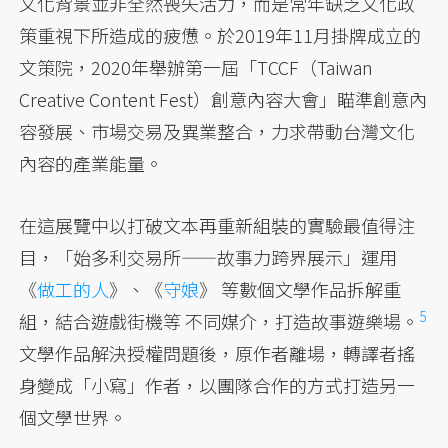
文化背景並非全然喪失活力，而是常年缺乏文化政
策重視下所造成的疲憊。於2019年11月掛牌成立的
文策院，2020年舉辦第一屆「TCCF（Taiwan
Creative Content Fest）創意內容大會」瞄準創意內
容發展、市場交易及異業整合，力求帶動台灣文化
內容的產業能量。
在這展覽中以打破文本再重新組裝的實驗最值得注
目，「始多利交易所——故事力跨界展示」運用
《
做工的人
》、《
守娘
》 等數個文學作品拆解重
5
組，結合遊戲街機等 不同媒介
，打造故事遊樂場。
文學作品解決授權問題後，原作者離場，轉譯者搖
身變成「小寫」作者，以團隊合作的方式打造另一
個文學世界。