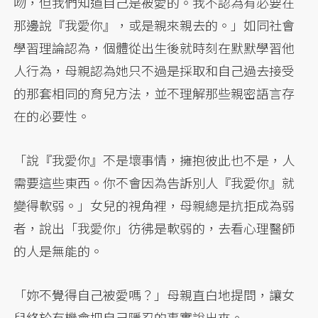
吻，但我們知道自己是被愛的。我不認為有必要在
那邊說『我愛你』，或是親來親去的。」如同社會
學習理論認為，個體從出生後就時刻在默默學習他
人行為，母親認為她只不過是採取和自己過去接受
的那套相同的育兒方法，並不理解那些親密語言存
在的必要性。
「說『我愛你』不是壞事情，擁抱彼此也不是，人
需要這些東西。你不會因為告訴別人『我愛你』就
變得軟弱。」女兒的視角裡，母親總是抗拒成為弱
者，說出「我愛你」彷彿是軟弱的，去看心理醫師
的人是無能的。
「妳不覺得自己被愛嗎？」母親直白地提問，讓女
兒終於有機會把自己隱忍的事實說出來。