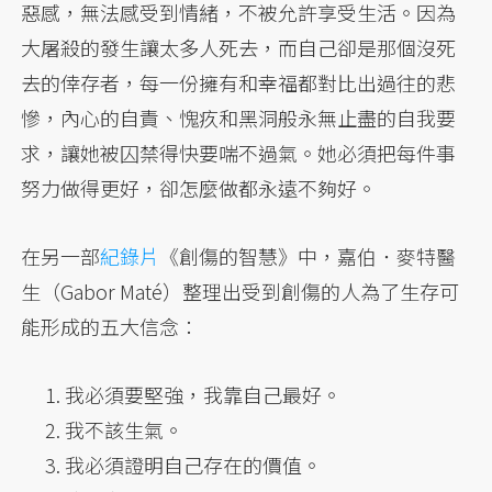
惡感，無法感受到情緒，不被允許享受生活。因為
大屠殺的發生讓太多人死去，而自己卻是那個沒死
去的倖存者，每一份擁有和幸福都對比出過往的悲
慘，內心的自責、愧疚和黑洞般永無止盡的自我要
求，讓她被囚禁得快要喘不過氣。她必須把每件事
努力做得更好，卻怎麼做都永遠不夠好。
在另一部
紀錄片
《創傷的智慧》中，嘉伯．麥特醫
生（Gabor Maté）整理出受到創傷的人為了生存可
能形成的五大信念：
我必須要堅強，我靠自己最好。
我不該生氣。
我必須證明自己存在的價值。