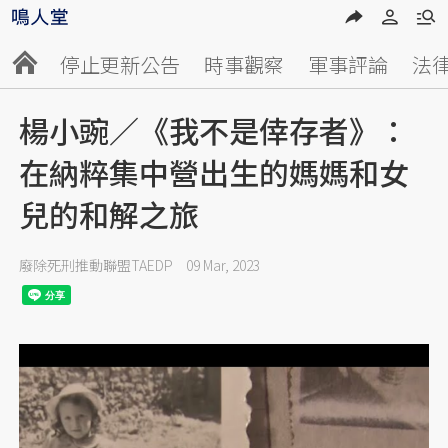
停止更新公告
時事觀察
軍事評論
法
楊小豌／《我不是倖存者》：
在納粹集中營出生的媽媽和女
兒的和解之旅
廢除死刑推動聯盟TAEDP
09 Mar, 2023