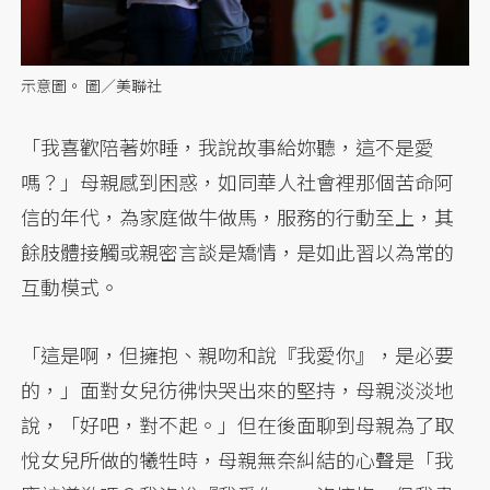
示意圖。 圖／美聯社
「我喜歡陪著妳睡，我說故事給妳聽，這不是愛
嗎？」母親感到困惑，如同華人社會裡那個苦命阿
信的年代，為家庭做牛做馬，服務的行動至上，其
餘肢體接觸或親密言談是矯情，是如此習以為常的
互動模式。
「這是啊，但擁抱、親吻和說『我愛你』，是必要
的，」面對女兒彷彿快哭出來的堅持，母親淡淡地
說，「好吧，對不起。」但在後面聊到母親為了取
悅女兒所做的犧牲時，母親無奈糾結的心聲是「我