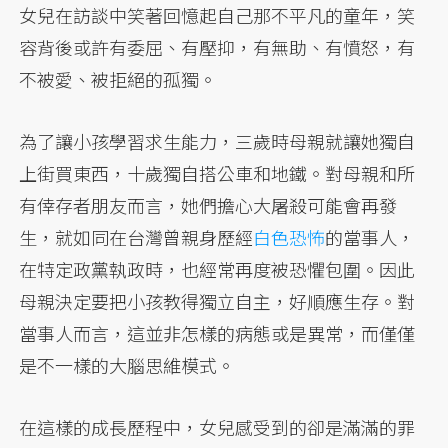
女兒在訪談中笑著回憶起自己那不平凡的童年，笑
容背後或許有委屈、有壓抑，有無助、有憤怒，有
不被愛、被拒絕的孤獨。
為了讓小孩學習求生能力，三歲時母親就讓她獨自
上街買東西，十歲獨自搭公車和地鐵。對母親和所
有倖存者朋友而言，她們擔心大屠殺可能會再發
生，就如同在台灣曾親身歷經
白色恐怖
的當事人，
在特定政黨執政時，也經常再度被恐懼包圍。因此
母親決定要把小孩教得獨立自主，好順應生存。對
當事人而言，這並非怎樣的病態或是異常，而僅僅
是不一樣的大腦思維模式。
在這樣的成長歷程中，女兒感受到的卻是滿滿的罪