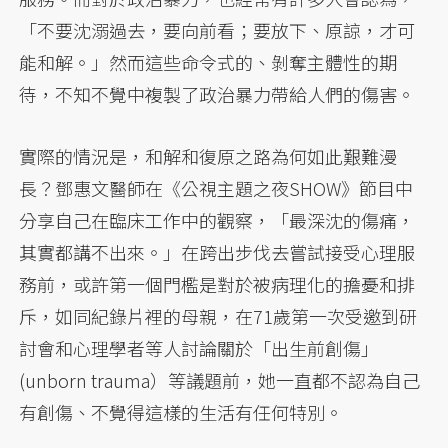
「不要沈溺過去，要向前看；要放下、原諒，才可
能和解。」然而這些命令式的、剝奪主體性的期
待，不知不覺中複製了政治暴力帶給人們的傷害。
實際的情況是，和解和復原之路為何如此艱難漫
長？鄧惠文醫師在《公視主題之夜SHOW》節目中
分享自己在臨床工作中的觀察，「最深沈的傷痛，
其實都講不出來。」在跨出步伐去嘗試接受心理服
務前，或許第一個門檻是對於被病理化的擔憂和排
斥，如同紀錄片裡的母親，在71歲第一次受邀到研
討會和心理學者等人討論關於「出生前創傷」
(unborn trauma）等議題前，她一直都不認為自己
有創傷、不覺得這樣的生活有任何特別。