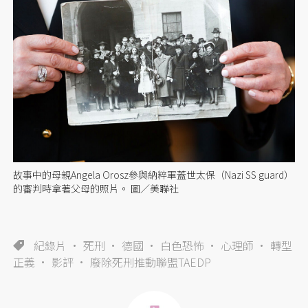
故事中的母親Angela Orosz參與納粹軍蓋世太保（Nazi SS guard）
的審判時拿著父母的照片。 圖／美聯社
紀錄片
死刑
德國
白色恐怖
心理師
轉型
正義
影評
廢除死刑推動聯盟TAEDP