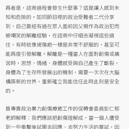
再者是，諮商過程會發生什麼事？這是讓人感到未
知和危險的。如同節目裡的政治受難者二代分享
到，自己曾經有過在眾人面前因父親作為政治犯而
被嘲笑的解離經驗，在諮商中仔細去凝視這些過
往，有時就像揭傷疤一樣是非常不舒服的，甚至可
能再度引發解離。解離是一種當人在面對創傷或痛
苦時，思想、情緒、身體感受與自己產生了斷裂，
身體為了生存所發展出的機制，需要一次次在大腦
構築新的世界，重新確立我能信任此時此刻是安全
的。
曾專責政治暴力創傷療癒工作的促轉會委員彭仁郁
老師解釋：我們應該把創傷理解成，當一個人遭受
到一些衝擊後試圖去回應、去努力生活的嘗試，因