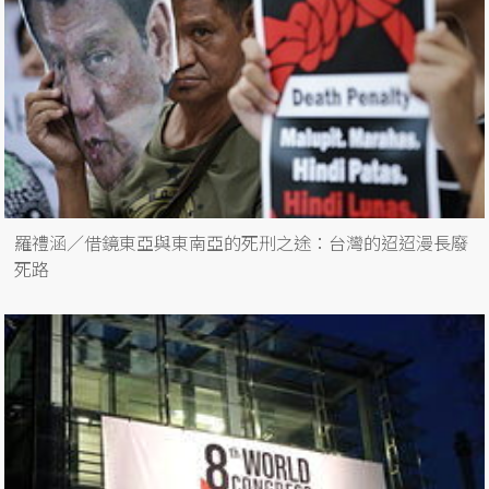
羅禮涵／借鏡東亞與東南亞的死刑之途：台灣的迢迢漫長廢
死路