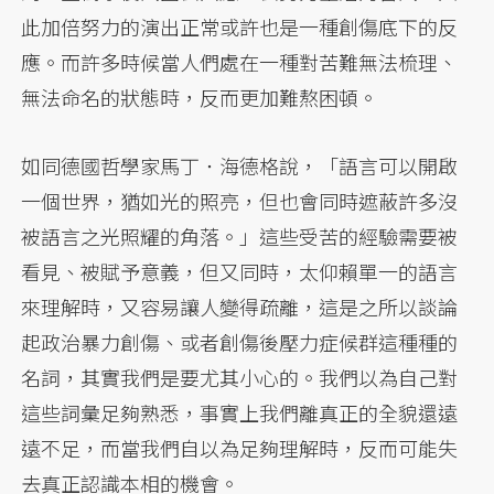
此加倍努力的演出正常或許也是一種創傷底下的反
應。而許多時候當人們處在一種對苦難無法梳理、
無法命名的狀態時，反而更加難熬困頓。
如同德國哲學家馬丁．海德格說，「語言可以開啟
一個世界，猶如光的照亮，但也會同時遮蔽許多沒
被語言之光照耀的角落。」這些受苦的經驗需要被
看見、被賦予意義，但又同時，太仰賴單一的語言
來理解時，又容易讓人變得疏離，這是之所以談論
起政治暴力創傷、或者創傷後壓力症候群這種種的
名詞，其實我們是要尤其小心的。我們以為自己對
這些詞彙足夠熟悉，事實上我們離真正的全貌還遠
遠不足，而當我們自以為足夠理解時，反而可能失
去真正認識本相的機會。