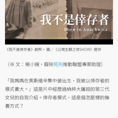
《我不是倖存者》劇照。 圖／《公視主題之夜SHOW》提供
（※ 文：楊小豌，廢除
死刑
推動聯盟專案助理）
「我媽媽在奧斯維辛集中營出生，我被以倖存者的
模式養大。」這是片中經歷過納粹大屠殺的第三代
女兒的自我介紹。倖存者模式，這是個怎麼樣的撫
養方式？