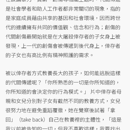
是社會學者和助人工作者都非常關切的現象，指的
是家庭成員藉由共享的基因和社會環境，因而跨世
代的連續擁有共同的價值觀、信念和行為；創傷的
代間創傷最開始就是在大屠殺倖存者的子女身上被
發現，上一代的創傷會被傳遞到後代身上，倖存者
的子女也有高比例有精神照護的需求。
被以倖存者方式教養長大的孩子，如何能逃脫這樣
的代間傳遞呢？「你所熟悉的一切是你所知道的，
你所知道的會決定你的行為模式。」 片中倖存者母
親和女兒分別對子女有截然不同的教養方式，女兒
很努力地在避免重蹈覆徹，她在覺察後試著「拿
回」（take back）自己在教養裡的主體性，「這是
我以前被告知的一切，但我不喜歡這樣，我要找出