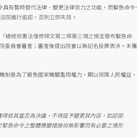
命令具有暫時替代法律、變更法律效力之功能，而緊急命令
立法院進行追認，否則立即失效。
：「總統依憲法增修條文第二條第三項之規定發布緊急命
院委員會審查；審查後提出院會以無記名投票表決。未獲
機制是為了避免國家機關濫用權力，期以保障人民權益，
僅得就其當否為決議，不得逕予變更其內容，如認部
於緊急命令之整體應變措施尚無影響而有必要之情形