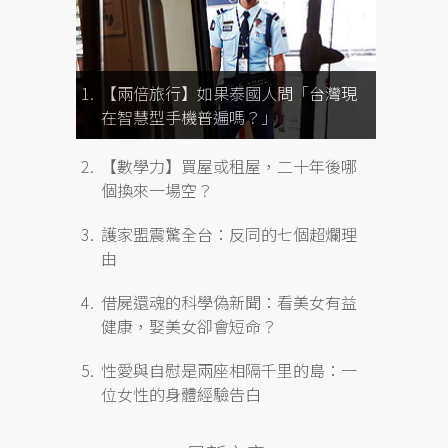
【兩倍旅行】如果泰國人問「台灣現
在智慧型手機普遍嗎？」
【數學力】買屋或租屋，二十年後哪
個換來一場空？
護家盟震驚全台：反同的七個超爛理
由
借屍還魂的科學偽新聞：看美女有益
健康，娶美女卻會短命？
性愛與自慰是兩座相隔千里的島：一
位女性的身體經驗告白