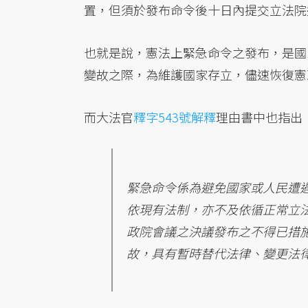
置，但須於發布命令後十日內提交立法院
也就是說，憲法上緊急命令之發布，是國
變故之際，為維護國家存立，儘速恢復憲
而大法官
釋字543號解釋
理由書中也指出
緊急命令係為避免國家或人民遭
依現有法制，亦不及依循正常立
政院會議之決議發布之不得已措
故，具有暫時替代法律、變更法