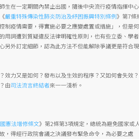
師生在一定期間內禁止出國，隨後中央流行疫情指揮中心
《
嚴重特殊傳染性肺炎防治及紓困振興特別條例
》第7條
控制疫情需要，得實施必要之應變處置或措施」，但是何
的用詞遭到質疑違反法律明確性原則，也有些立委、學者
心另外訂定細節，認為此方法不但能解除爭議更是符合現
？效力又是如何？發布以及生效的程序？又如何會失效？
？由
司法流言終結者
來一一淺析。
國憲法增修條文
》第2條第3項規定，總統為避免國家或
故，得經行政院會議之決議發布緊急命令，為必要之處