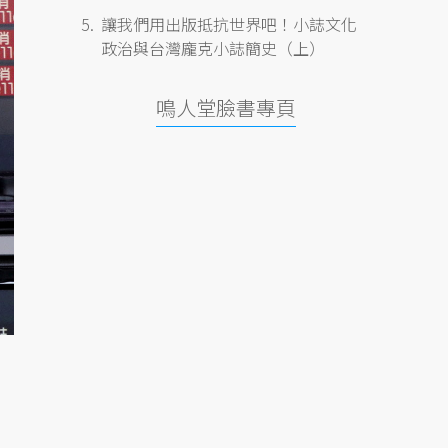
讓我們用出版抵抗世界吧！小誌文化
政治與台灣龐克小誌簡史（上）
鳴人堂臉書專頁