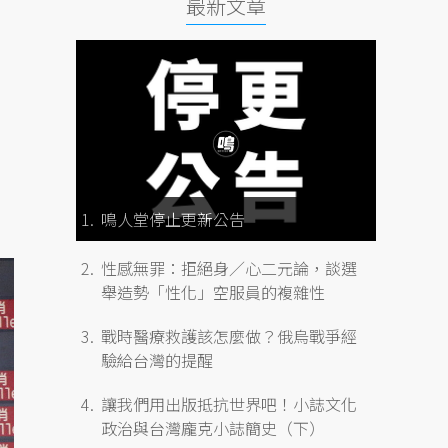
最新文章
」
鳴人堂停止更新公告
性感無罪：拒絕身／心二元論，談選
舉造勢「性化」空服員的複雜性
戰時醫療救護該怎麼做？俄烏戰爭經
驗給台灣的提醒
讓我們用出版抵抗世界吧！小誌文化
政治與台灣龐克小誌簡史（下）