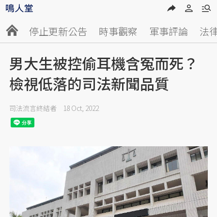
停止更新公告
時事觀察
軍事評論
法
男大生被控偷耳機含冤而死？
檢視低落的司法新聞品質
司法流言終結者
18 Oct, 2022