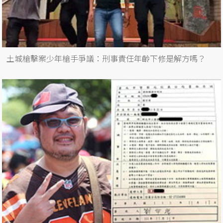
土城槍擊案少年槍手爭議：刑事責任年齡下修是解方嗎？