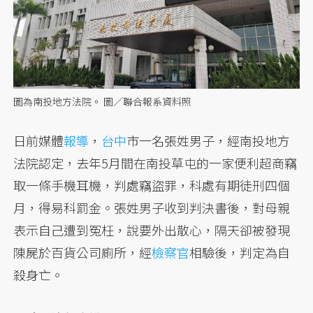
圖為南投地方法院。 圖／聯合報系資料照
日前媒體
報導
，
台中
市一名張姓男子，經南投地方
法院認定，去年5月間在南投草屯的一家便利超商竊
取一條手機耳機，判處竊盜罪，科處有期徒刑四個
月，得易科罰金。張姓男子收到判決書後，對母親
表示自己遭到冤枉，說要外出散心，隔天卻被發現
陳屍於百貨公司廁所，經
檢察官
相驗後，判定為自
殺身亡。