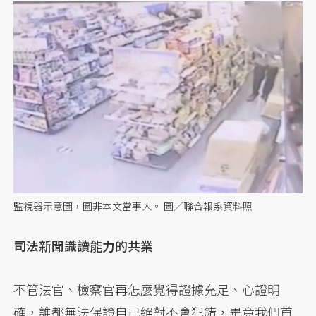
監視器示意圖，圖非本文當事人。 圖／聯合報系資料照
司法新聞識讀能力的共業
不管法官、檢察官再怎麼覺得證據充足、心證明
確，誰都無法保證自己絕對不會犯錯，畢竟我們首