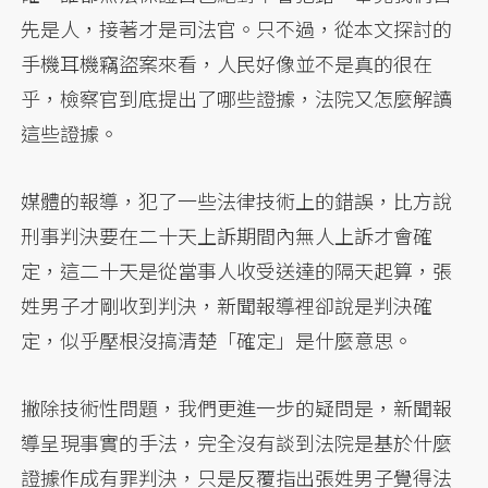
先是人，接著才是司法官。只不過，從本文探討的
手機耳機竊盜案來看，人民好像並不是真的很在
乎，檢察官到底提出了哪些證據，法院又怎麼解讀
這些證據。
媒體的報導，犯了一些法律技術上的錯誤，比方說
刑事判決要在二十天上訴期間內無人上訴才會確
定，這二十天是從當事人收受送達的隔天起算，張
姓男子才剛收到判決，新聞報導裡卻說是判決確
定，似乎壓根沒搞清楚「確定」是什麼意思。
撇除技術性問題，我們更進一步的疑問是，新聞報
導呈現事實的手法，完全沒有談到法院是基於什麼
證據作成有罪判決，只是反覆指出張姓男子覺得法