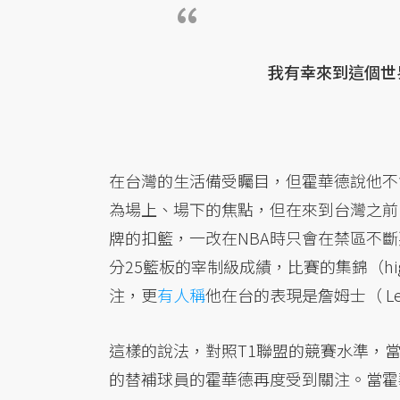
我有幸來到這個世
在台灣的生活備受矚目，但霍華德說他不
為場上、場下的焦點，但在來到台灣之前
牌的扣籃，一改在NBA時只會在禁區不
分25籃板的宰制級成績，比賽的集錦（hig
注，更
有人稱
他在台的表現是詹姆士（ LeBr
這樣的說法，對照T1聯盟的競賽水準，
的替補球員的霍華德再度受到關注。當霍