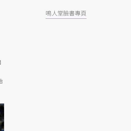
鳴人堂臉書專頁
個
始