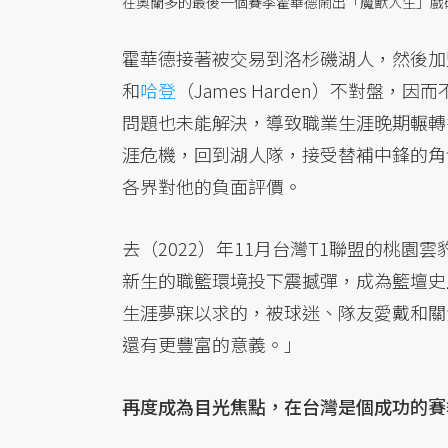
在奧蘭多的最後一個賽季霍華德鬧出「魔獸人生」戲
霍華德接著被交易到洛杉磯湖人，然後加盟休
和
哈登
（James Harden）不對盤
問題也未能解決，導致職業生涯晚期輾轉
涯危機，回到湖人隊，接受替補中鋒的角
各界對他的負面評價。
去（2022）年11月台灣T1聯盟的桃
新生的職籃環境投下震撼彈，成為籃壇史
生涯夢寐以求的，被球迷、隊友愛戴和關
還有更豐富的意義。」
再度成為目光焦點，在台灣是個成功的賽