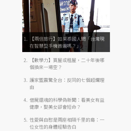
【兩倍旅行】如果泰國人問「台灣現
在智慧型手機普遍嗎？」
【數學力】買屋或租屋，二十年後哪
個換來一場空？
護家盟震驚全台：反同的七個超爛理
由
借屍還魂的科學偽新聞：看美女有益
健康，娶美女卻會短命？
性愛與自慰是兩座相隔千里的島：一
位女性的身體經驗告白