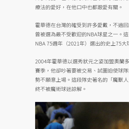
療法的愛好，在他口中也都跟愛有關。
霍華德在台灣的確受到許多愛戴，不過回
曾被選為最不受歡迎的NBA球星之一。
NBA 75週年（2021年）選出的史上7
2004年霍華德以選秀狀元之姿加盟奧
賽季，他卻吵著要被交易、試圖迫使球隊
勢不願意上場。這段隊史著名的「魔獸人生
終不被魔術球迷諒解。