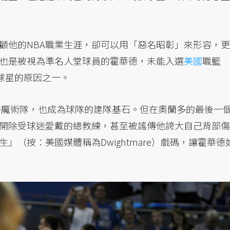
顧他的NBA職業生涯，卻可以用「惡名昭彰」來形容，更
這也是被視為準名人堂球員的霍華德，未能入選
美國
職籃
5大球星的原因之一。
蘭多魔術隊，也成為球隊的建隊基石。但在奧蘭多的最後一
開除受球迷愛戴的總教練，甚至被謠傳他誇大自己背部傷
」（按：美國媒體稱為Dwightmare）戲碼，讓霍華德