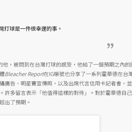
灣打球是一件很幸運的事。
季的他，被問到在台灣打球的感受，他給了一個預期之內的
體
Bleacher Report
在IG帳號也分享了一系列霍華德在台
攝廣告、明星賽宣傳照，以及出席代言信用卡記者會，並
。許多留言表示「他值得這樣的對待」。對於霍華德自己
超出了預期。