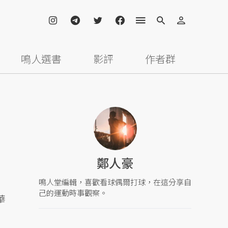
鳴人選書
影評
作者群
鄭人豪
鳴人堂編輯，喜歡看球偶爾打球，在這分享自
己的運動時事觀察。
華