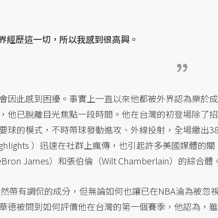
界經歷這一切，所以我感到很高興。
會因此感到困擾。事實上一直以來他都被外界認為樂於成
，他已脫離目光焦點一段時間。他在台灣的初登場除了招
斷要球的模式，不時帶球發動進攻、外線投射，全場繳出3
hlights ）迅速在社群上瘋傳，也引起許多美國媒體的關
on James）和張伯倫（Wilt Chamberlain）的綜合體
當然帶有調侃的成分，但無論如何也讓已在NBA淪為被忽
華德被問到如何評價他在台灣的第一個賽季，他認為，雖