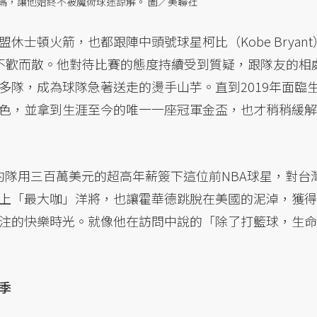
碼，讓他始終不被魔術球迷諒解。 圖／美聯社
士頓火箭，也都跟陣中頭號球星柯比（Kobe Bryant
，因而不歡而散。他對待比賽的態度持續受到質疑，跟隊友的相
多隊，成為球隊急著送走的燙手山芋。直到2019年面臨
色，並拿到生涯至今的唯一一座冠軍金盃，也才稍稍緩解
園雲豹隊用三百萬美元的超高年薪簽下這位前NBA球星，對台
上「最大咖」洋將，也讓霍華德跳脫在美國的泥淖，獲得
注的快樂時光。就像他在訪問中說的「除了打籃球，生命
季