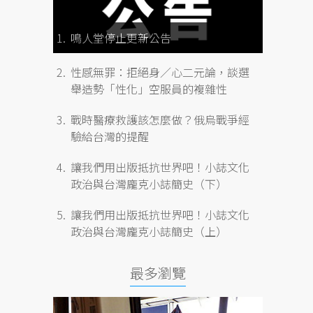
鳴人堂停止更新公告
性感無罪：拒絕身／心二元論，談選
舉造勢「性化」空服員的複雜性
戰時醫療救護該怎麼做？俄烏戰爭經
驗給台灣的提醒
讓我們用出版抵抗世界吧！小誌文化
政治與台灣龐克小誌簡史（下）
讓我們用出版抵抗世界吧！小誌文化
政治與台灣龐克小誌簡史（上）
最多瀏覽