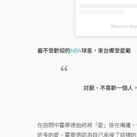
Bleacher R
最不受歡迎的
NBA
球星，來台備受愛戴
討厭、不喜歡一個人
在訪問中霍華德始終將「愛」掛在嘴邊，
許多的愛，霍華德認為自己承接了這樣的