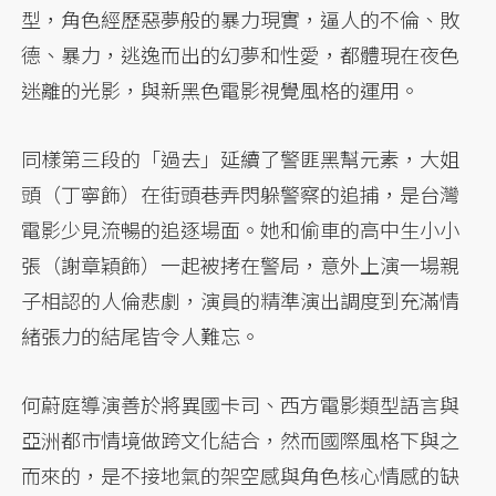
型，角色經歷惡夢般的暴力現實，逼人的不倫、敗
德、暴力，逃逸而出的幻夢和性愛，都體現在夜色
迷離的光影，與新黑色電影視覺風格的運用。
同樣第三段的「過去」延續了警匪黑幫元素，大姐
頭（丁寧飾）在街頭巷弄閃躲警察的追捕，是台灣
電影少見流暢的追逐場面。她和偷車的高中生小小
張（謝章穎飾）一起被拷在警局，意外上演一場親
子相認的人倫悲劇，演員的精準演出調度到充滿情
緒張力的結尾皆令人難忘。
何蔚庭導演善於將異國卡司、西方電影類型語言與
亞洲都市情境做跨文化結合，然而國際風格下與之
而來的，是不接地氣的架空感與角色核心情感的缺