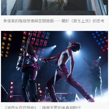
奉俊昊的階級想像與空間遊戲——關於《寄生上流》的思考
《波西米亞狂想曲》：娛樂至死的後真相時代