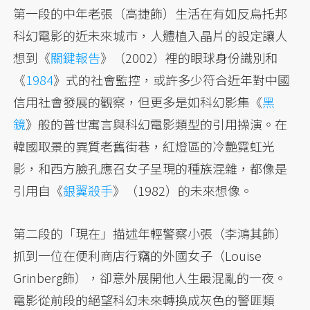
第一段的中年老張（高捷飾）生活在有如反烏托邦
科幻電影的近未來城市，人體植入晶片的設定讓人
想到《
關鍵報告
》（2002）裡的眼球身份識別和
《
1984
》式的社會監控，或許多少符合近年對中國
信用社會發展的觀察，但更多是如科幻影集《
黑
鏡
》般的普世寓言與科幻電影類型的引用操演。在
韓國取景的異質老舊街巷，紅燈區的冷艷霓虹光
影，和西方臉孔應召女子呈現的種族混雜，都像是
引用自《
銀翼殺手
》（1982）的未來想像。
第二段的「現在」描述年輕警察小張（李鴻其飾）
抓到一位在便利商店行竊的外國女子（Louise
Grinberg飾），卻意外展開他人生最混亂的一夜。
電影從前段的絕望科幻未來轉換成灰色的警匪類