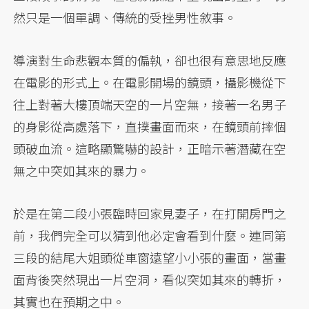
然只是一個單調、傳統的受挫男性敘事。
導演對生命悲觀本質的偏執，卻也很有意思地反應
在電影的形式上。在電影開場的鏡頭，攝影機從下
往上對著大樓頂端天空的一片空無，接著一名男子
的身影從高處落下，直撲畫面而來，在鏡頭前摔個
頭破血流。這略顯驚嚇的設計，正暗示著潛藏在空
無之中突如其來的暴力。
於是在第二段小張臨時回家見妻子，在打開房門之
前，我們完全可以猜到他必定會看到什麼。連同第
三段的結尾大姐頭從車窗遠望小小張的畫面，當畫
面背後突然現出一片空洞，看似突如其來的轉折，
其實也在預期之中。