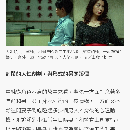
大姐頭（丁寧飾）和偷車的高中生小小張（謝章穎飾）一起被拷在
警局，意外上演一場親子相認的人倫悲劇。 圖／牽猴子提供
封閉的人性刻劃，與形式的另闢蹊徑
單純從角色本身的故事來看，老張一方面想念著多
年前和另一女子萍水相逢的一夜情緣，一方面又不
斷追問妻子到底睡過多少個男人。背後的心理動
機，則追溯到小張當年目睹妻子和警官上司偷情，
以及隨後被同事暴力構陷成為警局貪污的代罪羔