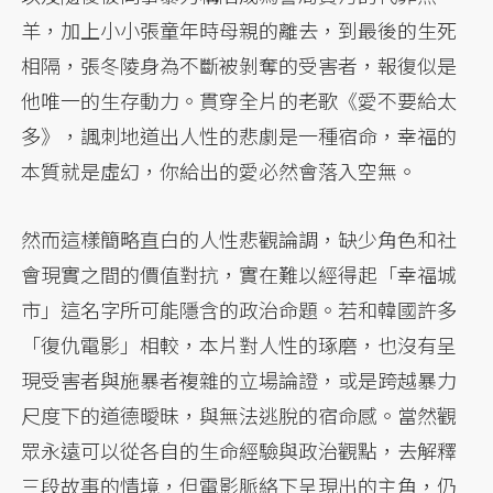
羊，加上小小張童年時母親的離去，到最後的生死
相隔，張冬陵身為不斷被剝奪的受害者，報復似是
他唯一的生存動力。貫穿全片的老歌《愛不要給太
多》，諷刺地道出人性的悲劇是一種宿命，幸福的
本質就是虛幻，你給出的愛必然會落入空無。
然而這樣簡略直白的人性悲觀論調，缺少角色和社
會現實之間的價值對抗，實在難以經得起「幸福城
市」這名字所可能隱含的政治命題。若和韓國許多
「復仇電影」相較，本片對人性的琢磨，也沒有呈
現受害者與施暴者複雜的立場論證，或是跨越暴力
尺度下的道德曖昧，與無法逃脫的宿命感。當然觀
眾永遠可以從各自的生命經驗與政治觀點，去解釋
三段故事的情境，但電影脈絡下呈現出的主角，仍