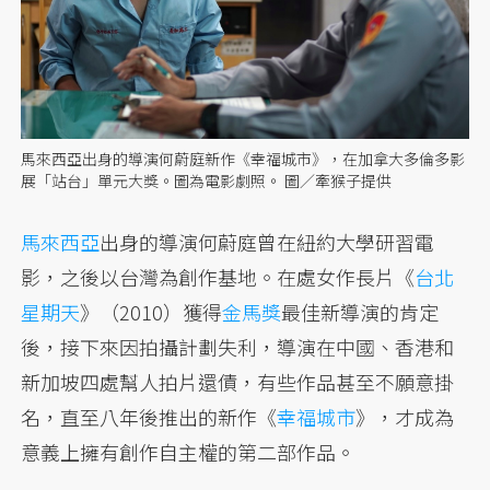
馬來西亞出身的導演何蔚庭新作《幸福城市》，在加拿大多倫多影
展「站台」單元大獎。圖為電影劇照。 圖／牽猴子提供
馬來西亞
出身的導演何蔚庭曾在紐約大學研習電
影，之後以台灣為創作基地。在處女作長片《
台北
星期天
》（2010）獲得
金馬獎
最佳新導演的肯定
後，接下來因拍攝計劃失利，導演在中國、香港和
新加坡四處幫人拍片還債，有些作品甚至不願意掛
名，直至八年後推出的新作《
幸福城市
》，才成為
意義上擁有創作自主權的第二部作品。