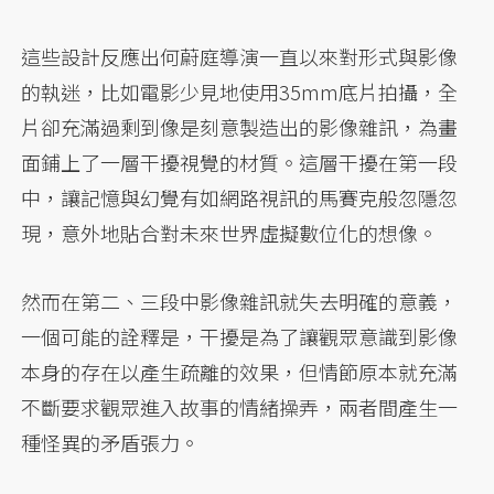
這些設計反應出何蔚庭導演一直以來對形式與影像
的執迷，比如電影少見地使用35mm底片拍攝，全
片卻充滿過剩到像是刻意製造出的影像雜訊，為畫
面鋪上了一層干擾視覺的材質。這層干擾在第一段
中，讓記憶與幻覺有如網路視訊的馬賽克般忽隱忽
現，意外地貼合對未來世界虛擬數位化的想像。
然而在第二、三段中影像雜訊就失去明確的意義，
一個可能的詮釋是，干擾是為了讓觀眾意識到影像
本身的存在以產生疏離的效果，但情節原本就充滿
不斷要求觀眾進入故事的情緒操弄，兩者間產生一
種怪異的矛盾張力。