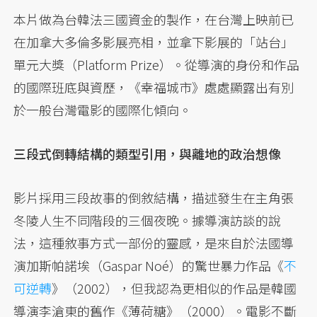
本片做為台韓法三國資金的製作，在台灣上映前已
在加拿大多倫多影展亮相，並拿下影展的「站台」
單元大獎（Platform Prize）。從導演的身份和作品
的國際班底與資歷，《幸福城市》處處顯露出有別
於一般台灣電影的國際化傾向。
三段式倒轉結構的類型引用，與離地的政治想像
影片採用三段故事的倒敘結構，描述發生在主角張
冬陵人生不同階段的三個夜晚。據導演訪談的說
法，這種敘事方式一部份的靈感，是來自於法國導
演加斯帕諾埃（Gaspar Noé）的驚世暴力作品《
不
可逆轉
》（2002），但我認為更相似的作品是韓國
導演李滄東的舊作《薄荷糖》（2000）。電影不斷