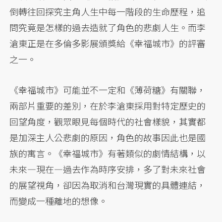
倒轉往回探究主角人生中每一階段的生命歷程，追
問究竟是怎樣的過去造就了角色的悲劇人生。而李
滄東正是在多倫多影展頒獎給《幸福城市》的評審
之一。
《幸福城市》可能並不一定和《薄荷糖》有關聯，
兩部片重要的差別，在於李滄東採用對特定歷史的
回望角度，觀眾眼見每個時代的社會樣貌，其實都
是加深主人公悲劇的原因，角色的故事因此也是國
族的寓言。《幸福城市》有著類似的劇情結構，以
未來—現在—過去作為時序安排，多了對未來社會
的展望視角，卻因為取消和台灣現實的具體連結，
而變成一種離地的想像。