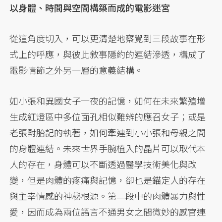
以身體、時間與空間構築而成的電影迷宮
從這角度切入，可以更清楚地察覺到三段故事在形
式上的呼應，與彼此敘事隱約的連結滲透，構成了
電影情節之外另一層的意義結構。
如小張和異國女子一夜的記憶，如何在未來繁殖增
生成紅燈區中多位面孔相似難辨的應召女子；或是
老張對胎記的執著，如何牽連到小小張和母親之間
的身體連結。未來世界手腕植入的晶片可以取代本
人的存在，身體可以不斷透過醫學技術美化與改
變，但是肉體的疼痛與記憶，卻也是錨定人的存在
與主宰情感的神秘根源。第二段中的肉體暴力與性
愛，因而成為兩位語言不通男女之間微妙的感官連