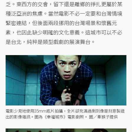
乏。東西方的交會，留下還是離鄉的掙扎更屬於某
種泛亞洲的焦慮。當然電影不必一定要和台灣情境
緊密連結，但後面兩段挪用的台灣場景和懷舊元
素，也因此缺少明確的文化意義。這城市可以不必
是台北，純粹是類型戲劇的展演舞台。
電影少見地使用35mm底片拍攝，全片卻充滿過剩到像是刻意製造
出的影像雜訊。圖為《幸福城市》電影劇照。 圖／牽猴子提供