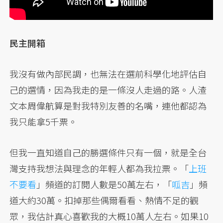
民主開箱
我沒有做內部民調，也無法在選前科學化地評估自
己的選情，因為我走的是一條沒人走過的路。人渣
文本周偉航算是對我特別友善的名嘴，連他都認為
我只能拿5千票。
但我一直知道自己的勝選條件只有一個，就是全台
灣支持我想法與理念的年輕人都為我拉票。「
上班
不要看
」頻道的訂閱人數是50萬左右，「
呱吉
」頻
道大約30萬。扣掉那些偶爾看看、熱情不足的觀
眾，我估計真心喜歡我的大概10萬人左右。如果10