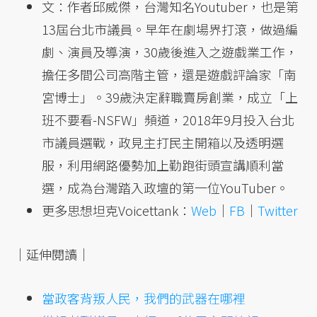
文：作者邱威傑，台灣知名Youtuber，也是第
13屆台北市議員。早年在劇場界打滾，做過編
劇、演員及導演，30歲後進入之遊戲業工作，
擔任多間公司高階主管，還是遊戲評論家「南
宮博士」。39歲決定辭職賣房創業，成立「上
班不要看-NSFW」頻道，2018年9月投入台北
市議員選戰，政見主打民主開箱以及透明選
服，利用網路優勢加上勤跑街頭宣講順利當
選，成為台灣踏入政壇的第一位YouTuber。
更多思想坦克Voicettank：
Web
｜
FB
｜
Twitter
｜延伸閱讀｜
當政客背叛人民，我們的武器在哪裡