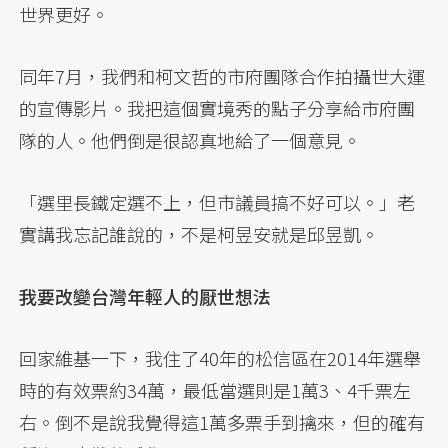
世界更好。
同年7月，我們和柯文哲的市府團隊合作拍攝世大運
的宣傳影片。我把這個實境秀的點子分享給市府團
隊的人。他們倒是很認真地給了一個意見。
「選里長鐵定選不上，但市議員搞不好可以。」老
實講我忘記誰說的，不是柯昱安就是邱昱凱。
我要改變台灣年輕人的厭世想法
回家維基一下，我住了40年的松信區在2014年選舉
時的有效票約34萬，最低當選則是1萬3、4千票左
右。倒不是說我覺得這1萬多票手到擒來，但的確有