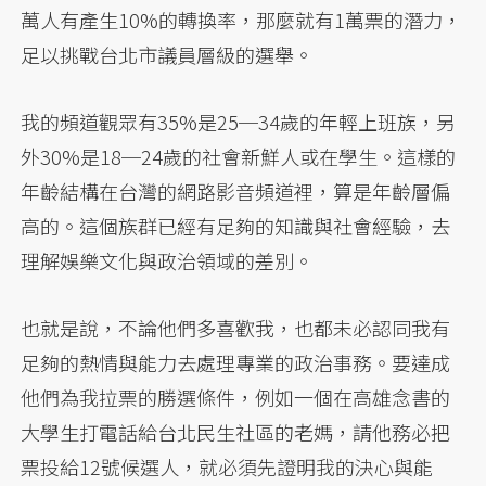
萬人有產生10%的轉換率，那麼就有1萬票的潛力，
足以挑戰台北市議員層級的選舉。
我的頻道觀眾有35%是25─34歲的年輕上班族，另
外30%是18─24歲的社會新鮮人或在學生。這樣的
年齡結構在台灣的網路影音頻道裡，算是年齡層偏
高的。這個族群已經有足夠的知識與社會經驗，去
理解娛樂文化與政治領域的差別。
也就是說，不論他們多喜歡我，也都未必認同我有
足夠的熱情與能力去處理專業的政治事務。要達成
他們為我拉票的勝選條件，例如一個在高雄念書的
大學生打電話給台北民生社區的老媽，請他務必把
票投給12號候選人，就必須先證明我的決心與能