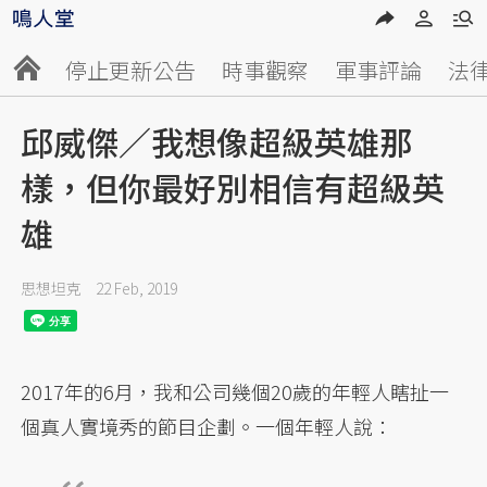
停止更新公告
時事觀察
軍事評論
法
邱威傑／我想像超級英雄那
樣，但你最好別相信有超級英
雄
思想坦克
22 Feb, 2019
2017年的6月，我和公司幾個20歲的年輕人瞎扯一
個真人實境秀的節目企劃。一個年輕人說：