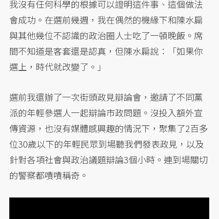
我沒有任何科學的根據可以證明這件事、這個做法
會成功。在選前幾週，我在偶然的機緣下和陳水扁
與其他幾位不認識的政治圈人士吃了一頓晚飯。席
間不知道是客套還是認真，但陳水扁說：「如果你
選上，時代就改變了。」
選前我還辦了一次街頭政見辯論會，邀請了不同黨
派的年輕參選人一起辯論市政問題。沒投入額外宣
傳資源，也沒有媒體感興趣的情況下，聚集了2百多
位30歲以下的年輕民眾到場聽我們發表政見，以及
針對各項社會與政治議題辯論3個小時。連到場關切
的警察都嘖嘖稱奇。