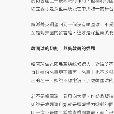
肘仍會產生干擾執政的作用，但精明的國
區立委才是深藍與統派在中央唯一的舞台
統派菁英期望回到一個沒有韓國瑜，不受
至是對美國的發言權，這才是深藍菁英們
韓國瑜的切割，與吳敦義的委屈
韓國瑜做為國民黨總統候選人，對這份不
身比這份名單更不體面，名單上也不乏挺
出的名單，照說不應撇清。那麼韓國瑜的
若不是韓國瑜一看風向大壞，作態背叛這
如說是韓國瑜自始就是藍營權力遊戲的圈
哪一次不是國民黨權貴機關算盡，而自己