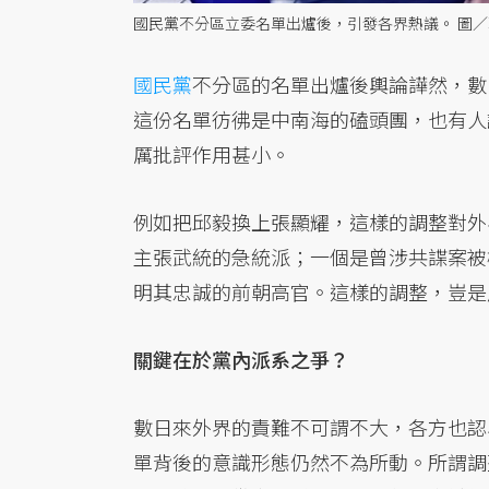
國民黨不分區立委名單出爐後，引發各界熱議。 圖
國民黨
不分區的名單出爐後輿論譁然，數
這份名單彷彿是中南海的磕頭團，也有人
厲批評作用甚小。
例如把邱毅換上張顯耀，這樣的調整對外
主張武統的急統派；一個是曾涉共諜案被
明其忠誠的前朝高官。這樣的調整，豈是
關鍵在於黨內派系之爭？
數日來外界的責難不可謂不大，各方也認
單背後的意識形態仍然不為所動。所謂調