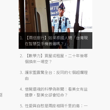
【兩倍旅行】如果泰國人問「台灣現
在智慧型手機普遍嗎？」
【數學力】買屋或租屋，二十年後哪
個換來一場空？
護家盟震驚全台：反同的七個超爛理
由
借屍還魂的科學偽新聞：看美女有益
割
健康，娶美女卻會短命？
性愛與自慰是兩座相隔千里的島：一