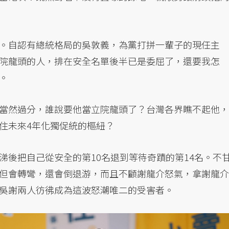
。自認有總統格局的吳敦義，為黨打拼一輩子的現任主
院龍頭的人，排在安全名單後半已是委屈了，還要我怎
。
當然過分，誰說要他當立院龍頭了？台灣各界瞧不起他，
住未來4年化獨促統的樞紐？
涕後把自己從安全的第10名退到等待奇蹟的第14名。不
但會轉彎，還會倒退游，而且不顧謝龍介怒氣，拿謝龍介
吳謝兩人彷彿成為這波怒潮唯二的受害者。