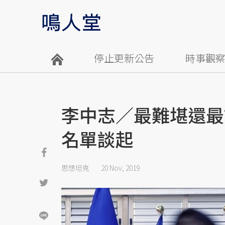
停止更新公告
時事觀
李中志／最難堪還最
名單談起
思想坦克
20 Nov, 2019