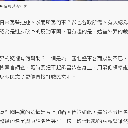
／聯合報系資料照
日來罵聲連連。然而所罵何事？卻也各取所需。有人認為
認為是進步改革的反動軍團。但有趣的是，這些外界的嚴
界的疑懼有何幫助？一個是為中國壯盛軍容而感動不已，
檢察官調查，隨時要把不起訴書帶在身上，用最低標準證
反映民意？更像直接打臉民意吧。
為對國民黨的選情是雪上加霜。儘管如此，這份不分區名
整後的名單與原始名單幾乎一樣，取代邱毅的張顯耀雖然