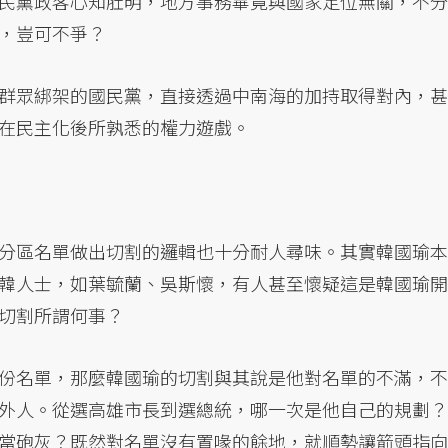
民黨政客心知肚明，地方事務畢竟與國家定位無關，不分
，豈可不爭？
群眾綁架的國民黨，直接透過中南海的加持取得對內，甚
在民主化後所孰悉的權力遊戲。
分區名單做出切割的邏輯也十分耐人尋味。其實韓國瑜本
韓人士，如葉毓蘭、吳斯懷，有人甚至懷疑這是韓國瑜開
切割所謂何事？
份名單，那麼韓國瑜的切割與其說是他對名單的不滿，不
外人。從選高雄市長到選總統，哪一次是他自己的規劃？
當砲灰？既然對名單沒有置喙的餘地，就順勢讓箭頭指向