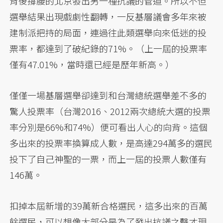
背後撐腰的北京發出另一種抗議的管道。所以不但
選舉結果出現戲劇性翻轉，一反基層議會多年來被
建制派把持的局面，連過往此類選舉向來低迷的投
票率，都達到了破紀錄的71%。（上一屆的投票率
僅有47.01%，當時還已經是歷年新高。）
僅僅一場基層選舉卻達到和台灣總統選舉差不多的
驚人投票率（台灣2016、2012兩次總統大選的投票
率分別是66%和74%）便可看出人心的向背。這個
多出來的投票率換算成人數，是高達294萬多的選民
投下了自己神聖的一票，而上一屆的投票人數僅有
146萬。
扣掉本屆新增的39萬新合格選民，這多出來的百萬
餘選民，可以想像大部分是為了發出抗議之聲才現