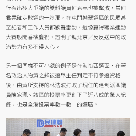
行惹出極大爭議的雙料議員何君堯也被擊敗，當何
君堯確定敗選的一剎那，在屯門樂翠選區的民眾甚
至記者和工作人員都歡聲雷動，還像贏得職業運動
大賽般開香檳慶祝，證明了親北京／反反送中的政
治勢力有多不得人心。
另一個同樣不可小覷的例子是在海怡西選區，在著
名政治人物黃之鋒被選舉主任判定不符參選資格
後，由黃所支持的林浩波打敗了現任的建制派區議
員陳家珮。該區的投票率更創下了近八成的驚人紀
錄，也是全港投票率數一數二的選區。