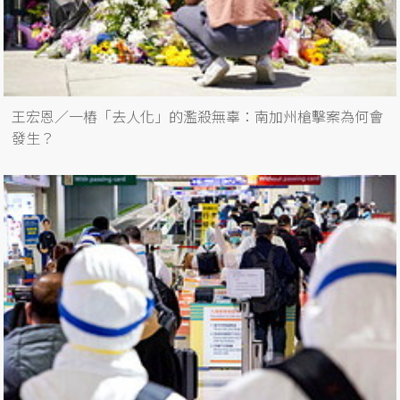
王宏恩／一樁「去人化」的濫殺無辜：南加州槍擊案為何會
發生？