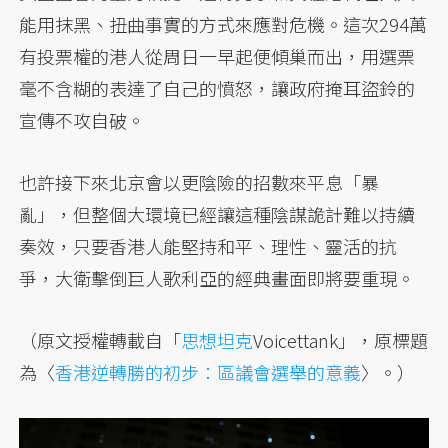
能用抹黑、扭曲事實的方式來應對危機。這次294萬
有投票權的港人從周日一早起便傾巢而出，用選票
毫不含糊的表達了自己的憤怒，讓政府掩耳盜鈴的
宣傳不攻自破。
也許接下來北京會以更陰險的招數來平息「暴
亂」，但整個大環境已經讓這種陰謀詭計難以持續
奏效，只要香港人能堅持和平、理性、靈活的抗
爭，大衛擊倒巨人歌利亞的經典畫面即將要重現。
（原文授權轉載自「
思想坦克
Voicettank」，原標題
為〈
香港逆轉勝的初步：區議會選舉的意義
〉。）