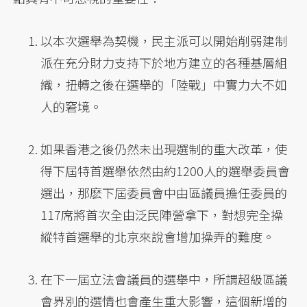
以本次選舉為契機，民主派可以開始削弱建制
派在充分財力支持下於地方建立的各種基層組
織，扭轉之後在選舉的「陸戰」中實力大不如
人的窘境。
如果香港之後仍然未出現選制的重大改革，使
得下屆特首選舉依然由約1200人的選舉委員會
選出，那麽下屆委員會中由區議員擔任委員的
117席將首次全由泛民陣營拿下，對想完全操
縱特首選舉的北京來說會增加操弄的難度。
在下一屆立法會議員的選舉中，所謂超級區議
會界別的選情也會產生重大影響，這個新增的