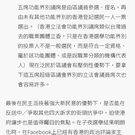
五席功能界別議席是由區議員參選、提名，再
由未有其他功能界別的香港登記選民一人一票
選出。（香港立法會功能界別議席類似台灣過
去的職業團體立委，只是在香港選舉功能界別
的投票人不是一般選民，而是符合一定資格、
屬於該功能團體、或是說職業分類的機構代表
人）現在泛民於區議會有壓倒性優勢下，要拿
下這五席超級區議會界別的立法會議員席次也
會容易許多。
最後在民主派挾著強大新民意的優勢下，是否能在
反送中／爭取其他四大訴求的街頭抗爭中，迫使港
府讓步也是值得矚目的焦點。在子夜選舉結果明朗
化時，在Facebook上已經有香港的政治評論家主