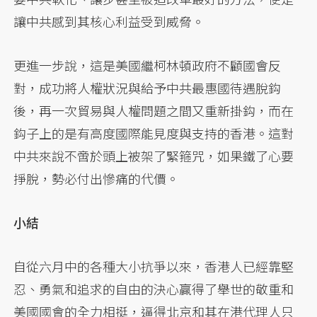
讓中共感到其核心利益受到威脅。
更進一步說，這是美國繼柯林頓政府不顧國會反
對，成功將人權狀況與給予中共最惠國待遇脫鈎
後，再一次貿易與人權問題之間又重新掛鈎，而在
鈎子上的是有高度國際能見度與支持的香港。這對
中共來說不啻於頭上被架了緊箍咒，如果鐵了心要
掙脫，勢必付出慘痛的代價。
小結
自從六月中的各種大小抗爭以來，香港人已經靠堅
忍、勇氣和追求的自由的決心贏得了舉世的敬重和
美國國會的全力相挺，逼得北京和其在港代理人只