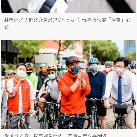
林應然／我們終究會感染Omicron？台灣須改變「清零」心
態
詹順貴／與其提高罷免門檻，不如重建立委圖像