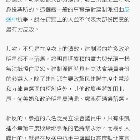
身投票所的。這個鐵一般的事實是對建制派扭曲
反
送中
抗爭，說在街頭上的人並不代表大部份民意的
最有力反駁。
其次，不只是在席次上的潰敗，建制派的許多政治
明星都不幸落馬，證明長期累積的實力與光環一樣
無法抵擋住民怨。建制派同時具有立法會議員身份
的參選人，除了建制派主要政黨民建聯主席李慧琼
和九龍東選區的柯創盛外，其他政壇老將如田北
辰、麥美娟和政治明星周浩鼎、鄭泳舜通通落選。
相反的，參選的八名泛民立法會議員中，只有朱凱
迪不幸第三度敗給郷事派的老將黎永添。而最引人
矚目的，就是在反送中抗爭中屢屢以高度親北京言