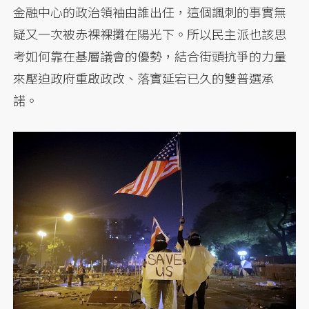
金融中心的政治領袖由誰出任，這個諷刺的事實無
疑又一次被赤裸裸攤在陽光下。所以民主派也該思
考如何靠在基層議會的優勢，結合街頭抗爭的力量
來壓迫政府重啟政改、落實延宕已久的雙普選承
諾。