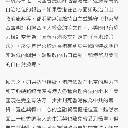
年度為單位，向國會提出評估香港是否還擁有高度
自治地位的報告。如果香港在各方面如政治自由、
政府施政等，都明顯無法維持自主並遵守《中英聯
合聲明》和聯合國人權公約等文件，那美國也有權
力檢討當年為了因應香港移交訂定的《香港政策
法》，來決定是否取消香港有別於中國的特殊地位
如較低的關稅、較鬆散的出口管制，和港幣與美元
的自由兌換等。
換言之，如果抗爭持續，港府依然在北京的壓力下
死守強硬路線而漠視港人各種合理合法的訴求，美
國現在完全有法源一步步封死香港做為中共的籌
資、置產與轉口中心的金融貿易樞紐位置。雖然表
面上一般香調港人的生活與也難免會受到衝擊，但
要中共軟化、讓步甚至被迫改革最好的方法，便是