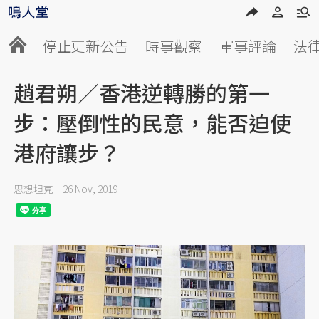
停止更新公告
時事觀察
軍事評論
法
趙君朔／香港逆轉勝的第一
步：壓倒性的民意，能否迫使
港府讓步？
思想坦克
26 Nov, 2019