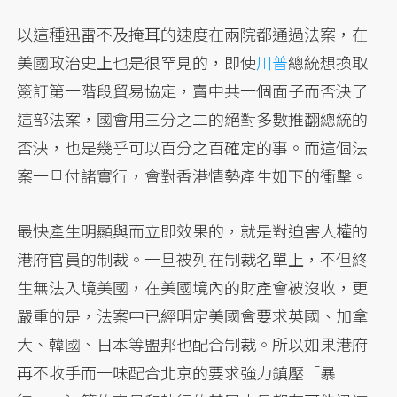
以這種迅雷不及掩耳的速度在兩院都通過法案，在
美國政治史上也是很罕見的，即使
川普
總統想換取
簽訂第一階段貿易協定，賣中共一個面子而否決了
這部法案，國會用三分之二的絕對多數推翻總統的
否決，也是幾乎可以百分之百確定的事。而這個法
案一旦付諸實行，會對香港情勢產生如下的衝擊。
最快產生明顯與而立即效果的，就是對迫害人權的
港府官員的制裁。一旦被列在制裁名單上，不但終
生無法入境美國，在美國境內的財產會被沒收，更
嚴重的是，法案中已經明定美國會要求英國、加拿
大、韓國、日本等盟邦也配合制裁。所以如果港府
再不收手而一味配合北京的要求強力鎮壓「暴