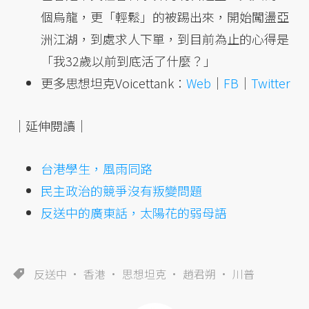
個烏龍，更「輕鬆」的被踢出來，開始闖盪亞
洲江湖，到處求人下單，到目前為止的心得是
「我32歲以前到底活了什麼？」
更多思想坦克Voicettank：
Web
｜
FB
｜
Twitter
｜延伸閱讀｜
台港學生，風雨同路
民主政治的競爭沒有叛變問題
反送中的廣東話，太陽花的弱母語
反送中
香港
思想坦克
趙君朔
川普