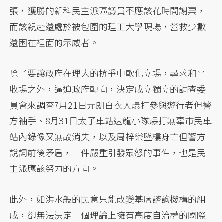
張，獲勝的新科民主派區議員不應該花時間謝票，
而該親赴還處於被包圍的理工大學現場，營救少數
還困在裡面的示威者。
除了要讓政府在理大的抗爭中軟化立場，尋求和平
收場之外，逼迫政府轉向，決定成立獨立的調查委
員會來調查7月21日元朗白衣人爆打參與遊行者但警
方袖手、8月31日太子車站速龍小隊爆打無辜市民車
站內錄像又無故消失，以及周梓樂墜樓身亡但警方
說詞前後矛盾，三件嚴重引發眾怒的事件，也是民
主派應該努力的方向。
此外，如洪水般的民意只能改變基層諮詢機構的組
成，卻無法決定一個理論上擁有高度自治權的國際