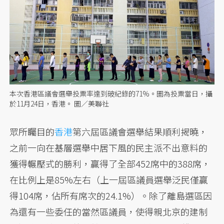
本次香港區議會選舉投票率達到破紀錄的71%。圖為投票當日，攝
於11月24日，香港。 圖／美聯社
眾所矚目的
香港
第六屆區議會選舉結果順利揭曉，
之前一向在基層選舉中居下風的民主派不出意料的
獲得輾壓式的勝利，贏得了全部452席中的388席，
在比例上是85%左右（上一屆區議員選舉泛民僅贏
得104席，佔所有席次的24.1%）。除了離島選區因
為還有一些委任的當然區議員，使得親北京的建制