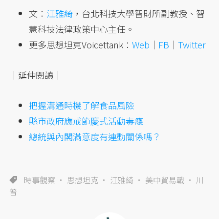
文：
江雅綺
，台北科技大學智財所副教授、智
慧科技法律政策中心主任。
更多思想坦克Voicettank：
Web
｜
FB
｜
Twitter
｜延伸閱讀｜
把握溝通時機了解食品風險
縣市政府應戒節慶式活動毒癮
總統與內閣滿意度有連動關係嗎？
時事觀察
思想坦克
江雅綺
美中貿易戰
川
普