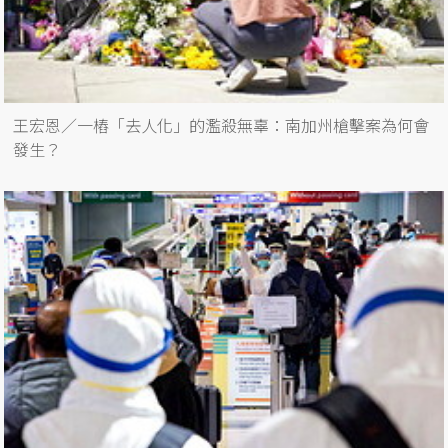
王宏恩／一樁「去人化」的濫殺無辜：南加州槍擊案為何會
發生？