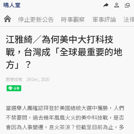
停止更新公告
時事觀察
軍事評論
法
江雅綺／為何美中大打科技
戰，台灣成「全球最重要的地
方」？
思想坦克
29 Dec, 2020
當選舉人團確認拜登於美國總統大選中獲勝，人們
不禁要問，過去幾年風風火火的美中科技戰，是否
會因為人事變遷，息火茶涼？但截至目前為止，多