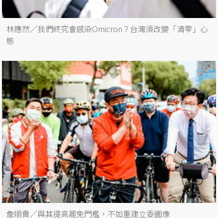
林應然／我們終究會感染Omicron？台灣須改變「清零」心
態
詹順貴／與其提高罷免門檻，不如重建立委圖像