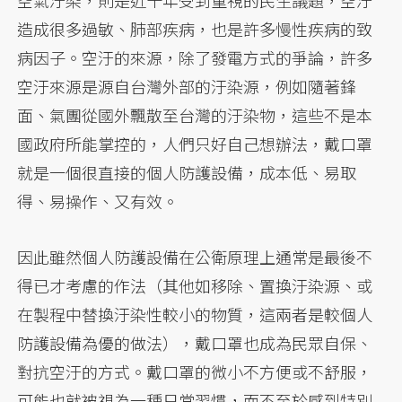
空氣汙染，則是近十年受到重視的民生議題，空汙
造成很多過敏、肺部疾病，也是許多慢性疾病的致
病因子。空汙的來源，除了發電方式的爭論，許多
空汙來源是源自台灣外部的汙染源，例如隨著鋒
面、氣團從國外飄散至台灣的汙染物，這些不是本
國政府所能掌控的，人們只好自己想辦法，戴口罩
就是一個很直接的個人防護設備，成本低、易取
得、易操作、又有效。
因此雖然個人防護設備在公衛原理上通常是最後不
得已才考慮的作法（其他如移除、置換汙染源、或
在製程中替換汙染性較小的物質，這兩者是較個人
防護設備為優的做法），戴口罩也成為民眾自保、
對抗空汙的方式。戴口罩的微小不方便或不舒服，
可能也就被視為一種日常習慣，而不至於感到特別