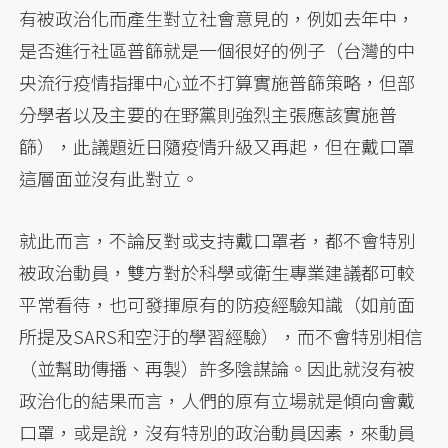
有被政治化而產生對立社會意見的，例如去年中，
是否進行社區普篩就是一個很好的例子（台灣的中
央流行疫情指揮中心並不打算實施普篩策略，但部
分學者以及主要的在野黨則強烈主張應該實施普
篩），此議題近日隨疫情升級又再起，但在戴口罩
這層面並沒有此對立。
就此而言，不論反對或支持戴口罩者，都不會特別
被政治動員，雙方對於科學或衛生專業建議都可較
平常看待，也可發揮原有的防疫經驗知識（如前面
所提及SARS和空汙的學習經驗），而不會特別相信
（並幫助傳播、再製）許多陰謀論。因此就沒有被
政治化的結果而言，人們的原有立場就是傾向會戴
口罩，或是說，沒有特別的政治動員因素，來動員