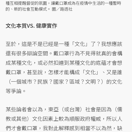
種互相提醒督促的氛圍，讓戴口罩成為在疫情中生活的一種暫時
的、新的社會互動模式。 圖／路透社
文化本質VS. 健康實作
至於，這是不是已經是一種「文化」了？我想應該
還有很多辯論空間。戴口罩行為不見得就真的會構
成某種文化，或必然扣連到某種文化的底蘊才會想
戴口罩，甚至說，怎樣才能構成「文化」、又是誰
（一個城市？民族？國家？區域？文明？）的文化
等爭論。
某些論者會以為，東亞（或台灣）社會是因為（儒
教或其他）文化因素上較為順服政府權威，所以人
們才會戴口罩，我對此解釋感到相當不以為然，缺