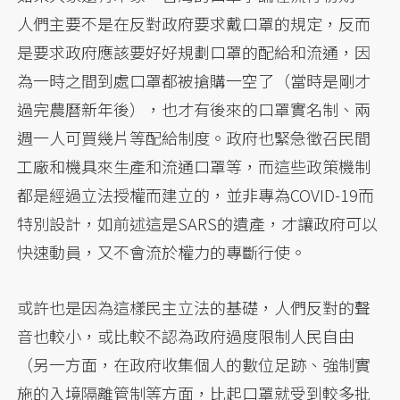
人們主要不是在反對政府要求戴口罩的規定，反而
是要求政府應該要好好規劃口罩的配給和流通，因
為一時之間到處口罩都被搶購一空了（當時是剛才
過完農曆新年後），也才有後來的口罩實名制、兩
週一人可買幾片等配給制度。政府也緊急徵召民間
工廠和機具來生產和流通口罩等，而這些政策機制
都是經過立法授權而建立的，並非專為COVID-19而
特別設計，如前述這是SARS的遺產，才讓政府可以
快速動員，又不會流於權力的專斷行使。
或許也是因為這樣民主立法的基礎，人們反對的聲
音也較小，或比較不認為政府過度限制人民自由
（另一方面，在政府收集個人的數位足跡、強制實
施的入境隔離管制等方面，比起口罩就受到較多批