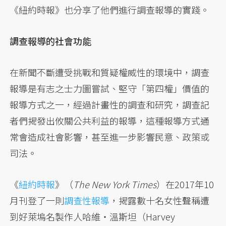
《紐約時報》也分享了他們進行調查報導的實踐。
調查報導的社會功能
在新聞不斷遭受挑戰和質疑權威性的環境中，調查
報導是有志之士力圖嘗試、堅守「第四權」價值的
報導方式之一，經過計畫性的調查和研究，調查記
者們揭發出攸關公共利益的報導，這種報導方式通
常會造成社會影響，甚至進一步影響民意、政策或
司法。
《
紐約時報
》（
The New York Times
）在2017年10
月刊登了一則
調查性報導
，揭露數十名女性聲稱遭
到好萊塢名製作人哈維・溫斯坦（Harvey