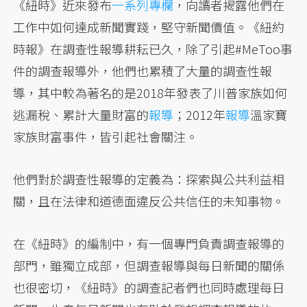
《紐時》近來發布
一系列專欄
，向讀者揭露他們在
工作中如何達成新聞實踐，堅守新聞價值。《紐約
時報》在調查性報導耕耘已久，除了引起#MeToo事
件的調查報導外，他們也累積了大量的調查性報
導，其中較為著名的是2018年發表了川普家族如何
逃漏稅、累計大量財富的
報導
；2012年
報導
溫家寶
家族財富事件，皆引起社會關注。
他們對於調查性報導的定義為：探索與公共利益相
關，且在法律和道德面違反公共信任的未知事物。
在《紐時》的編制中，有一個專門負責調查報導的
部門，雖獨立成部，但調查報導與每日新聞的關係
也很密切，《紐時》的調查記者們也同時處理每日