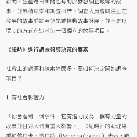
新聞，生產每日新聞也有助於發想調查報導的故
事，並累積線索和調查目標。調查人員會關注正在
發展的故事並試著領先或推動故事發展，並不是以
獨立的方式在追求每一個獨立的故事項目。
《紐時》進行調查報導決策的要素
社會上的議題和線索這麼多，要如何決定開始調查
項目？
1. 有社會影響力
「你會看到一個事件，它有潛力成為一個有力量的
故事並且對人們有重大影響。」《紐時》的助理總
編輯蕾貝卡・蔻貝特（Rebecca Corbett）表示，雖