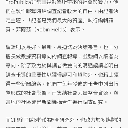
ProPublica非常重視報導所帶來的社會影響力，他
們在製作報導時給調查記者較大的自由，由記者決
定主題，「記者是我們最大的資產」執行編輯蘿
賓・菲爾茲（Robin Fields）表示。
編輯則以最好、最新、最迫切為決策宗旨，也十分
擅長做數據資料導向的調查報導，並強調以讀者為
導向，除了致力於與讀者做雙向的溝通讓讀者明白
調查報導的重要性以獲得認可和資助外，也藉此獲
得一些新聞線索，他們在每年發佈的報告中列出報
導形成的社會影響，再集結社會力量整合資源，與
當地的社區或是新聞機構合作進行調查研究。
而CIR除了做例行的調查研究外，也致力於多媒體的