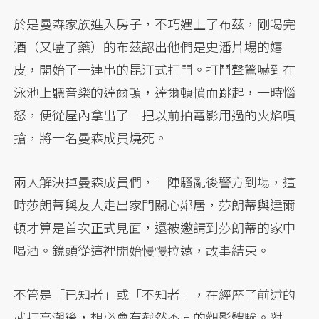
於是曼森家族進入房子，不巧遇上了布茲，剛喝完
酒（又嗑了藥）的布茲認出他們是史潘片場的嬉
皮，開始了一連串的昆汀式打鬥。打鬥聲驚嚇到在
泳池上聽音樂的達爾頓，達爾頓憤而跳起，一時惱
怒，便從屋內拿出了一把以前拍電影用過的火焰噴
搶，將一名曼森成員燒死。
兩人解決掉曼森成員們，一陣騷亂後警方到場，這
時莎朗蒂與友人走出家門關心鄰居，莎朗蒂與達爾
頓才算是首次正式見面，還被邀請到莎朗蒂的家中
喝酒。鏡頭從這裡開始慢慢拉遠，故事結束。
不管是「已知者」或「不知者」，在經歷了前述的
武打高潮後，想必會有截然不同的觀影體驗。對