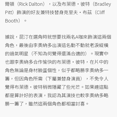
爾頓（Rick Dalton），以及布萊德・彼特（Bradley
Pitt）飾演的好友兼特技替身克里夫・布茲（Cliff
Booth）。
據說，昆汀在選角時就想要找兩名A咖來飾演這兩個
角色，最後由李奧納多出演這名動不動就老淚縱橫
的過氣明星（不知為何覺得還滿合適的）。現實中
也跟李奧納多合作愉快的布萊德・彼特，在片中的
角色無論是身材臉蛋個性，似乎都略勝李奧納多一
籌，但因角色所需（下屬兼替身演員），不免令人
覺得布萊德・彼特稍微隱藏了些光芒。如果連這點
都是算計好的表演，我認為其演技也較李奧納多略
勝一籌了，雖然這兩個角色都相當討喜。