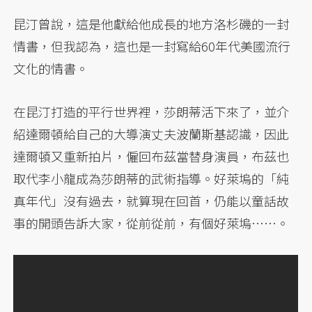
昆汀曾說，這是他獻給他成長的地方洛杉磯的一封
情書，但我認為，這也是一封寫給60年代美國流行
文化的情書。
在昆汀打造的平行世界裡，莎朗蒂活下來了，並介
紹達爾頓給自己的大導演丈夫波蘭斯基認識，因此
達爾頓又重新拍片，僱回布茲當替身演員，布茲也
取代李小龍成為莎朗蒂的武術指導。好萊塢的「純
真年代」沒有過去，就算現在回首，仍能以童話故
事的開頭告訴大家，從前從前，有個好萊塢⋯⋯。