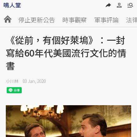
停止更新公告
時事觀察
軍事評論
法
《從前，有個好萊塢》：一封
寫給60年代美國流行文化的情
書
小川林
03 Jan, 2020