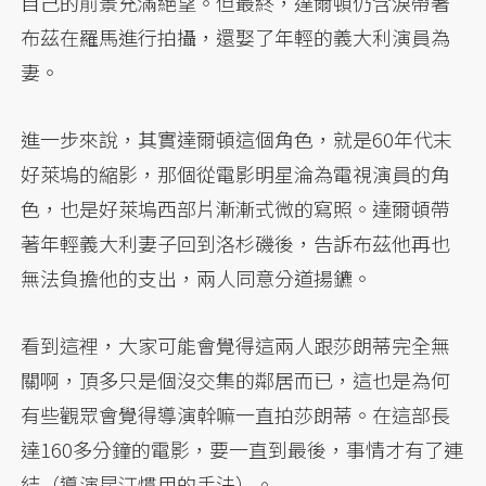
自己的前景充滿絕望。但最終，達爾頓仍含淚帶著
布茲在羅馬進行拍攝，還娶了年輕的義大利演員為
妻。
進一步來說，其實達爾頓這個角色，就是60年代末
好萊塢的縮影，那個從電影明星淪為電視演員的角
色，也是好萊塢西部片漸漸式微的寫照。達爾頓帶
著年輕義大利妻子回到洛杉磯後，告訴布茲他再也
無法負擔他的支出，兩人同意分道揚鑣。
看到這裡，大家可能會覺得這兩人跟莎朗蒂完全無
關啊，頂多只是個沒交集的鄰居而已，這也是為何
有些觀眾會覺得導演幹嘛一直拍莎朗蒂。在這部長
達160多分鐘的電影，要一直到最後，事情才有了連
結（導演昆汀慣用的手法）。