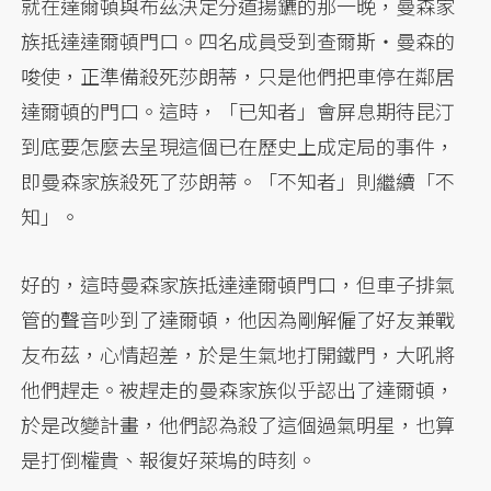
就在達爾頓與布茲決定分道揚鑣的那一晚，曼森家
族抵達達爾頓門口。四名成員受到查爾斯・曼森的
唆使，正準備殺死莎朗蒂，只是他們把車停在鄰居
達爾頓的門口。這時，「已知者」會屏息期待昆汀
到底要怎麼去呈現這個已在歷史上成定局的事件，
即曼森家族殺死了莎朗蒂。「不知者」則繼續「不
知」。
好的，這時曼森家族抵達達爾頓門口，但車子排氣
管的聲音吵到了達爾頓，他因為剛解僱了好友兼戰
友布茲，心情超差，於是生氣地打開鐵門，大吼將
他們趕走。被趕走的曼森家族似乎認出了達爾頓，
於是改變計畫，他們認為殺了這個過氣明星，也算
是打倒權貴、報復好萊塢的時刻。