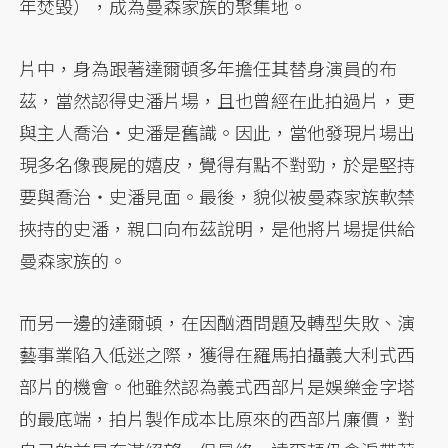
年焚毀），成為曼森家族的聚集地。
片中，身為跟著達爾頓多年擔任其替身演員的布
茲，當然認得史潘片場，且也曾經在此拍過片，更
與主人喬治・史潘是舊識。因此，當他發現片場出
現多名像喪屍的嬉皮，覺得有點不對勁，於是堅持
要與喬治・史潘見面。最後，貌似被曼森家族軟禁
挾持的史潘，親口向布茲說明，是他將片場提供給
曼森家族的。
而另一邊的達爾頓，在因酗酒問題及轉型失敗、演
藝事業陷入低迷之際，獲得在羅馬拍攝義大利式西
部片的機會。他雖然認為義式西部片是娛樂金字塔
的最底端，拍片製作成本比原來的西部片廉價，對