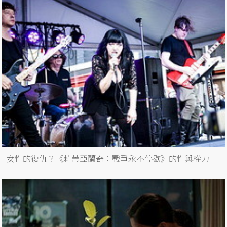
女性的復仇？《莉蒂亞蘭奇：戰爭永不停歇》的性與權力