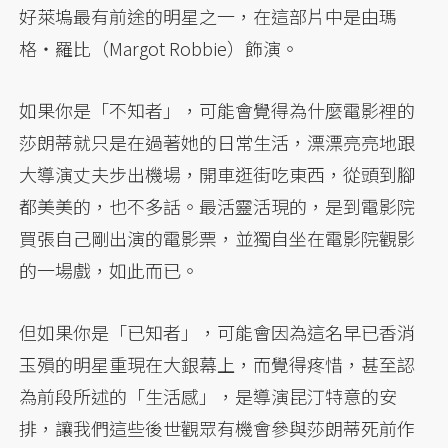
好萊塢最有前途的明星之一，在這部片中是由瑪
格・羅比（Margot Robbie）飾演。
如果你是「不知者」，可能會覺得為什麼電影裡的
莎朗蒂就只是在過著她的日常生活，漂漂亮亮地跟
大導演丈夫步出機場，開車逛街吃東西，從頭到腳
都美美的，也不多話。最活靈活現的，是到電影院
買張自己剛出演的電影票，並獨自坐在電影院觀影
的一場戲，如此而已。
但如果你是「已知者」，可能會因為這名早已香消
玉殞的明星重現在大銀幕上，而覺得疼惜，甚至認
為前段所述的「生活感」，是導演昆汀特意的安
排，讓我們這些後世觀眾有機會參與莎朗蒂死前作