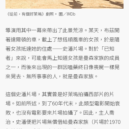
《從前，有個好萊塢》劇照。 圖／IMDb
導演用其中一幕來帶出了此景荒涼。某天，布茲開
著達爾頓的車，載上了想搭順風車的女孩，於是隨
著女孩抵達她的住處——史潘片場。對於「已知
者」來說，可能會馬上知道女孩是曼森家族的成員
之一，而後來出現的一群因嗑藥終日像喪屍一樣晃
來晃去、無所事事的人，就是曼森家族。
這個史潘片場，其實曾是好萊塢拍攝西部片的片
場。如前所述，到了60年代末，此類型電影開始衰
敗，也沒有電影要來片場拍攝了。因此，主人喬
治・史潘便把片場無償借給曼森家族（片場於1970