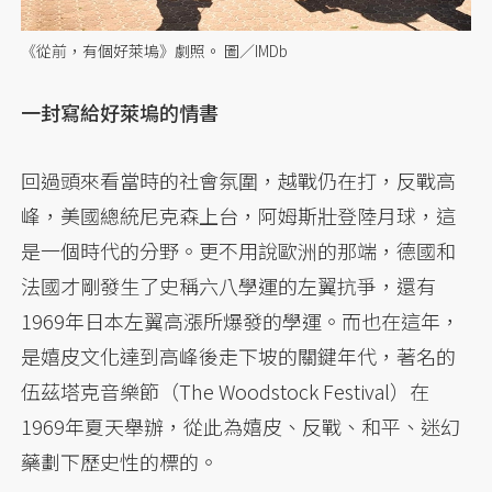
《從前，有個好萊塢》劇照。 圖／IMDb
一封寫給好萊塢的情書
回過頭來看當時的社會氛圍，越戰仍在打，反戰高
峰，美國總統尼克森上台，阿姆斯壯登陸月球，這
是一個時代的分野。更不用說歐洲的那端，德國和
法國才剛發生了史稱六八學運的左翼抗爭，還有
1969年日本左翼高漲所爆發的學運。而也在這年，
是嬉皮文化達到高峰後走下坡的關鍵年代，著名的
伍茲塔克音樂節（The Woodstock Festival）在
1969年夏天舉辦，從此為嬉皮、反戰、和平、迷幻
藥劃下歷史性的標的。