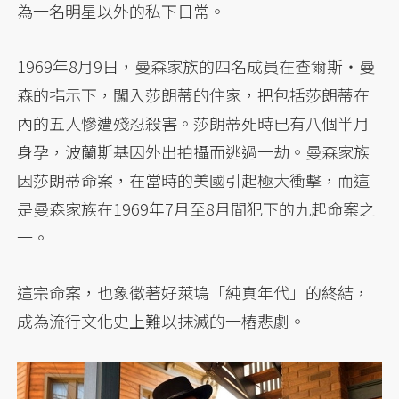
為一名明星以外的私下日常。
1969年8月9日，曼森家族的四名成員在查爾斯・曼
森的指示下，闖入莎朗蒂的住家，把包括莎朗蒂在
內的五人慘遭殘忍殺害。莎朗蒂死時已有八個半月
身孕，波蘭斯基因外出拍攝而逃過一劫。曼森家族
因莎朗蒂命案，在當時的美國引起極大衝擊，而這
是曼森家族在1969年7月至8月間犯下的九起命案之
一。
這宗命案，也象徵著好萊塢「純真年代」的終結，
成為流行文化史上難以抹滅的一樁悲劇。