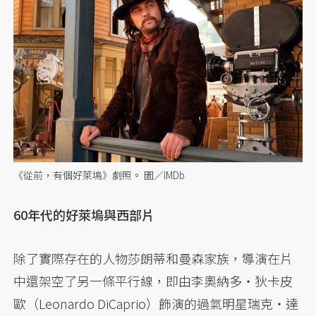
《從前，有個好萊塢》劇照。 圖／IMDb
60年代的好萊塢與西部片
除了實際存在的人物莎朗蒂和曼森家族，導演在片
中還架空了另一條平行線，即由李奧納多・狄卡皮
歐（Leonardo DiCaprio）飾演的過氣明星瑞克・達