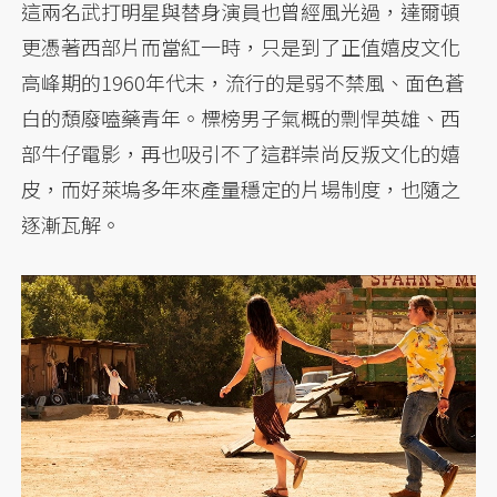
這兩名武打明星與替身演員也曾經風光過，達爾頓
更憑著西部片而當紅一時，只是到了正值嬉皮文化
高峰期的1960年代末，流行的是弱不禁風、面色蒼
白的頹廢嗑藥青年。標榜男子氣概的剽悍英雄、西
部牛仔電影，再也吸引不了這群崇尚反叛文化的嬉
皮，而好萊塢多年來產量穩定的片場制度，也隨之
逐漸瓦解。