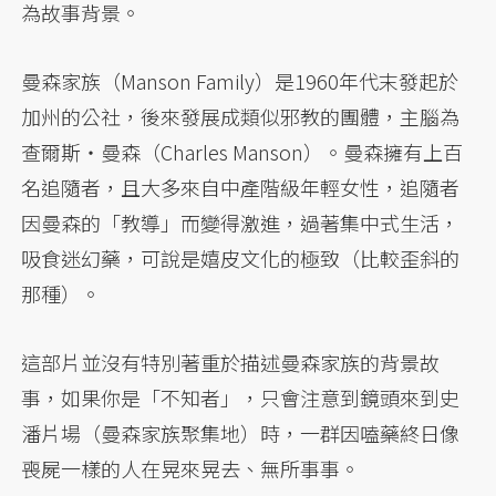
為故事背景。
曼森家族（Manson Family）是1960年代末發起於
加州的公社，後來發展成類似邪教的團體，主腦為
查爾斯・曼森（Charles Manson）。曼森擁有上百
名追隨者，且大多來自中產階級年輕女性，追隨者
因曼森的「教導」而變得激進，過著集中式生活，
吸食迷幻藥，可說是嬉皮文化的極致（比較歪斜的
那種）。
這部片並沒有特別著重於描述曼森家族的背景故
事，如果你是「不知者」，只會注意到鏡頭來到史
潘片場（曼森家族聚集地）時，一群因嗑藥終日像
喪屍一樣的人在晃來晃去、無所事事。