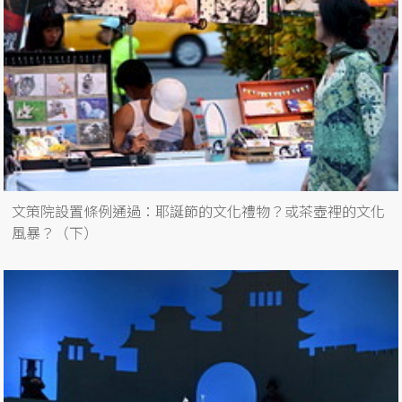
文策院設置條例通過：耶誕節的文化禮物？或茶壺裡的文化
風暴？（下）