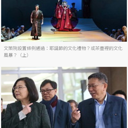
文策院設置條例通過：耶誕節的文化禮物？或茶壺裡的文化
風暴？（上）