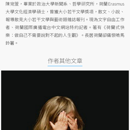
陳宛萱，畢業於政治大學新聞系、哲學研究所，荷蘭Erasmus
大學文化經濟學碩士，曾獲大小若干文學獎項，散文、小說、
報導散見大小若干文學與藝術類雜誌報刊。現為文字自由工作
者、荷蘭國際廣播電台中文網站特約記者。著有《荷蘭式快
樂：做自己不需要說對不起的人生觀》。長居荷蘭卻痛恨啃馬
鈴薯。
作者其他文章