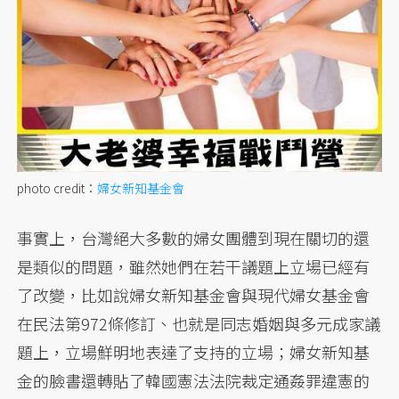
photo credit：
婦女新知基金會
事實上，台灣絕大多數的婦女團體到現在關切的還
是類似的問題，雖然她們在若干議題上立場已經有
了改變，比如說婦女新知基金會與現代婦女基金會
在民法第972條修訂、也就是同志婚姻與多元成家議
題上，立場鮮明地表達了支持的立場；婦女新知基
金的臉書還轉貼了韓國憲法法院裁定通姦罪違憲的