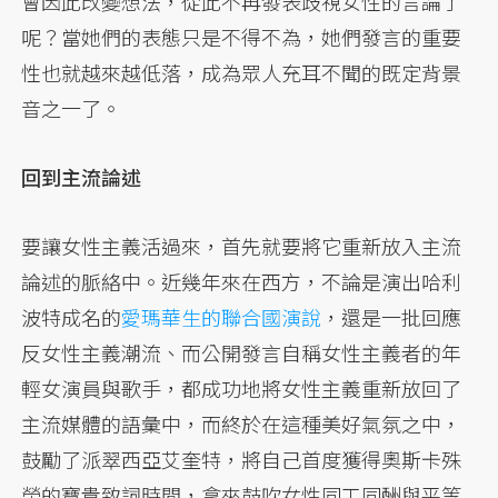
會因此改變想法，從此不再發表歧視女性的言論了
呢？當她們的表態只是不得不為，她們發言的重要
性也就越來越低落，成為眾人充耳不聞的既定背景
音之一了。
回到主流論述
要讓女性主義活過來，首先就要將它重新放入主流
論述的脈絡中。近幾年來在西方，不論是演出哈利
波特成名的
愛瑪華生的聯合國演說
，還是一批回應
反女性主義潮流、而公開發言自稱女性主義者的年
輕女演員與歌手，都成功地將女性主義重新放回了
主流媒體的語彙中，而終於在這種美好氣氛之中，
鼓勵了派翠西亞艾奎特，將自己首度獲得奧斯卡殊
榮的寶貴致詞時間，拿來鼓吹女性同工同酬與平等