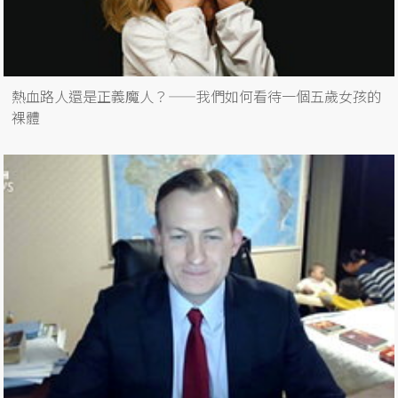
熱血路人還是正義魔人？——我們如何看待一個五歲女孩的
裸體