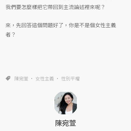
我們要怎麼樣把它帶回到主流論述裡來呢？
來，先回答這個問題好了，你是不是個女性主義
者？
陳宛萱
女性主義
性別平權
陳宛萱