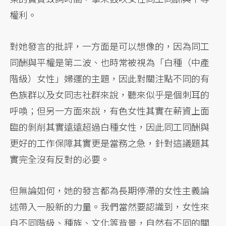
權利。
對她發言的批評，一方面是可以想像的，因為同工
同酬與平權是第二波、也時常被視為「白種（中產
階級）女性」婦運的主題，因此對關注點不同的有
色族群以及女同志社群來說，聽來似乎是個刺耳的
呼喚；但另一方面來說，有色女性其實在薪資上面
臨的剝削其實遠遠超過白種女性，因此同工同酬與
更好的工作保障其實更是當務之急，針對這議題其
實完全沒有反對的必要。
但無論如何，她的發言都為長期停滯的女性主義論
述帶入一股新的力量。我們當然要認識到，女性來
自不同階級、種族、文化等背景，自然有不同的關