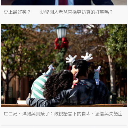
史上最好笑？——幼兒闖入老爸直播專訪真的好笑嗎？
ㄈㄈ尺、洋腸與臭婊子：歧視語言下的自卑、恐懼與失語症