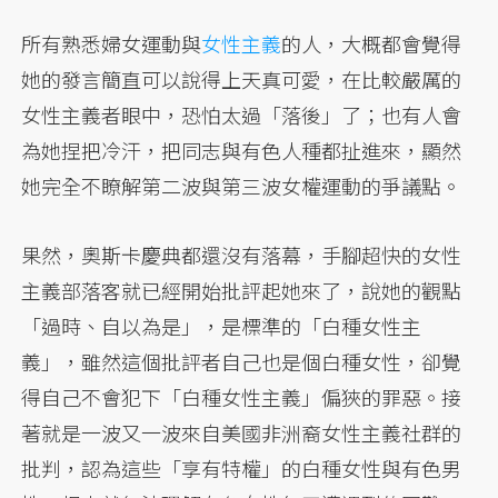
所有熟悉婦女運動與
女性主義
的人，大概都會覺得
她的發言簡直可以說得上天真可愛，在比較嚴厲的
女性主義者眼中，恐怕太過「落後」了；也有人會
為她捏把冷汗，把同志與有色人種都扯進來，顯然
她完全不瞭解第二波與第三波女權運動的爭議點。
果然，奧斯卡慶典都還沒有落幕，手腳超快的女性
主義部落客就已經開始批評起她來了，說她的觀點
「過時、自以為是」，是標準的「白種女性主
義」，雖然這個批評者自己也是個白種女性，卻覺
得自己不會犯下「白種女性主義」偏狹的罪惡。接
著就是一波又一波來自美國非洲裔女性主義社群的
批判，認為這些「享有特權」的白種女性與有色男