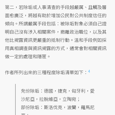
第二，若除垢或人事清查的手段越嚴厲、且觸及層
面愈廣泛，將越有助於增加公民對公共制度信任的
傾向。所謂嚴厲手段包括：被除垢對象必須自己證
明自己沒有涉入相關案件，撤離政治職位，以及其
他比揭露資訊更嚴重的抵制行動。溫和手段例如採
用真相調查與資訊揭露的方式，通常會對相關資訊
做一定的處理和隱匿。
4
作者所列出來的三種程度除垢清單如下：
充份除垢：德國，捷克，匈牙利，愛
沙尼亞，拉脫維亞，立陶宛；
部份除垢：斯洛伐克，波蘭，羅馬尼