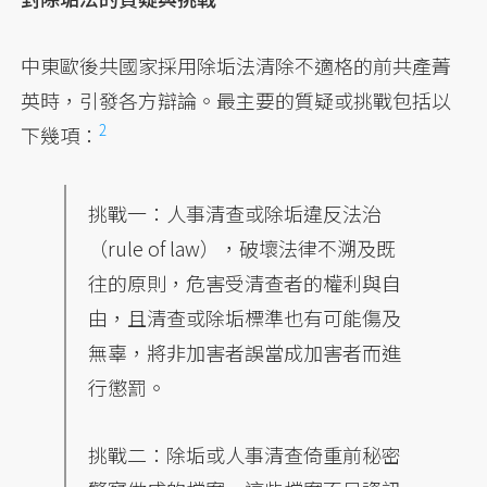
中東歐後共國家採用除垢法清除不適格的前共產菁
英時，引發各方辯論。最主要的質疑或挑戰包括以
2
下幾項：
挑戰一：人事清查或除垢違反法治
（rule of law），破壞法律不溯及既
往的原則，危害受清查者的權利與自
由，且清查或除垢標準也有可能傷及
無辜，將非加害者誤當成加害者而進
行懲罰。
挑戰二：除垢或人事清查倚重前秘密