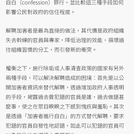
自白（confession）罪行，並比較這三種手段如何
影響公民對政府的信任程度。
解聘加害者是最為直接的做法，其代價是政府組織
失去幹練的官員與專家，降低治理的效能，損壞過
往組織習慣的分工，而引發新的衝突。
權衡之下，施行除垢或人事清查政策的國家有另外
兩種手段，可以解決解聘造成的困境：首先是以公
開加害者資訊來替代解聘，透過增加政府人事透明
的手段，揭露過去曾犯錯的官員是誰，過去做錯甚
麼事，使之在眾目睽睽之下感到愧疚與羞恥。其次
是透過「加害者進行自白」的方式替代解聘，要求
犯錯的官員自發性地認錯，如此可以犯錯的官員可