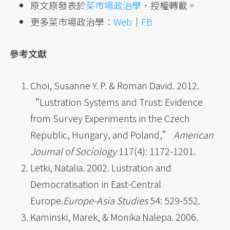
原文原發表於
菜市場政治學
，授權轉載。
更多菜市場政治學：
Web
｜
FB
參考文獻
Choi, Susanne Y. P. & Roman David. 2012.
“Lustration Systems and Trust: Evidence
from Survey Experiments in the Czech
Republic, Hungary, and Poland,”
American
Journal of Sociology
117(4): 1172-1201.
Letki, Natalia. 2002. Lustration and
Democratisation in East-Central
Europe.
Europe-Asia Studies
54: 529-552.
Kaminski, Marek, & Monika Nalepa. 2006.