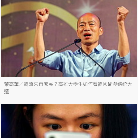
葉高華／韓流來自庶民？高雄大學生如何看韓國瑜與總統大
選