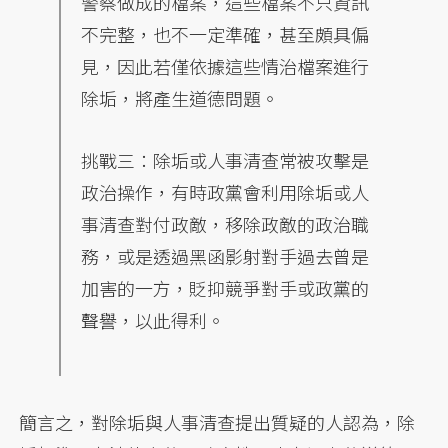
警察做成的檔案，這些檔案不只資訊
不完整，也不一定準確，甚至頗具偏
見，因此若僅依據這些情治檔案進行
除垢，將產生道德問題。
挑戰三：除垢或人事清查常被攻擊是
政治操作，有時政黨會利用除垢或人
事清查對付政敵，移除政敵的政治職
務，或是透過黑函影射對手過去曾是
加害的一方，貶抑競爭對手或政黨的
聲譽，以此得利。
簡言之，對除垢與人事清查提出質疑的人認為，除