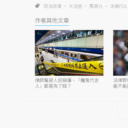
司法改革
大法官
馬英九
法操FOL
作者其他文章
律師幫殺人犯辯護，「魔鬼代言
法律野
人」都是為了錢？
能不能