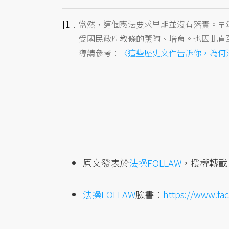
[1].
當然，這個憲法要求早期並沒有落實。早
受國民政府教條的薰陶、培育。也因此直
導請參考：
〈這些歷史文件告訴你，為何
原文發表於
法操FOLLAW
，授權轉載
法操FOLLAW
臉書：
https://www.fa