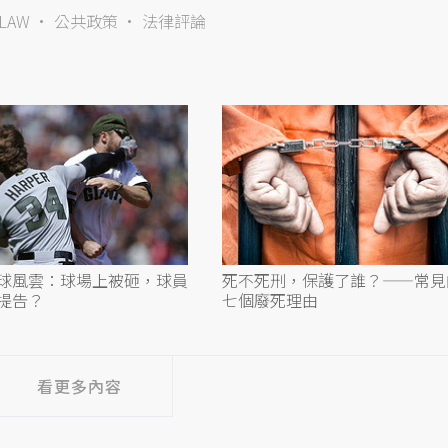
LAW
公共政策
法律評論
球風雲：球場上被砸，球員
死不死刑，保護了誰？——常見
提告？
七個廢死理由
看更多內容