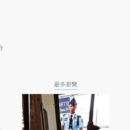
分
最多瀏覽
懲