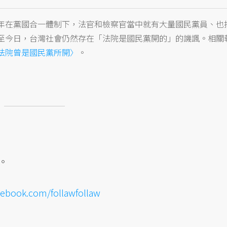
年在黨國合一體制下，法官和檢察官當中就有大量國民黨員、也
至今日，台灣社會仍然存在「法院是國民黨開的」的譏諷。相關
法院曾是國民黨所開〉
。
。
cebook.com/follawfollaw