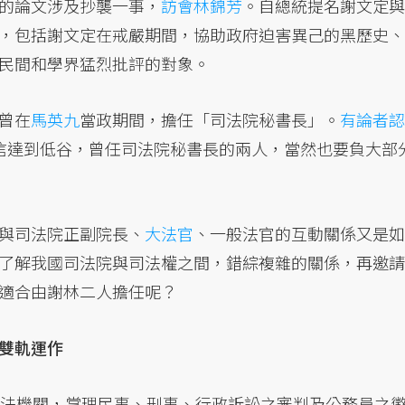
的論文涉及抄襲一事，
訪會林錦芳
。自總統提名謝文定與
，包括謝文定在戒嚴期間，協助政府迫害異己的黑歷史、
民間和學界猛烈批評的對象。
曾在
馬英九
當政期間，擔任「司法院秘書長」。
有論者認
信達到低谷，曾任司法院秘書長的兩人，當然也要負大部
與司法院正副院長、
大法官
、一般法官的互動關係又是如
了解我國司法院與司法權之間，錯綜複雜的關係，再邀請
適合由謝林二人擔任呢？
雙軌運作
法機關，掌理民事、刑事、行政訴訟之審判及公務員之