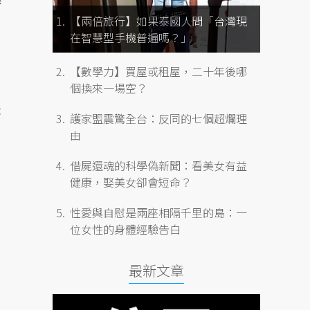
【兩倍旅行】如果泰國人問「台灣現
在智慧型手機普遍嗎？」
【數學力】買屋或租屋，二十年後哪
個換來一場空？
法
護家盟震驚全台：反同的七個超爛理
由
借屍還魂的科學偽新聞：看美女有益
健康，娶美女卻會短命？
性愛與自慰是兩座相隔千里的島：一
位女性的身體經驗告白
最新文章