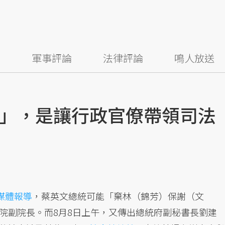
察
軍事評論
法律評論
鳴人放送
」，是讓行政官僚帶領司法
媒體報導
，蔡英文總統可能「棄林（錦芳）保謝（文
院副院長。而8月8日上午，又傳出總統府副秘書長劉建