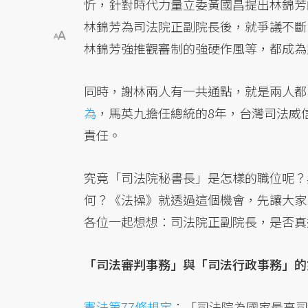
忻，針對時代力量立委黃國昌提出林錦芳
林錦芳為司法院正副院長後，就爭議不斷
林錦芳強推觀審制的強硬作風等，都成為
同時，謝林兩人有一共通點，就是兩人都
為
，馬英九擔任總統的8年，台灣司法威
責任。
究竟「司法院秘書長」是怎樣的職位呢？
何？《法操》就透過這個機會，先讓大家
各位一起想想：司法院正副院長，是否真
「司法審判事務」與「司法行政事務」的
憲法第77條規定
：「司法院為國家最高司