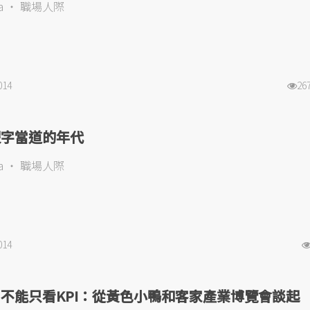
a
職場人際
014
26
假字當道的年代
a
職場人際
014
不能只看KPI：從黃色小鴨和客家產業博覽會談起