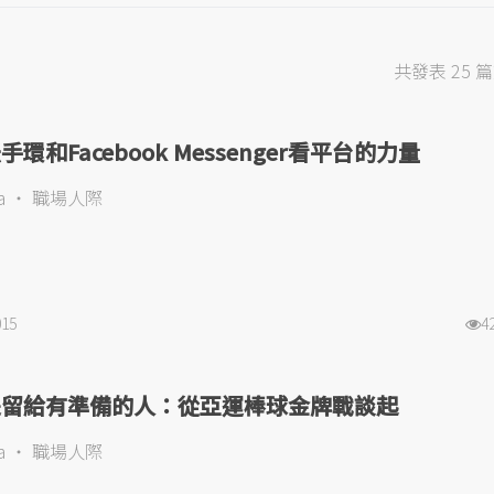
共發表 25 
手環和Facebook Messenger看平台的力量
a
職場人際
015
4
是留給有準備的人：從亞運棒球金牌戰談起
a
職場人際