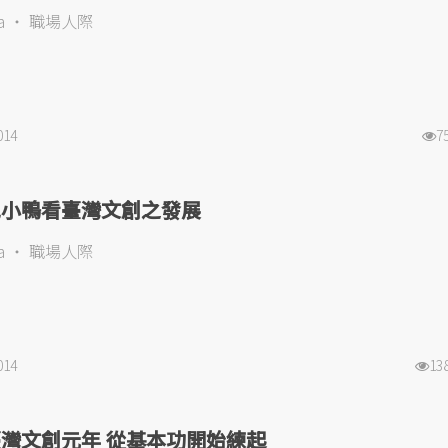
a
職場人際
014
7
色小鴨看臺灣文創之發展
a
職場人際
014
13
灣文創元年 從基本功開始練起