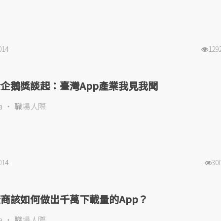
014
129
企鵝獎談起：臺灣App產業我見我聞
a
職場人際
014
30
商該如何做出千萬下載量的App？
a
職場人際