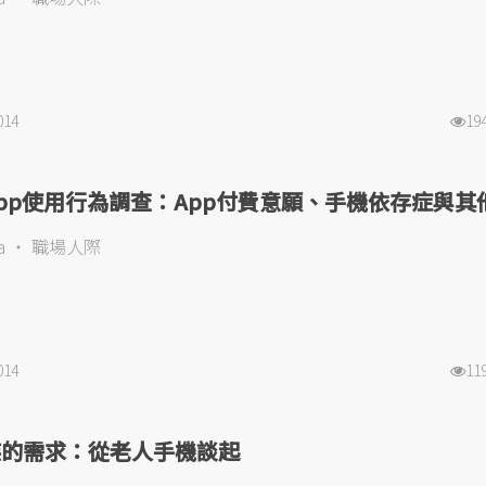
014
19
pp使用行為調查：App付費意願、手機依存症與其
a
職場人際
014
11
族的需求：從老人手機談起