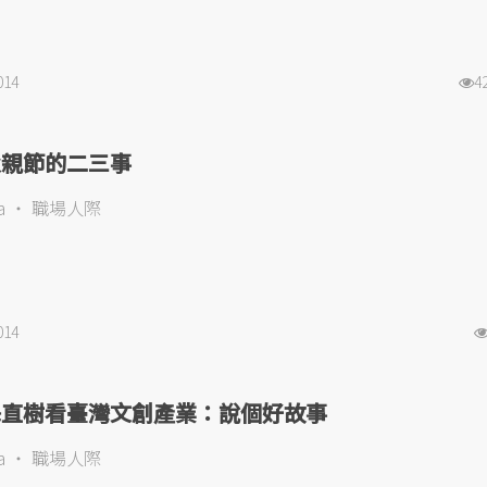
014
4
父親節的二三事
a
職場人際
014
澤直樹看臺灣文創產業：說個好故事
a
職場人際