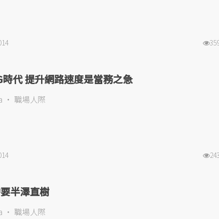
014
35
G時代 提升網路速度是當務之急
a
職場人際
014
24
需要半澤直樹
a
職場人際