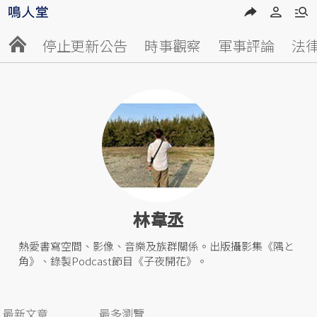
停止更新公告
時事觀察
軍事評論
法
林韋丞
熱愛書寫空間、影像、音樂及族群關係。出版攝影集《隅と
角》、錄製Podcast節目《子夜開花》。
最新文章
最多瀏覽