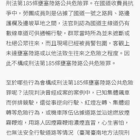
刑法第185條壅塞陸路公共危險罪。在國道收費員抗
爭中，勞團成員則是佔據了國道一號之路肩、路邊
護欄及邊坡草地之間，法官則認為國道主線道仍有
數線車道可供通暢行駛，群眾當時所為並未遮斷或
杜絕公眾往來，而且現場已經被員警包圍，客觀上
未達壅塞陸路或以他法致生往來之危險之程度。因
此不構成刑法第185條壅塞陸路公共危險罪。
至於哪些行為會構成刑法第185條壅塞陸路公共危險
罪呢？法院判決曾經成案的案例中，已知集體飆車
而併排競駛，還從事逆向行駛、紅燈左轉、集體迴
轉等危險行為，或機車隊伍佔據道路並沿途燃放煙
霧鞭炮，用路人因煙霧鞭炮濃煙直冒，心生害怕，
也無法安全行駛道路等情況（臺灣臺南地方法院刑