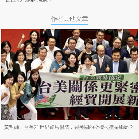
作者其他文章
黃哲融／台美21世紀貿易倡議：是美國的橄欖枝還是騙局？