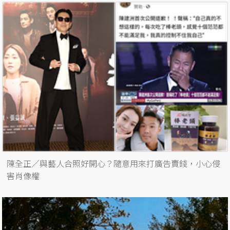
陳全正／與藝人合照好開心？隨意用來打廣告賣錢，小心侵
害肖像權