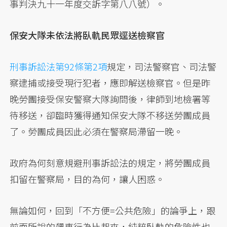
事判決九十一年度交訴字第八八號）。
保安大隊未依法將臥軌民眾逕送檢察官
刑事訴訟法第92條第2項
規定，司法警察官、司法警
察逮捕或接受現行犯者，應即解送檢察官。但是昨
晚勞團接受保安警察大隊詢問後，律師到地檢署等
待移送，卻臨時獲得通知保安大隊不移送勞團成員
了。勞團成員因此必須在警察局滯留一晚。
政府為何刻意規避刑事訴訟法的規定，將勞團成員
扣留在警察局，目的為何，讓人困惑。
無論如何，回到「不方便=公共危險」的論爭上，跟
前面所說的飆車行為比起來，純粹臥軌的危險性也