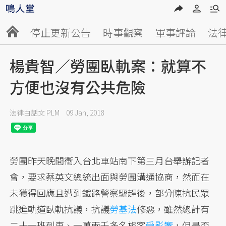
停止更新公告
時事觀察
軍事評論
法
楊貴智／勞團臥軌案：就算不
方便也沒有公共危險
法律白話文 PLM
09 Jan, 2018
勞團昨天晚間衝入台北車站南下第三月台舉辦記者
會，要求蔡英文總統出面與勞團溝通協商，然而在
未獲得回應且遭到鐵路警察驅趕後，部分陳抗民眾
跳進軌道臥軌抗議，抗議
勞基法
修惡，雖然總計有
二十一班列車、一萬兩千多名旅客
受影響
，但是否