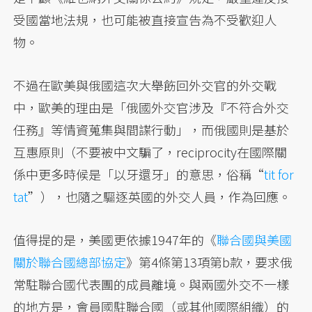
受國當地法規，也可能被直接宣告為不受歡迎人
物。
不過在歐美與俄國這次大舉飭回外交官的外交戰
中，歐美的理由是「俄國外交官涉及『不符合外交
任務』等情資蒐集與間諜行動」，而俄國則是基於
互惠原則（不要被中文騙了，reciprocity在國際關
係中更多時候是「以牙還牙」的意思，俗稱“
tit for
tat
”），也隨之驅逐英國的外交人員，作為回應。
值得提的是，美國更依據1947年的《
聯合國與美國
關於聯合國總部協定
》第4條第13項第b款，要求俄
常駐聯合國代表團的成員離境。與兩國外交不一樣
的地方是，會員國駐聯合國（或其他國際組織）的