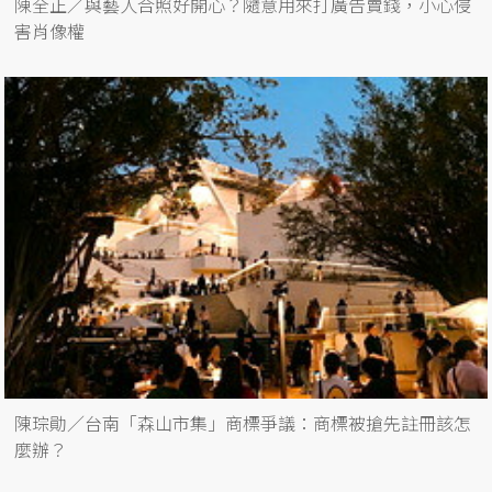
陳全正／與藝人合照好開心？隨意用來打廣告賣錢，小心侵
害肖像權
陳琮勛／台南「森山市集」商標爭議：商標被搶先註冊該怎
麼辦？