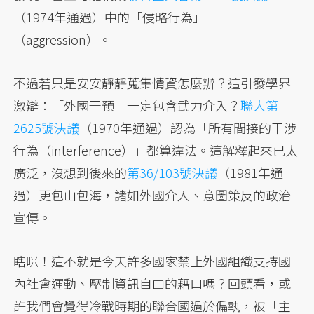
（1974年通過）中的「侵略行為」
（aggression）。
不過若只是安安靜靜蒐集情資怎麼辦？這引發學界
激辯：「外國干預」一定包含武力介入？
聯大第
2625號決議
（1970年通過）認為「所有間接的干涉
行為（interference）」都算違法。這解釋起來已太
廣泛，沒想到後來的
第36/103號決議
（1981年通
過）更包山包海，諸如外國介入、意圖策反的政治
宣傳。
瞎咪！這不就是今天許多國家禁止外國組織支持國
內社會運動、壓制資訊自由的藉口嗎？回頭看，或
許我們會覺得冷戰時期的聯合國過於偏執，被「主