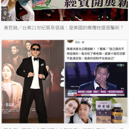
黃哲融／台美21世紀貿易倡議：是美國的橄欖枝還是騙局？