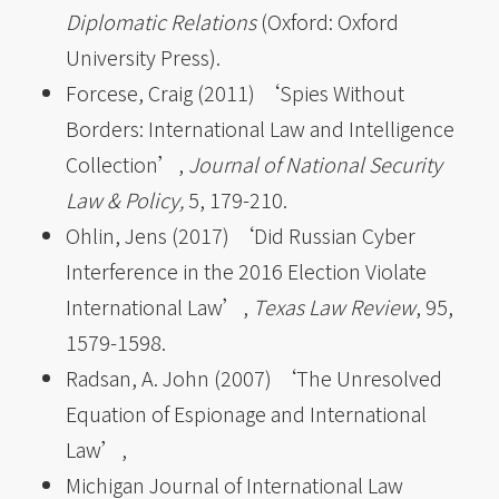
Diplomatic Relations
(Oxford: Oxford
University Press).
Forcese, Craig (2011) ‘Spies Without
Borders: International Law and Intelligence
Collection’,
Journal of National Security
Law & Policy,
5, 179-210.
Ohlin, Jens (2017) ‘Did Russian Cyber
Interference in the 2016 Election Violate
International Law’,
Texas Law Review
, 95,
1579-1598.
Radsan, A. John (2007) ‘The Unresolved
Equation of Espionage and International
Law’,
Michigan Journal of International Law