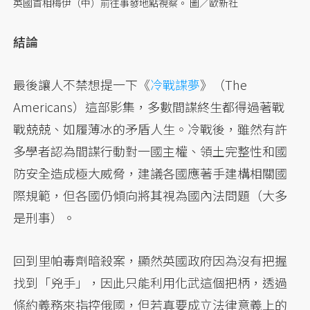
英國首相梅伊（中）前往事發地點視察。 圖／歐新社
結論
最後讓人不禁想提一下《
冷戰諜夢
》（The
Americans）這部影集，多數間諜終生都得過著戰
戰兢兢、如履薄冰的矛盾人生。冷戰後，雖然有許
多學者認為間諜行動對一國主權、領土完整性和國
防安全造成極大威脅，建議各國應著手建構相關國
際規範，但各國仍傾向將其視為國內法問題（大多
是刑事）。
回到里帕毒劑暗殺案，顯然英國政府因為沒有把握
找到「兇手」，因此只能利用化武這個把柄，透過
條約義務來指控俄國，但若真要成立法律意義上的