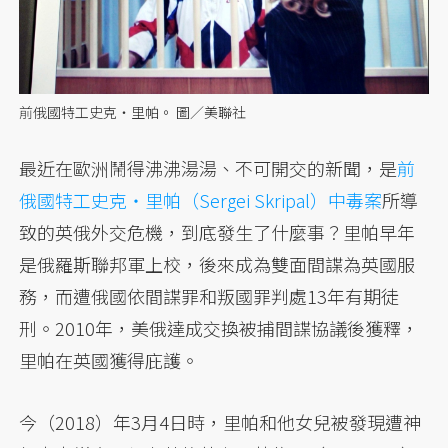
前俄國特工史克‧里帕。 圖／美聯社
最近在歐洲鬧得沸沸湯湯、不可開交的新聞，是
前
俄國特工史克‧里帕（Sergei Skripal）中毒案
所導
致的英俄外交危機，到底發生了什麼事？里帕早年
是俄羅斯聯邦軍上校，後來成為雙面間諜為英國服
務，而遭俄國依間諜罪和叛國罪判處13年有期徒
刑。2010年，美俄達成交換被捕間諜協議後獲釋，
里帕在英國獲得庇護。
今（2018）年3月4日時，里帕和他女兒被發現遭神