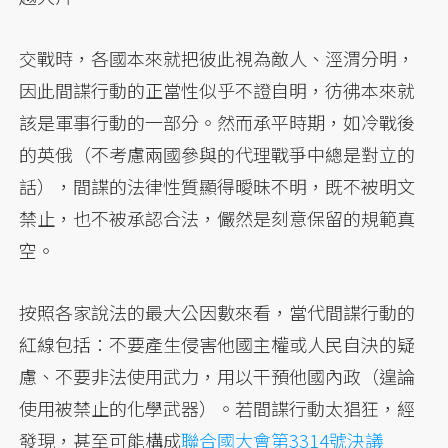
交戰時，各國本來就把彼此視為敵人、涇渭分明，
因此間諜行動的正當性似乎不證自明，彷彿本來就
該是軍事行動的一部分。然而承平時期，如冷戰後
的英俄（不考慮兩國參與的代理戰爭中總是對立的
話），間諜的法律性質顯得曖昧不明，既不被明文
禁止，也不被承認合法，儼然是刻意保留的規範真
空。
按照各家說法的最大公因數來看，當代間諜行動的
紅線包括：不要產生侵害他國主權或人民自決的疑
慮、不要非法使用武力，用以干預他國內政（遑論
使用被禁止的化學武器）。若間諜行動太猖狂，經
發現，甚至可能構成
聯合國大會第3314號決議