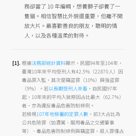
務卻當了 10 年編輯，想養獅子卻養了一
隻貓。相信智慧比外貌還重要，但離不開
放大片。最喜歡善良的朋友，聰明的情
人，以及各種溫柔的對待。
根據
法務部統計資料
顯示，民國94年至104年，
臺灣10年來平均受刑人有42.5%（22870人）因
毒品罪入監，其次是竊盜罪（10%）與強盜罪
（9%）。若
以長期受刑人來看
，自民國97年
起，10年來的平均入獄原因占比最大（62.7%）
者，亦為違反毒品危害防制條例。
若檢視
107年地檢署的定罪人數
，前3大占比為
公共危險罪（如酒駕、服用毒品之交通肇事
等）、毒品危害防制條例與竊盜罪，殺人罪僅占