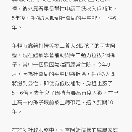
裡，後來靠著里長幫忙申請了低收入戶補助，
5年後，祖孫3人搬到社會局的平宅裡，一住6
年。
年輕時靠著打掃等零工養大3個孩子的阿杏阿
嬤，現在繼續靠著補助與零工勉力拉拔2個孫
子，其中一個還因氣喘而經常住院。今年9
月，因為社會局的平宅即將拆除，祖孫3人即
將搬到公宅，即使有低收補助，房租也漲了
5、6倍。去年兒子因持有毒品再度入獄，在已
上高中的孫子眼前被上銬帶走，這次要關10
年。
在許多社政服務中，阿杏阿嬤這樣的底層家庭