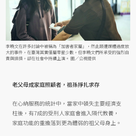
李曉文在許多討論中被稱為「加害者家屬」，然此類遭媒體過度放
大的事件，在臺灣其實僅屬零星少數，但李曉文們所承受的強烈自
責與排擠，卻在社會中持續上演。 圖／公視提供
老父母成家庭照顧者，祖孫掙扎求存
在心納服務的統計中，當家中頓失主要經濟支
柱後，有7成的受刑人家庭會進入隔代教養，
家庭功能的重擔落到更為體弱的祖父母身上。