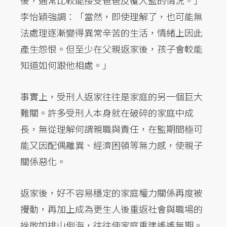
李怡穎強調：「當然，即使理解了，也可能無
法處理逐漸變得異常辛苦的生活，情緒上因此
產生怨恨。但至少在父親返家後，孩子會較能
知道如何跟他相處。」
事實上，受刑人返家往往是家庭的另一個巨大
難關。許多受刑人本身就在破碎的家庭中成
長，無從理解何謂親職與責任，在監期間極可
能又因配偶離異、經濟困頓等無力感，使親子
關係惡化。
返家後，好不容易穩定的家庭權力關係再度被
攪動，再加上成為更生人後重返社會與職場的
挫敗如排山倒海，往往使家庭重建遙遙無期。