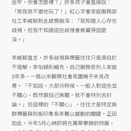
坐牢，你會怎麼樣？」許多孩子會直接說：
「那我就不跟他玩了！」紅心字會家庭服務部
社工李威毅對此感慨極深：「我知道人心存在
歧視，但我不知道這些歧視會被藏得這麼
深。」
李威毅直言，許多歧視與標籤往往只是源自於
不理解，李怡穎則補充，自己服務受刑人家庭
8年多，一路以來觀察社會氛圍幾乎未見改
善。「不如說，大部分時候，一般人對這些並
不關心，既然跟自己無關，就不會特別去討
論。」但這樣的「不關心」，往往才是特定族
群標籤與刻板印象長年難以撼動的關鍵。正因
如此，今年5月心納即將在萬華舉辦的特展，