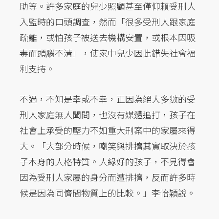
助等。許多家庭的兒少照顧甚至僅仰賴受刑人
入監時的口頭調查，然而「很多受刑人跟家庭
疏離，或怕孩子被送去機構安置，或根本因吸
毒而頭腦不清」，使家中兒少因此錯失社會福
利支持。
不過，不知是幸或不幸，正因為絕大多數的受
刑人家庭無人聞問，也沒有媒體追打，孩子在
社會上承受的壓力不如重大刑案中的家屬來得
大。「大部分時候，嘲笑與排擠其實取決於孩
子本身的人格特質。人緣好的孩子，不見得會
因為受刑人家屬的身分而遭排擠，反而許多時
候是因為同儕間物質上的比較。」李怡穎說。