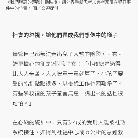
《我們與惡的距離》播映後，讓外界重新思考加害者家屬在犯罪事
件中的位置。 圖／公視提供
社會的忽視，讓他們長成我們想像中的樣子
僅管自己都無法走出兒子入監的陰影，阿杏阿
嬤更擔心的卻是2個孫子女：「小孩總是過得
比大人辛苦。大人被罵一罵就算了，小孩子要
受的指指點點很多，以後找工作也困難多了。
有些學校裡的孩子童言無忌，講出來的話也很
可怕。」
在心納的統計中，只有3-4成的受刑人能被社政
系統接住，如得到社福中心或區公所的急難救