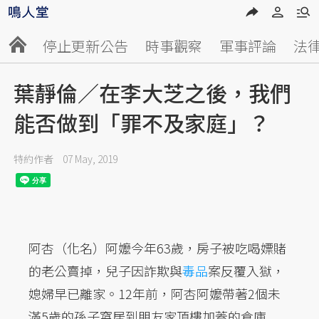
停止更新公告
時事觀察
軍事評論
法
葉靜倫／在李大芝之後，我們
能否做到「罪不及家庭」？
特約作者
07 May, 2019
阿杏（化名）阿嬤今年63歲，房子被吃喝嫖賭
的老公賣掉，兒子因詐欺與
毒品
案反覆入獄，
媳婦早已離家。12年前，阿杏阿嬤帶著2個未
滿5歲的孫子窩居到朋友家頂樓加蓋的倉庫