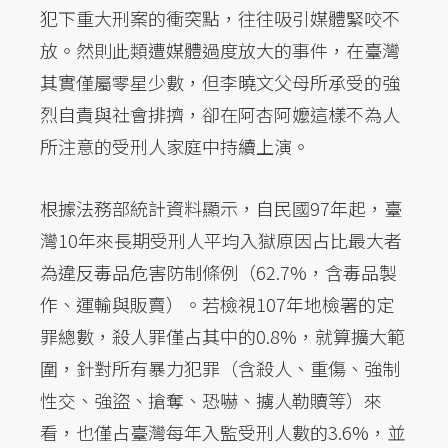
犯下重大刑案的衝突點，往往吸引媒體緊咬不
放。然則此類遭媒體過度放大的事件，在臺灣
其實僅屬零星少數，但李曉文父母所承受的強
烈自責與社會排擠，卻在阿杏阿嬤這樣不為人
所注意的受刑人家庭中持續上演。
根據法務部統計資料顯示，自民國97年起，臺
灣10年來長期受刑人平均入獄原因占比最大者
為違反毒品危害防制條例（62.7%，含毒品製
作、運輸與販賣）。若檢視107年地檢署的定
罪總數，殺人罪僅占其中的0.8%，就算擴大範
圍，針對所有暴力犯罪（含殺人、重傷、強制
性交、強盜、搶奪、恐嚇、擄人勒贖等）來
看，也僅占臺灣每年入監受刑人數的3.6%，並