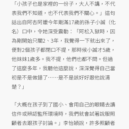
「小孩子也是家裡的一份子，大人不講，不代
表我們不知道，也不代表我們不關心。」這句
話出自阿杏阿嬤今年剛滿17歲的孫子小誠（化
名）口中，令她深受震動：「阿松入獄時，因
為剛開始只關2、3年，我覺得一下就出來了，
便對2個孩子都閉口不提，那時候小誠才5歲，
他妹妹1歲多。我不提，他們也都不問。但過
了這麼多年，我聽他這麼說，深深覺得自己當
初是不是做錯了……是不是該好好跟他說清
楚？」
「大概在孩子到了國小、會用自己的眼睛去讀
信件或辨認監所環境時，我們就會試著說服照
顧者去跟孩子討論。」李怡穎說，許多照顧者