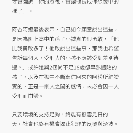
才會強調「你的忽視，會讓他長成你想像中的
樣子」。
阿杏阿嬤最後表示，自己如今願意說出這些，
是因為剛上高中的孫子小誠真的很勇敢，「他
比我勇敢多了！他敢說出這些事，那我也希望
告訴每個人，受刑人的小孩不應該受到差別待
遇。」或許她與2個尚不足18歲卻早熟體貼的
孩子，以及在獄中不斷寫信回來的阿松所能證
實的，正是一家人之間的感情，未必會因一人
受刑而崩毀。
只要環境的支持足夠，終能有撥雲見日的一
天，社會也終有機會遏止犯罪的反覆與滑坡。