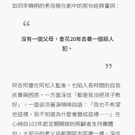
如同李曉明的老母親在劇中的那句經典臺詞：
沒有一個父母，會花20年去養一個殺人
犯。
阿杏阿嬤在阿松入監後，也陷入長時間的自我
疚責與困惑，一方面深信「都是我沒把孩子教
好」，一面卻流著淚喃喃自語：「我也不希望
他這樣，我不知道為什麼會變成這樣……」在
心納自103年起定期開辦的照顧者支持團體
中，大部分的老父母都跟阿杏阿嬤一樣，深信