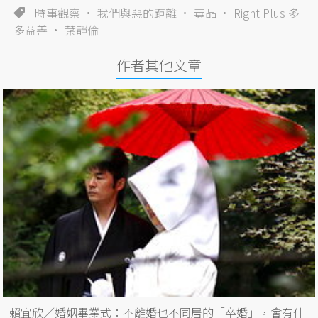
時事觀察
我們與惡的距離
毒品
Right Plus 多
多益善
葉靜倫
作者其他文章
賴宜欣／婚姻畢業式：不離婚也不同居的「卒婚」，會有什