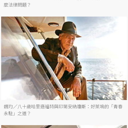
麼法律問題？
魏玓／八十歲哈里遜福特與印第安納瓊斯：好萊塢的「青春
永駐」之道？