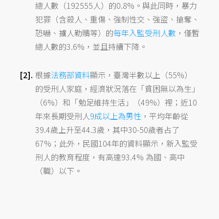
總人數（192555人）的0.8%。與此同時，暴力
犯罪（含殺人、重傷、強制性交、強盜、搶奪、
恐嚇、擄人勒贖等）的
每年入監受刑人數
，僅暫
總人數的3.6%，並且持續下降。
根據
法務部資料
顯示，臺灣半數以上（55%）
的受刑人家庭，經濟狀況落在「貧困無以為生」
（6%）和「勉足維持生活」（49%）裡；近10
年來長期受刑人
9成以上為男性
，平均年齡從
39.4歲上升至44.3歲，其中30-50歲者占了
67%；此外，民國104年的資料顯示，新入監受
刑人的教育程度，有高達93.4% 為國、高中
（職）以下。