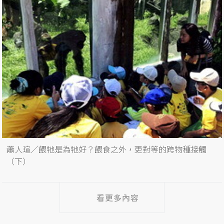
蕭人瑄／餵牠是為牠好？餵食之外，更對等的跨物種接觸
（下）
看更多內容