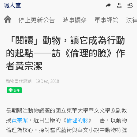
停止更新公告
時事觀察
軍事評論
法
「閱讀」動物，讓它成為行動
的起點——訪《倫理的臉》作
者黃宗潔
動物當代思潮
19 Dec, 2018
長期關注動物議題的國立東華大學華文文學系副教
授
黃宗潔
，近日出版的《
倫理的臉
》一書，以動物
倫理為核心，探討當代藝術與華文小說中動物符號