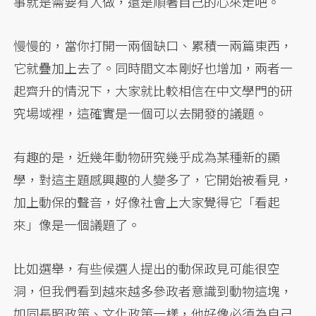
事就是需要有人做，還是順著自己的心來走吧。
慢慢的，當你打開一兩個缺口、累積一兩篇東西，
它就疊加上去了。同時間文本剛好也增加，兩者一
起齊升的情況下，大家就比較相信在中文學門的研
究場域裡，這確實是一個可以去開發的議題。
有趣的是，近幾年動物研究幾乎成為某種新的顯
學，對這主題感興趣的人變多了，它開始被看見，
加上動保的聲音，好像社會上大家覺得它「看起
來」像是一個議題了。
比如選舉，有些候選人提出的動保政見可能很空
洞，但我們看到越來越多參政者意識到動物這塊，
如同長照政策、文化政策一樣，他好像必須為自己