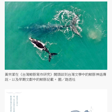
黃宗潔在《台灣鯨豚寫作研究》開頭談到台灣文學中的鯨豚神話傳
說，以及早期文獻中的鯨豚記載。 圖／路透社