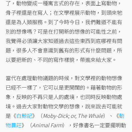
了，動物變成一種寓言式的存在，表面上寫動物，
骨子裡還是在寫人；在文學裡展示動物，到頭來牠
還是為人類服務。到了今時今日，我們難道不能有
別的想像嗎？可是在打開新的想像的可能性之前，
我覺得必須讓大家知道過去這些東西到底哪裡有問
題，很多人不會意識到舊有的形式有什麼問題，所
以要把新的、不同的寫作樣貌，帶進來給大家。
當代在處理動物議題的時候，對文學裡的動物想像
已經不一樣了，它可以是更開闊的。藉著動物的形
象，反映的不再只是人的處境，也同時反映動物處
境。過去大家對動物文學的想像，說來說去可能就
是《
白鯨記
》（
Moby-Dick; or, The Whale
）、《
動
物農莊
》（
Animal Farm
），好像書名一定要擺明動