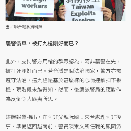
圖／聯合報系資料照
襲警偷車，被打九槍剛好而已？
此外，支持警方用槍的群眾認為，阿非襲警在先，
被打死剛好而已。若台灣是個法治國家，警方亦需
遵守法治，這九槍是基於甚麼樣的心情連續扣下扳
機，現階段未能得知，然而，後續該警局的應對作
為反倒令人匪夷所思。
媒體報導指出，在阿非父親阮國同來台處理阿非後
事，準備返回越南前，警員陳崇文所任職的鳳岡派