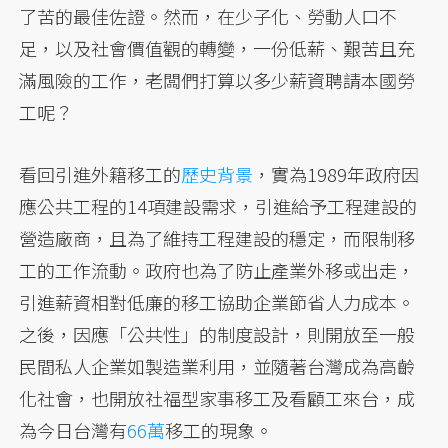
了苦的最佳佐證。然而，在少子化、勞動人口不
足，以及社會價值觀的轉變，一份低薪、艱苦且充
滿風險的工作，老闆們打算以多少薪資聘請本國勞
工呢？
看回引進外籍移工的
歷史背景
，實為1989年政府因
應公共工程的14項建設需求，引進給予工程建設的
營造廠商，且為了維持工程建設的穩定，而限制移
工的工作流動。政府也為了防止產業外移或出走，
引進薪資相對低廉的移工協助企業節省人力成本。
之後，因應「公共性」的制度設計，則開放至一般
民間私人企業如製造業利用，並隨著台灣成為高齡
化社會，也開放社福型家事移工及看顧工來台，成
為今日台灣有
66萬
移工的現象。