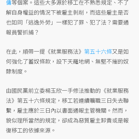
傭
等個案。這些大多源於移工在不熟悉規定、不了
解自身權益的情況下被雇主剝削，而這些雇主是否
也如同「逃逸外勞」一樣犯了罪、犯了法？需要通
報員警抓捕？
在此，順帶一提《就業服務法》
第五十六條
又是如
何強化了蓄奴條款，設下天羅地網、無堅不摧的奴
隸制度。
由國民黨前立委楊玉欣一手修法推動的《就業服務
法》第五十六條規定，移工若連續曠職三日失去聯
繫，雇主應於三日內以書面通報主管機關。然而，
貌似理所當然的規定，卻成為惡質雇主卸責或是報
復移工的依據來源。