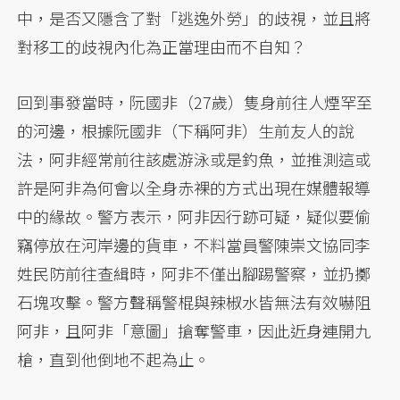
中，是否又隱含了對「逃逸外勞」的歧視，並且將
對移工的歧視內化為正當理由而不自知？
回到事發當時，阮國非（27歲）隻身前往人煙罕至
的河邊，根據阮國非（下稱阿非）生前友人的說
法，阿非經常前往該處游泳或是釣魚，並推測這或
許是阿非為何會以全身赤裸的方式出現在媒體報導
中的緣故。警方表示，阿非因行跡可疑，疑似要偷
竊停放在河岸邊的貨車，不料當員警陳崇文協同李
姓民防前往查緝時，阿非不僅出腳踢警察，並扔擲
石塊攻擊。警方聲稱警棍與辣椒水皆無法有效嚇阻
阿非，且阿非「意圖」搶奪警車，因此近身連開九
槍，直到他倒地不起為止。