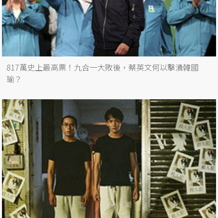
817萬史上最高票！九合一大敗後，蔡英文何以擊潰韓國
瑜？