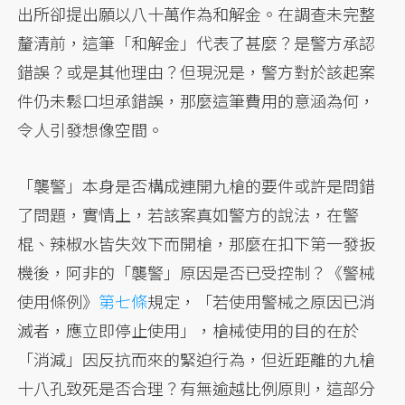
出所卻提出願以八十萬作為和解金。在調查未完整
釐清前，這筆「和解金」代表了甚麼？是警方承認
錯誤？或是其他理由？但現況是，警方對於該起案
件仍未鬆口坦承錯誤，那麼這筆費用的意涵為何，
令人引發想像空間。
「襲警」本身是否構成連開九槍的要件或許是問錯
了問題，實情上，若該案真如警方的說法，在警
棍、辣椒水皆失效下而開槍，那麼在扣下第一發扳
機後，阿非的「襲警」原因是否已受控制？《警械
使用條例》
第七條
規定，「若使用警械之原因已消
滅者，應立即停止使用」，槍械使用的目的在於
「消減」因反抗而來的緊迫行為，但近距離的九槍
十八孔致死是否合理？有無逾越比例原則，這部分