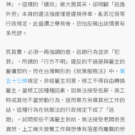
神」。這樣的「績效」被大賀其采，卻罔顧「逃逸
外勞」本身的違法強度僅是違規停車、亂丟垃圾等
行政規定，此盛讚之舉背後，恐怕反襯出該情景有
多荒謬。
究其實，必須一再強調的是，逃跑行為並非「犯
罪」，所謂的「行方不明」違反的不過是與雇主的
雇傭契約，而在台灣畸形的《就業服務法》中，
第
五十三條
規定，非經雇主同意，移工不得自由轉換
雇主，當移工因種種因素，如無法接受低薪、高工
時或其他不當勞動行為，遂而單方另尋其他工作的
話，這種行為在就服法的行政規定下成了「逃
跑」。試問那些不滿雇主剝削、無法接受老闆奇思
異想、上工幾天發覺工作與想像有落差而離職的勞