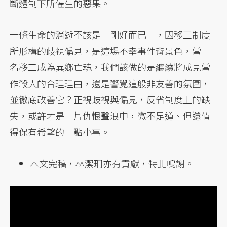
斷體制下所催生的惡果。
一條生命的消逝不該是「剛好而已」，因移工制度
所形構的歧視偏見，是這場不幸事件背景色，當一
名移工成為異鄉亡魂，我們該做的是繼續將成見當
作殺人的合理理由，還是警覺這般非友善的氛圍，
並徹底改善它？正視歧視與偏見，反省制度上的缺
失，或許才是一片仇恨聲浪中，微不足道、但還值
得保有希望的一點小事。
本文完稿，林潔珊亦有貢獻，特此鳴謝。