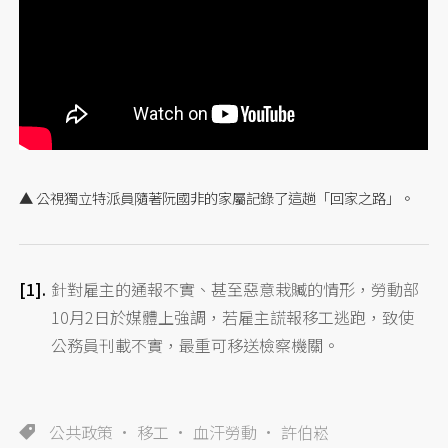
▲ 公視獨立特派員隨著阮國非的家屬記錄了這趟「回家之路」。
針對雇主的通報不實、甚至惡意栽贓的情形，勞動部
10月2日於媒體上強調，若雇主謊報移工逃跑，致使
公務員刊載不實，最重可移送檢察機關。
公共政策
移工
血汗勞動
許伯崧