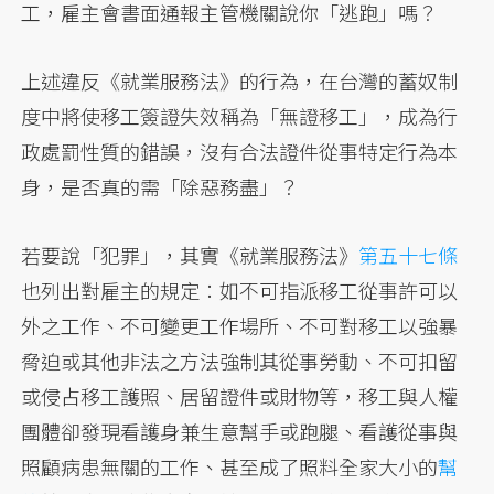
工，雇主會書面通報主管機關說你「逃跑」嗎？
上述違反《就業服務法》的行為，在台灣的蓄奴制
度中將使移工簽證失效稱為「無證移工」，成為行
政處罰性質的錯誤，沒有合法證件從事特定行為本
身，是否真的需「除惡務盡」？
若要說「犯罪」，其實《就業服務法》
第五十七條
也列出對雇主的規定：如不可指派移工從事許可以
外之工作、不可變更工作場所、不可對移工以強暴
脅迫或其他非法之方法強制其從事勞動、不可扣留
或侵占移工護照、居留證件或財物等，移工與人權
團體卻發現看護身兼生意幫手或跑腿、看護從事與
照顧病患無關的工作、甚至成了照料全家大小的
幫