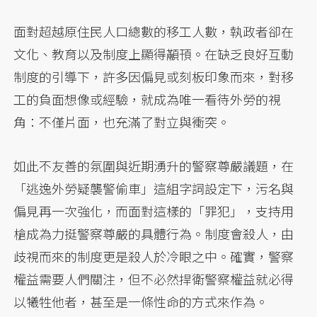
面對超越原住民人口總數的移工人數，執政者卻在
文化、教育以及制度上顯得顢頇。在缺乏良好互動
制度的引導下，許多因偏見或刻板印象而來，對移
工的負面想像或經驗，就成為唯一看待外勞的視
角：不僅片面，也充滿了對立與衝突。
如此不友善的氛圍與近期湧升的警察尊嚴議題，在
「逃逸外勞疑襲警偷車」這組字詞設定下，污名與
偏見再一次強化，而面對這樣的「罪犯」，支持用
槍成為力挺警察尊嚴的具體行為。制度會殺人，由
歧視而來的制度更是殺人於冷眼之中。確實，警察
權益需要人們關注，但不必然捍衛警察權益就必得
以犧牲他者，甚至是一條性命的方式來作為。