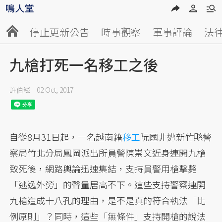
停止更新公告
時事觀察
軍事評論
法
九槍打死一名移工之後
許伯崧
02 Oct, 2017
自從8月31日起，一名越南籍
移工
阮國非遭新竹縣警
察局竹北分局鳳岡派出所員警陳崇文近身連開九槍
致死後，網路輿論迅速集結，支持員警用槍擊斃
「逃逸外勞」的聲量居高不下。這些支持警察連開
九槍造成十八孔的理由，是不是真的符合執法「比
例原則」？同時，這些「無條件」支持開槍的說法