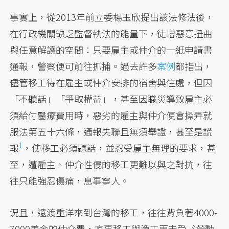
事實上，從2013年前立委楊玉欣提出該法修法後，
在行政機關缺乏監督執法的能量下，徒增惡意扭曲
與任意解讀的空間：只要雇主或仲介的一紙申請書
通報，警察便可前往抓捕。過去許多
案例
都指出，
儘管移工待在雇主或仲介安排的宿舍與住處，但因
「不聽話」「爭取權益」，甚至因職災導致雇主必
須給付醫療費用時，惡劣的雇主與仲介便會操弄就
服法第五十六條，通報失聯且無須舉證，甚至是謊
1
報
，使移工必須聽話，並忍受雇主無理的要求，甚
至，遭雇主、仲介性侵的移工更難以與之對抗，往
往只能強忍傷痛，息事寧人。
況且，遠渡重洋來到台灣的移工，往往背負著4000-
7000美金的仲介費，家事移工與漁工更未受《勞動