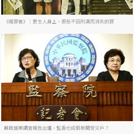
《噬罪者》：更生人身上，那些不因刑滿而消失的罪
蘇啟誠案調查報告出爐，監委也成假新聞受災戶？