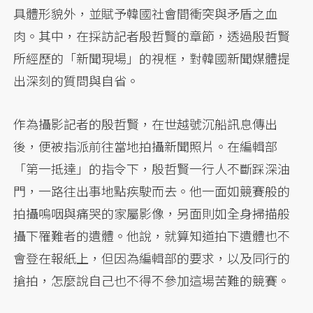
具體形貌外，並賦予韓國社會間衝突與矛盾之血
肉。其中，在採訪記者殷哲賢的章節，透過殷哲賢
所經歷的「新聞現場」的視框，對韓國新聞媒體提
出深刻的質問與自省。
作為攝影記者的殷哲賢，在世越號沉船訊息傳出
後，便被指派前往當地拍攝新聞照片。在編輯部
「第一抵達」的指令下，殷哲賢一行人不斷踩深油
門，一路往出事地點疾駛而去。他一面如競賽般的
拍攝嗚咽與痛哭的家屬影像，另面則如全身掃描般
攝下罹難者的遺體。他說，就算知道拍下遺體也不
會登在報紙上，但因為編輯部的要求，以及同行的
搶拍，怎麼說自己也不得不參加這場苦難的競賽。