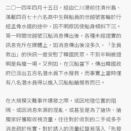
二○一四年四月十五日，經由仁川港前往濟州島、
滿載四百七十六名高中生與船員的世越號客輪於行
經孟骨水道的途中，因不明原因使船身傾斜下沉。
第一時間世越號沉船消息傳出後，各種未經證實的
訊息充斥在媒體上，如消息傳出後沒多久，「全員
救出」的快訊一度安慰了韓國民眾，不到半晌被證
明是烏龍一場。又例如，在沉船當下，傳出韓國政
府已派出五百名潛水員下水搜救，而事實上當時僅
有八名潛水員得以進入沉船船艙搜救而已。
在大規模災難事件爆發之際，或因地理位置的阻
隔、或因消息來源的混亂，或甚至是為了搶快、搶
獨家好獲取收視流量，往往對於收到的二手或多手
消息疏於核實，對於誘人的流量紅盤易落入「先發