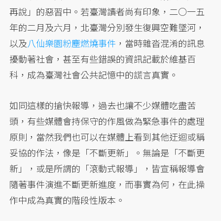
再說」的惡習中。若臺灣讀者尚有印象，二○一五
年的二月及六月，北臺灣分別發生復興空難墜河，
以及
八仙樂園粉塵燃燒事件
，當時雜沓混淆的訊息
擾動著社會，甚至有些錯誤的資訊記載於維基百
科，成為臺灣社會公共記憶中的謊言真實。
如同這樣的搶快報導，過去也讓不少媒體吃盡苦
頭，有些媒體會持保守的作風做為緊急事件的處理
原則，當然我們也可以在媒體上看到其他迂迴或稱
妥協的作法，像是「不斷更新」。無論是「不斷更
新」，或是所謂的「滾動式報導」，皆宣稱報導會
隨著事件演進不斷更新進度，而事實為何，在此操
作中成為真實的階段性版本。