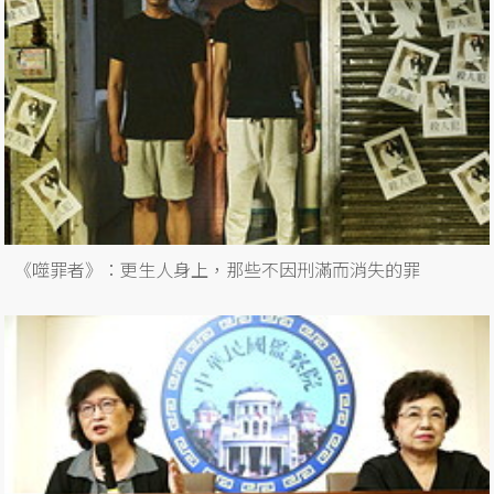
《噬罪者》：更生人身上，那些不因刑滿而消失的罪