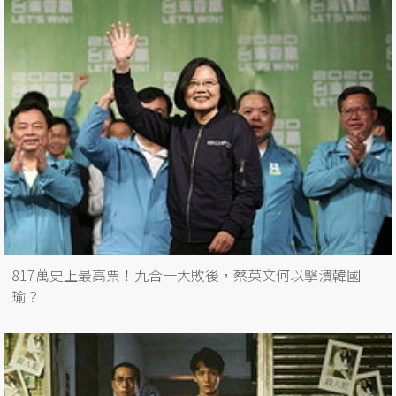
817萬史上最高票！九合一大敗後，蔡英文何以擊潰韓國
瑜？