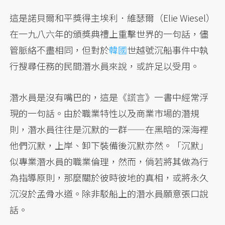
這是諾貝爾和平獎得主埃利．維瑟爾（Elie Wiesel）
在一九八六年的頒獎典禮上重擊世界的一句話，儘
管脈絡不盡相同，但對於
韓國
世越號沉船事件中執
行搜尋任務的民間潛水員來說，或許足以受用。
潛水員是沒有嘴巴的，這是《謊言》一書中經常浮
現的一句話。由於職業特性以及商業市場的潛規
則，潛水員往往是沉默的一群——在黑暗的深海裡
他們沉默，上岸、卸下裝備後沉默亦然。「沉默」
似專業潛水員的職業倫理，然而，倘若將其做為行
為指導原則，那麼關於彼時彼地的真相，或將永久
沉沒於孟骨水道。除非駁船上的潛水員願意張口說
話。