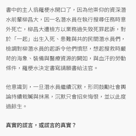
書中的主人翁羅梗水開口了，因為他崇仰的資深潛
水前輩柳昌大，因一名潛水員在執行搜尋任務時意
外死亡，柳昌大遭檢方以業務過失致死罪起訴，對
於「一起」出生入死、患難與共的民間潛水員們，
檢調對柳潛水員的起訴令他們憤怒，想起搜救時嚴
苛的海象、裝備與醫療資源的闕如，與血汗的勞動
條件，羅梗水決定書寫請願書給法官。
他意識到，一旦潛水員繼續沉默，形同鼓勵社會輿
論持續栽贓與抹黑，沉默只會招來悔恨，並以此度
過餘生。
真實的謊言，或謊言的真實？