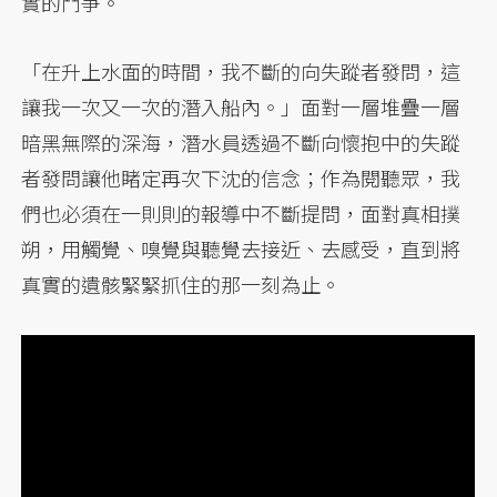
實的鬥爭。
「在升上水面的時間，我不斷的向失蹤者發問，這
讓我一次又一次的潛入船內。」面對一層堆疊一層
暗黑無際的深海，潛水員透過不斷向懷抱中的失蹤
者發問讓他睹定再次下沈的信念；作為閱聽眾，我
們也必須在一則則的報導中不斷提問，面對真相撲
朔，用觸覺、嗅覺與聽覺去接近、去感受，直到將
真實的遺骸緊緊抓住的那一刻為止。