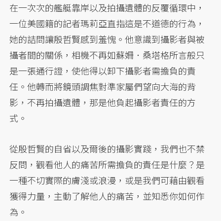
在一次次的艦艇靠岸以及拍攝遺體的反覆循環中，
一位美國籍的記者瑪莉亞直指這是不道德的行為，
她的詰問讓殷哲賢感到羞愧。他意識到攝影者與被
攝者間的關係，相機不再如蘇姍．桑塔格所言般只
是一張通行證，使他得以卸下攝影者需擔負的責
任。他轉而將鏡頭調焦對準家屬們望向大海的背
影，不再拍攝遺體，那是他負起攝影者責任的方
式。
從殷哲賢的自省以及爾後的攝影實踐，我們也不禁
反問，觀看他人的痛苦所需擔負的責任是什麼？是
一種不切實際的膚淺或浪漫，或是我們可藉由觀看
獲得力量，主動了解他人的痛苦，並知悉你如何作
為。