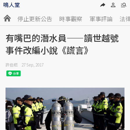
停止更新公告
時事觀察
軍事評論
法
有嘴巴的潛水員——讀世越號
事件改編小說《謊言》
許伯崧
27 Sep, 2017