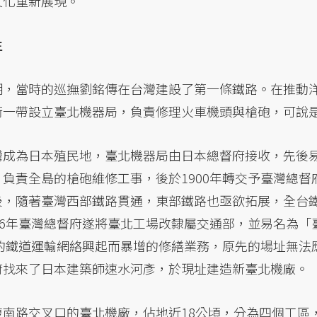
文化重新展現。
生
期，當時的巡撫劉銘傳在台灣建設了第一條鐵路。在推動
街一帶設立臺北機器局，負責修理火車機頭與槍砲，可說
灣成為日本殖民地，臺北機器局由日本總督府接收，先後
負責全島的槍砲維修工事，後於1900年轉交予臺灣總督
後，隨著臺灣西部鐵路貫通，東部鐵路也亟欲拓展，全台
26年臺灣總督府遂將臺北工場改隸屬交通部，並易名為「
量的鐵道運輸網絡興起而暴增的修繕業務，原先的場址無法
府找來了日本建築師速水河彥，於現址建造新臺北機廠。
復南路交叉口的臺北機廠，佔地近18公頃，分為四個工區