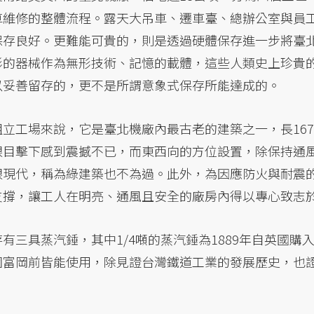
車維修的整體流程。露天大吊車、遷車臺、總辦公室與員
保存良好。更難能可貴的，則是透過硬體保存進一步將臺
形的器械作為無形技術、記憶的載體，這些人類史上珍貴
以妥善留存的，更不是所謂意象式保存所能達成的。
立工場來說，它是臺北機廠內最古老的建築之一，長16
眼目擊下感到震撼不已，而東西向的方位設置，除保持通
眼現代，稱為綠建築也不為過。此外，為因應防火與耐震
支撐，讓工人在明亮、通風且安全的廠房內得以專心致志
有三具蒸汽錘，其中1/4噸的蒸汽錘為1889年自英國購入
園富岡前皆能使用，除見證台灣鐵道工業的發展歷史，也