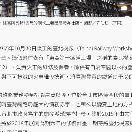
挑高與長167公尺的現代主義建築蔚為壯觀。 攝影／許伯崧（下同）
35年10月30日竣工的臺北機廠（Taipei Railway Wor
年頭。這個過往素有「東亞第一鐵道工場」之稱的臺北機
-2012），負責火車的維修及保養，除保有自清帝國以來的
貴與不可抹滅的火車維修技術，將臺灣豐富的鐵道史予以
廠的維修業務轉至桃園富岡以降，位於台北市區黃金段的臺
同時臺灣鐵路局龐大的債務赤字，也亟欲以變賣土地的方
台北市政府為主的開發派幾經拉扯後，終於2015年由文
將於2018年展開為期六年的修復計畫，期待將臺北機廠