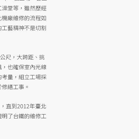
工澡堂等，雖然歷經
北機廠維修的流程如
的工藝精神不是切割
7公尺，大跨距、挑
風，也確保室內光線
的考量，組立工場採
於修繕工事。
，直到2012年臺北
證明了台鐵的維修工