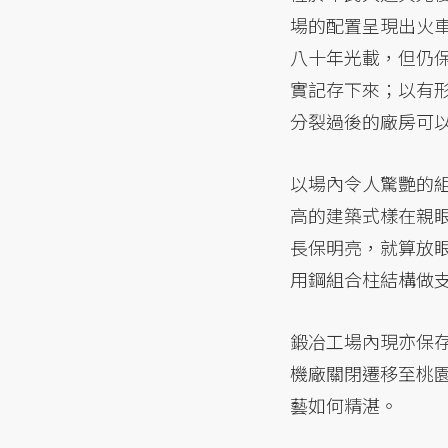
場的配置呈現出火
八十年光載，但仍
實記存下來；以有
分裂過後的廠房可
以場內令人驚艷的組
高的建築式樣在親
長保明亮，就算放
用鋼組合柱結構做
鍛冶工場內現亦保存
機廠關閉遷移至桃
藝如何精湛。