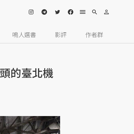
鳴人選書
影評
作者群
頭的臺北機