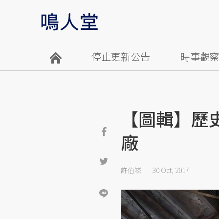
停止更新公告
時事觀
【圖輯】歷
廠
許伯崧
30 Oct, 2017