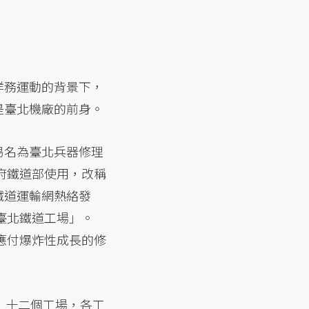
洋務運動的背景下，
是臺北機廠的前身。
易名為臺北兵器修理
府鐵道部使用，改稱
鐵道運輸網熱絡發
臺北鐵道工場」。
應付爆炸性成長的修
，十二個工場，各工