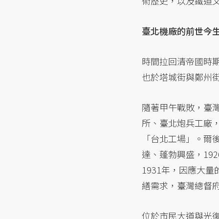
術歷史，以及鐵道
臺北機廠的前世今
時間拉回清帝國時
也於塔城街與鄭州
隨著甲午戰敗，臺
所、臺北炮兵工廠，
「台北工場」。爾
達、蓬勃興盛，19
1931年，因應大
繕需求，臺灣總督
位於市民大道與光