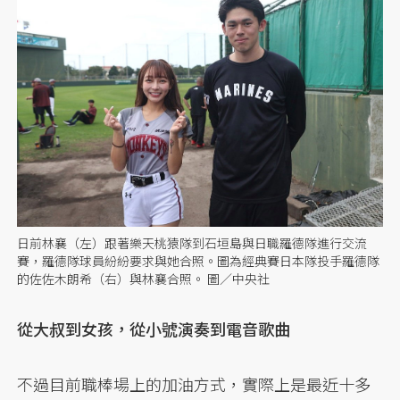
日前林襄（左）跟著樂天桃猿隊到石垣島與日職羅德隊進行交流
賽，羅德隊球員紛紛要求與她合照。圖為經典賽日本隊投手羅德隊
的佐佐木朗希（右）與林襄合照。 圖／中央社
從大叔到女孩，從小號演奏到電音歌曲
不過目前職棒場上的加油方式，實際上是最近十多