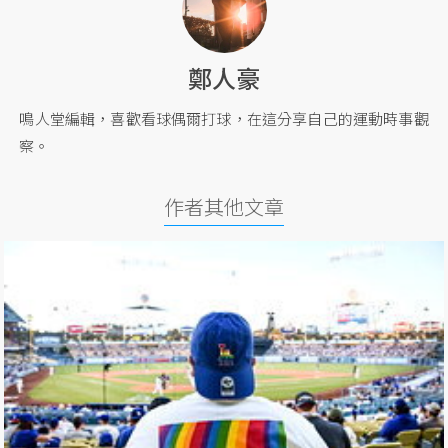
鄭人豪
鳴人堂編輯，喜歡看球偶爾打球，在這分享自己的運動時事觀
察。
作者其他文章