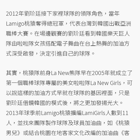
2012年劉玠廷接下家裡球隊的領隊角色，當年
Lamigo桃猿奪得總冠軍，代表台灣到韓國出戰亞洲
職棒大賽。在場邊觀賽的劉玠廷看到韓國樂天巨人
隊由啦啦隊女孩搭配電子舞曲在台上熱舞的加油方
式深受啟發，決定引進自己的球隊。
其實，桃猿隊前身La New熊隊早在2005年就成立了
第一個職棒球隊專屬的美女啦啦隊La New Girls，可
以說這樣的加油方式早就在球隊的基因裡面，只是
劉玠廷借鏡韓國的模式後，將之更加發揚光大。
2013年球季前Lamigo桃猿擴編LamiGirls人數到11
人，並找來團隊製作球隊及球員加油曲，如《桃猿
男兒》或結合桃園在地客家文化改編的加油曲《客