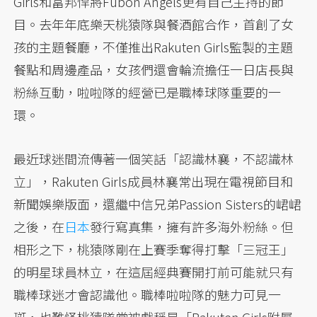
Girls和富邦悍將Fubon Angels更有自己主持的節
目。去年年底樂天桃猿隊與餐酒館合作，首創了女
孩的主題餐廳，不僅推出Rakuten Girls監製的主題
餐點和周邊產品，女孩們還會輪流擔任一日店長與
粉絲互動，啦啦隊的經營已是職棒球隊重要的一
環。
最近球迷間流傳著一個笑話「認識林襄，不認識林
立」，Rakuten Girls成員林襄常出現在電視節目和
新聞娛樂版面，還繼中信兄弟Passion Sisters的峮峮
之後，在
日本
發行寫真集，擁有許多海外粉絲。但
相形之下，桃猿隊剛在上賽季奪得打擊「三冠王」
的明星球員林立，在這屆經典賽開打前可能就只有
職棒球迷才會認識他。職棒啦啦隊的魅力可見一