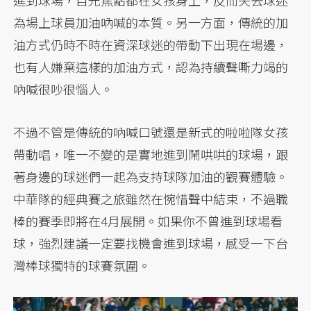
進到球場，目光焦點都在女孩身上，反而失去球迷
為場上球員加油吶喊的本質。另一方面，傳統的加
油方式仍時不時在資深球迷的帶動下出現在場邊，
也有人嫌棄這樣的加油方式，認為持續聲嘶力竭的
吶喊很吵很惱人。
不過不管是傳統的吶喊口號還是新式的啦啦隊女孩
帶動唱，唯一不變的是實地進到鬧哄哄的球場，跟
著身邊的球迷們一起為支持球隊加油的觀賽體驗。
中華隊的經典賽之旅雖然在惋惜聲中結束，不過職
棒的賽季即將在4月展開。如果你不曾進到球場看
球，強烈建議一定要找機會進到球場，感受一下台
灣棒球獨特的球賽氛圍。